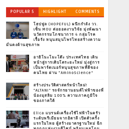
POPULAR 5
HIGHLIGHT
COMMENTS
โฮปฟูล (HOPEFUL) ผนึกกำลัง วว.
เซ็น MOU ต่อยอดงานวิจัย มุ่งพัฒนา
นวัตกรรมโภชนาการ 4 กลุ่มโรค
เรื้อรัง หนุนสมุนไพรไทยสร้างความ
มั่นคงด้านสุขภาพ
อายิโนะโมะโต๊ะ ประเทศไทย เดิน
หน้าสู่การเติบโตระยะใหม่ มุ่งสู่การ
เป็นพาร์ตเนอร์หนุนสุขภาพที่ดีของ
คนไทย ผ่าน “AminoScience”
สร้างประวัติศาสตร์หน้าใหม่!
"ALTANI" รถจักรยานยนต์ไฟฟ้าของพี่
น้องมุสลิม 100% ความภาคภูมิใจ
ของภาคใต้
Elica แบรนด์เครื่องใช้ไฟฟ้าในครัว
ระดับพรีเมียมจากอิตาลี เปิดตัวครั้ง
แรกในไทย ผู้สร้างมาตรฐานใหม่ ฉีก
ทุกกฎแห่งงานดีไซน์ พร้อมเผยโฉม