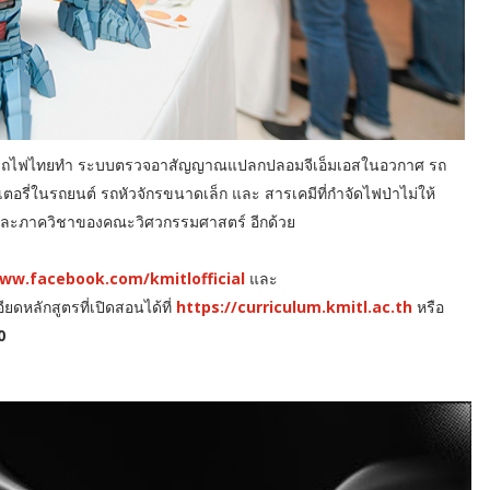
บรถไฟไทยทำ ระบบตรวจอาสัญญาณแปลกปลอมจีเอ็มเอสในอวกาศ รถ
อรี่ในรถยนต์ รถหัวจักรขนาดเล็ก และ สารเคมีที่กำจัดไฟป่าไม่ให้
ละภาควิชาของคณะวิศวกรรมศาสตร์ อีกด้วย
www.facebook.com/kmitlofficial
และ
ดหลักสูตรที่เปิดสอนได้ที่
https://curriculum.kmitl.ac.th
หรือ
0