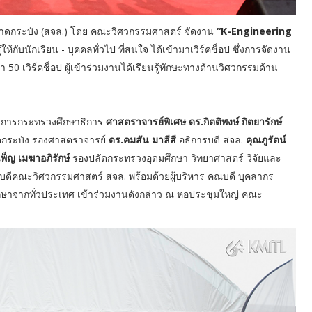
ารลาดกระบัง (สจล.) โดย คณะวิศวกรรมศาสตร์ จัดงาน
“K-Engineering
ู้ให้กับนักเรียน - บุคคลทั่วไป ที่สนใจ ได้เข้ามาเวิร์คช็อป ซึ่งการจัดงาน
า 50 เวิร์คช็อป ผู้เข้าร่วมงานได้เรียนรู้ทักษะทางด้านวิศวกรรมด้าน
่าการกระทรวงศึกษาธิการ
ศาสตราจารย์พิเศษ ดร.กิตติพงษ์ กิตยารักษ์
กระบัง รองศาสตราจารย์
ดร.คมสัน มาลีสี
อธิการบดี สจล.
คุณภูรัตน์
เพ็ญ เมฆาอภิรักษ์
รองปลัดกระทรวงอุดมศึกษา วิทยาศาสตร์ วิจัยและ
ดีคณะวิศวกรรมศาสตร์ สจล. พร้อมด้วยผู้บริหาร คณบดี บุคลากร
ศึกษาจากทั่วประเทศ เข้าร่วมงานดังกล่าว ณ หอประชุมใหญ่ คณะ