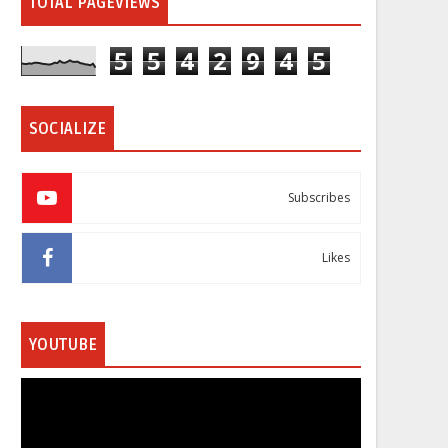
TOTAL PAGEVIEWS
5
5
4
2
9
4
5
SOCIALIZE
Subscribes
Likes
YOUTUBE