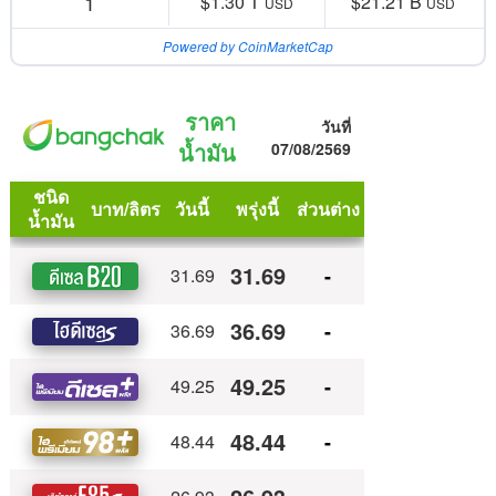
1
$1.30 T
$21.21 B
USD
USD
Powered by CoinMarketCap