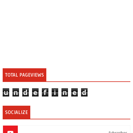
TOTAL PAGEVIEWS
u
n
d
e
f
i
n
e
d
SOCIALIZE
Subscribes