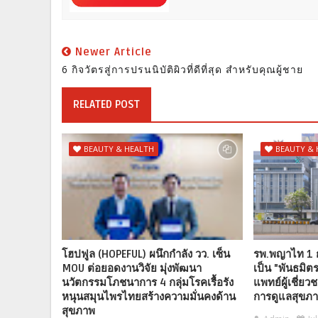
Newer Article
6 กิจวัตรสู่การปรนนิบัติผิวที่ดีที่สุด สำหรับคุณผู้ชาย
RELATED POST
BEAUTY & HEALTH
BEAUTY & 
โฮปฟูล (HOPEFUL) ผนึกกำลัง วว. เซ็น
รพ.พญาไท 1 ก้
MOU ต่อยอดงานวิจัย มุ่งพัฒนา
เป็น "พันธมิต
นวัตกรรมโภชนาการ 4 กลุ่มโรคเรื้อรัง
แพทย์ผู้เชี่
หนุนสมุนไพรไทยสร้างความมั่นคงด้าน
การดูแลสุขภ
สุขภาพ