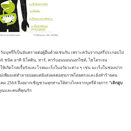
ันบุหรี่ก็เป็นอันตรายต่อผู้อื่นด้วยเช่นกัน เพราะควันจากบุหรี่ประกอบไป
 60 ชนิด อาทิ นิโคติน, ทาร์, คาร์บอนมอนนอกไซด์, ไฮโดรเจน
อให้เกิดโรคเรื้อรังและโรคมะเร็งในอวัยวะต่าง ๆ เช่น มะเร็งในช่องปาก
่ไม่เพียงแต่ทำลายปอดแต่ยังส่งผลต่อสุขภาพโดยตรงและยังทำร้ายคน
งหาคม 2564 จึงอยากเชิญชวนทุกท่านให้ห่างไกลจากบุหรี่ด้วยการ
“เลิกสูบ
คุณและคนที่คุณรัก