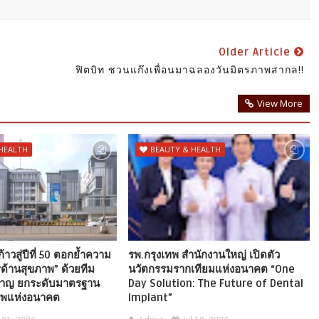
Older Article
ฟิตบิท ชวนแก๊งเพื่อนมาฉลองวันมิตรภาพสากล!!
View More
HEALTH
BEAUTY & HEALTH
าวสู่ปีที่ 50 ตอกย้ำความ
รพ.กรุงเทพ สำนักงานใหญ่ เปิดตัว
รด้านสุขภาพ” ด้วยทีม
นวัตกรรมรากเทียมแห่งอนาคต “One
ยวชาญ ยกระดับมาตรฐาน
Day Solution: The Future of Dental
าพแห่งอนาคต
Implant”