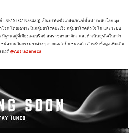
์ LSE/ STO/ Nasdaq) เป็นบริษัทชีวเภสัชภัณฑ์ชั้นนำระดับโลก มุ่ง
ษาโรค โดยเฉพาะในกลุ่มยาโรคมะเร็ง กลุ่มยาโรคหัวใจ ไต และระบบ
ีฐานอยู่ที่เมืองเคมบริดจ์ สหราชอาณาจักร และดำเนินธุรกิจในกว่า
โยชน์จากนวัตกรรมยาต่างๆ จากแอสตร้าเซนเนก้า สำหรับข้อมูลเพิ่มเติม
เตอร์
@AstraZeneca