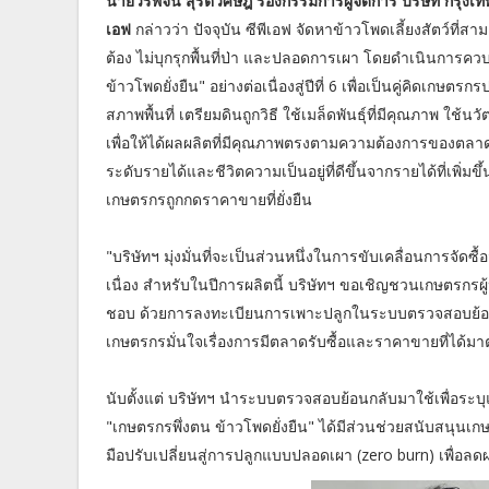
นายวรพจน์ สุรัตวิศิษฎ์ รองกรรมการผู้จัดการ บริษัท กรุงเ
เอฟ
กล่าวว่า ปัจจุบัน ซีพีเอฟ จัดหาข้าวโพดเลี้ยงสัตว์ที่
ต้อง ไม่บุกรุกพื้นที่ป่า และปลอดการเผา โดยดำเนินการ
ข้าวโพดยั่งยืน" อย่างต่อเนื่องสู่ปีที่ 6 เพื่อเป็นคู่คิดเ
สภาพพื้นที่ เตรียมดินถูกวิธี ใช้เมล็ดพันธุ์ที่มีคุณภาพ ใช
เพื่อให้ได้ผลผลิตที่มีคุณภาพตรงตามความต้องการของตลาด 
ระดับรายได้และชีวิตความเป็นอยู่ที่ดีขึ้นจากรายได้ที่เพิ่มข
เกษตรกรถูกกดราคาขายที่ยั่งยืน
"บริษัทฯ มุ่งมั่นที่จะเป็นส่วนหนึ่งในการขับเคลื่อนการจั
เนื่อง สำหรับในปีการผลิตนี้ บริษัทฯ ขอเชิญชวนเกษตรกรผู
ชอบ ด้วยการลงทะเบียนการเพาะปลูกในระบบตรวจสอบย้อน
เกษตรกรมั่นใจเรื่องการมีตลาดรับซื้อและราคาขายที่ได้
นับตั้งแต่ บริษัทฯ นำระบบตรวจสอบย้อนกลับมาใช้เพื่อระบ
"เกษตรกรพึ่งตน ข้าวโพดยั่งยืน" ได้มีส่วนช่วยสนับสนุนเ
มือปรับเปลี่ยนสู่การปลูกแบบปลอดเผา (zero burn) เพื่อล