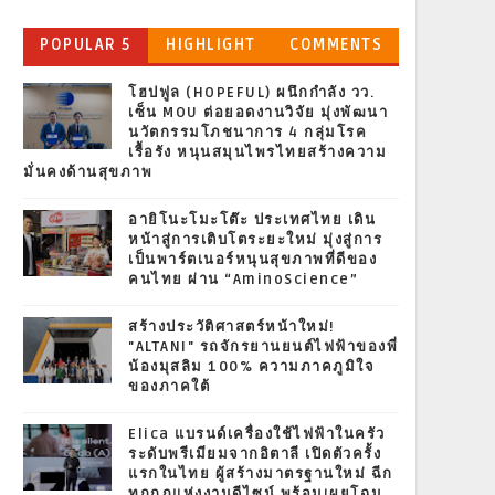
POPULAR 5
HIGHLIGHT
COMMENTS
โฮปฟูล (HOPEFUL) ผนึกกำลัง วว.
เซ็น MOU ต่อยอดงานวิจัย มุ่งพัฒนา
นวัตกรรมโภชนาการ 4 กลุ่มโรค
เรื้อรัง หนุนสมุนไพรไทยสร้างความ
มั่นคงด้านสุขภาพ
อายิโนะโมะโต๊ะ ประเทศไทย เดิน
หน้าสู่การเติบโตระยะใหม่ มุ่งสู่การ
เป็นพาร์ตเนอร์หนุนสุขภาพที่ดีของ
คนไทย ผ่าน “AminoScience”
สร้างประวัติศาสตร์หน้าใหม่!
"ALTANI" รถจักรยานยนต์ไฟฟ้าของพี่
น้องมุสลิม 100% ความภาคภูมิใจ
ของภาคใต้
Elica แบรนด์เครื่องใช้ไฟฟ้าในครัว
ระดับพรีเมียมจากอิตาลี เปิดตัวครั้ง
แรกในไทย ผู้สร้างมาตรฐานใหม่ ฉีก
ทุกกฎแห่งงานดีไซน์ พร้อมเผยโฉม