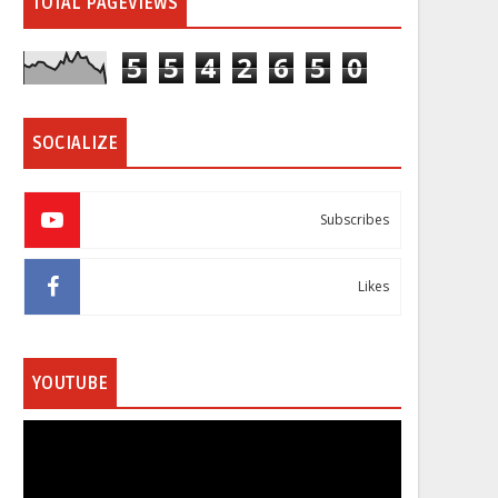
TOTAL PAGEVIEWS
5
5
4
2
6
5
0
SOCIALIZE
Subscribes
Likes
YOUTUBE