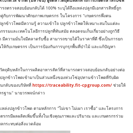
ทพโปรดิ๊วส จำกัด (มหาชน) ผู้จัดหาวัตถุดิบหลักทางการเกษตรสำหรับซีพี
สามารถตรวจสอบย้อนกลับได้ 100% ระบุได้ถึงแหล่งปลูกมีเอกสารสิทธิ์ถูก
ควบคู่กับการพัฒนาศักยภาพเกษตรกร ในโครงการ "เกษตรกรพึ่งตน
กษตรกรปลูกข้าวโพดมีความรู้ ความเข้าใจ ปลูกข้าวโพดให้เหมาะสมในแต่ละ
้นวัตกรรมและเทคโนโลยีการปลูกที่ทันสมัย ตลอดจนเก็บเกี่ยวอย่างถูกวิธี
มีความมั่นใจมีตลาดรับซื้อ สามารถขายได้ในราคาที่ดี ซึ่งเป็นการยก
ึ้นให้กับเกษตรกร เป็นการป้องกันการบุกรุกพื้นที่ป่าไม้ และแก้ปัญหา
ดซื้อวัตถุดิบหลักในการผลิตอาหารสัตว์ที่สามารถตรวจสอบย้อนกลับอย่างต่อ
้ปลูกข้าวโพดเข้ามาเป็นส่วนหนึ่งของห่วงโซ่อุปทานข้าวโพดที่รับผิด
กลับของบริษัทที่
https://traceability.fit-cpgroup.com/
ช่วยให้
มาตรฐาน" นายวรพจน์กล่าว
ุแหล่งปลูกข้าวโพด ตามหลักการ "ไม่เขา ไม่เผา เราซื้อ" และโครงการ
กษตรกรมีผลผลิตเพิ่มขึ้นทั้งในเชิงคุณภาพและปริมาณ และเกษตรกรร่วม
ดผลกระทบต่อสิ่งแวดล้อม