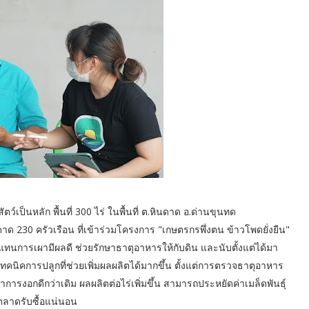
ว์เป็นหลัก พื้นที่ 300 ไร่ ในพื้นที่ ต.หินดาด อ.ด่านขุนทด
าด 230 ครัวเรือน ที่เข้าร่วมโครงการ "เกษตรกรพึ่งตน ข้าวโพดยั่งยืน"
แทนการเผามีผลดี ช่วยรักษาธาตุอาหารให้กับดิน และนับตั้งแต่ได้มา
ทคนิคการปลูกที่ช่วยเพิ่มผลผลิตได้มากขึ้น ตั้งแต่การตรวจธาตุอาหาร
าการงอกดีกว่าเดิม ผลผลิตต่อไร่เพิ่มขึ้น สามารถประหยัดค่าเมล็ดพันธุ์
ีตลาดรับซื้อแน่นอน