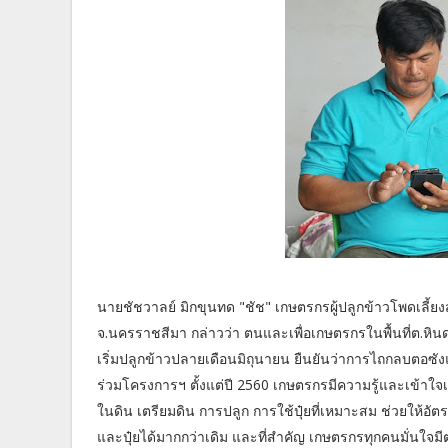
นายชัชวาลย์ มิกขุนทด "ชัช" เกษตรกรผู้ปลูกข้าวโพดเลี้ยงสัต
จ.นครราชสีมา กล่าวว่า ตนและเพื่อเกษตรกรในพื้นที่ต.หินด
เริ่มปลูกข้าวปลายเดือนมิถุนายน ยืนยันว่าการไถกลบตอซัง
ร่วมโครงการฯ ตั้งแต่ปี 2560 เกษตรกรมีความรู้และเข้าใจเ
ในดิน เตรียมดิน การปลูก การใช้ปุ๋ยที่เหมาะสม ช่วยให้อัตร
และปุ๋ยได้มากกว่าเดิม และที่สำคัญ เกษตรกรทุกคนมั่นใจม