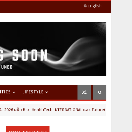
🌐 English
ITICS
LIFESTYLE
นึก Bio+HealthTech INTERNATIONAL และ FutureCHEM INTERNATIONAL เปิด