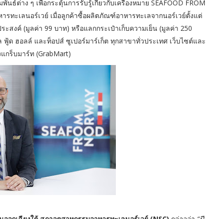
ันธ์ต่าง ๆ เพื่อกระตุ้นการรับรู้เกี่ยวกับเครื่องหมาย SEAFOOD FROM
ะเลนอร์เวย์ เมื่อลูกค้าซื้อผลิตภัณฑ์อาหารทะเลจากนอร์เวย์ตั้งแต่
ะสงค์ (มูลค่า 99 บาท) หรือแลกกระเป๋าเก็บความเย็น (มูลค่า 250
ทรัล ฟู้ด ฮอลล์ และท็อปส์ ซูเปอร์มาร์เก็ต ทุกสาขาทั่วประเทศ เว็บไซต์และ
งแกร็บมาร์ท (GrabMart)
ยตะวันออกเฉียงใต้ สภาอุตสาหกรรมอาหารทะเลนอร์เวย์ (NSC)
กล่าวว่า
“ปี