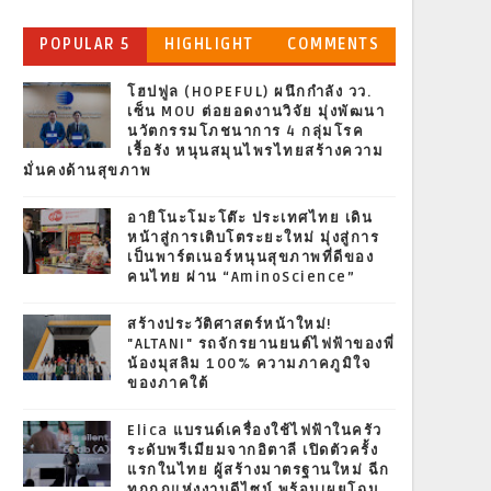
POPULAR 5
HIGHLIGHT
COMMENTS
โฮปฟูล (HOPEFUL) ผนึกกำลัง วว.
เซ็น MOU ต่อยอดงานวิจัย มุ่งพัฒนา
นวัตกรรมโภชนาการ 4 กลุ่มโรค
เรื้อรัง หนุนสมุนไพรไทยสร้างความ
มั่นคงด้านสุขภาพ
อายิโนะโมะโต๊ะ ประเทศไทย เดิน
หน้าสู่การเติบโตระยะใหม่ มุ่งสู่การ
เป็นพาร์ตเนอร์หนุนสุขภาพที่ดีของ
คนไทย ผ่าน “AminoScience”
สร้างประวัติศาสตร์หน้าใหม่!
"ALTANI" รถจักรยานยนต์ไฟฟ้าของพี่
น้องมุสลิม 100% ความภาคภูมิใจ
ของภาคใต้
Elica แบรนด์เครื่องใช้ไฟฟ้าในครัว
ระดับพรีเมียมจากอิตาลี เปิดตัวครั้ง
แรกในไทย ผู้สร้างมาตรฐานใหม่ ฉีก
ทุกกฎแห่งงานดีไซน์ พร้อมเผยโฉม