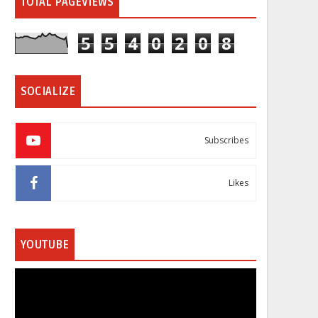
TOTAL PAGEVIEWS
5
5
4
0
2
0
8
SOCIALIZE
Subscribes
Likes
YOUTUBE