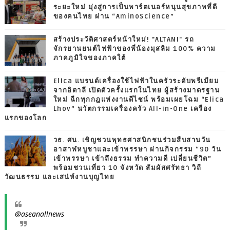
ระยะใหม่ มุ่งสู่การเป็นพาร์ตเนอร์หนุนสุขภาพที่ดี
ของคนไทย ผ่าน “AminoScience”
สร้างประวัติศาสตร์หน้าใหม่! "ALTANI" รถ
จักรยานยนต์ไฟฟ้าของพี่น้องมุสลิม 100% ความ
ภาคภูมิใจของภาคใต้
Elica แบรนด์เครื่องใช้ไฟฟ้าในครัวระดับพรีเมียม
จากอิตาลี เปิดตัวครั้งแรกในไทย ผู้สร้างมาตรฐาน
ใหม่ ฉีกทุกกฎแห่งงานดีไซน์ พร้อมเผยโฉม “Elica
Lhov” นวัตกรรมเครื่องครัว All-in-One เครื่อง
แรกของโลก
วธ. ศน. เชิญชวนพุทธศาสนิกชนร่วมสืบสานวัน
อาสาฬหบูชาและเข้าพรรษา ผ่านกิจกรรม “90 วัน
เข้าพรรษา เข้าถึงธรรม ทำความดี เปลี่ยนชีวิต”
พร้อมชวนเที่ยว 10 จังหวัด สัมผัสศรัทธา วิถี
วัฒนธรรม และเสน่ห์งานบุญไทย
@aseanallnews