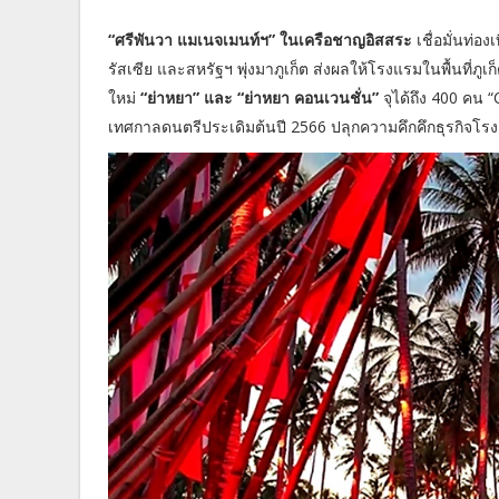
“ศรีพันวา แมเนจเมนท์ฯ” ในเครือชาญอิสสระ
เชื่อมั่นท่อง
รัสเซีย และสหรัฐฯ พุ่งมาภูเก็ต ส่งผลให้โรงแรมในพื้นที่ภูเ
ใหม่
“ย่าหยา” และ “ย่าหยา คอนเวนชั่น”
จุได้ถึง 400 คน “
เทศกาลดนตรีประเดิมต้นปี 2566 ปลุกความคึกคึกธุรกิจโรง