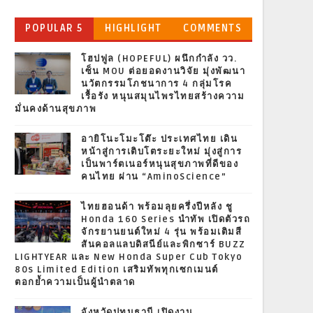
POPULAR 5
HIGHLIGHT
COMMENTS
โฮปฟูล (HOPEFUL) ผนึกกำลัง วว.
เซ็น MOU ต่อยอดงานวิจัย มุ่งพัฒนา
นวัตกรรมโภชนาการ 4 กลุ่มโรค
เรื้อรัง หนุนสมุนไพรไทยสร้างความ
มั่นคงด้านสุขภาพ
อายิโนะโมะโต๊ะ ประเทศไทย เดิน
หน้าสู่การเติบโตระยะใหม่ มุ่งสู่การ
เป็นพาร์ตเนอร์หนุนสุขภาพที่ดีของ
คนไทย ผ่าน “AminoScience”
ไทยฮอนด้า พร้อมลุยครึ่งปีหลัง ชู
Honda 160 Series นำทัพ เปิดตัวรถ
จักรยานยนต์ใหม่ 4 รุ่น พร้อมเติมสี
สันคอลแลบดิสนีย์และพิกซาร์ BUZZ
LIGHTYEAR และ New Honda Super Cub Tokyo
80s Limited Edition เสริมทัพทุกเซกเมนต์
ตอกย้ำความเป็นผู้นำตลาด
จังหวัดปทุมธานี เปิดงาน