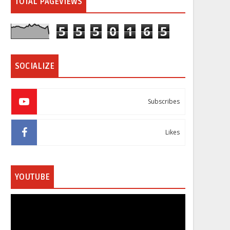
TOTAL PAGEVIEWS
5
5
5
0
1
6
5
SOCIALIZE
Subscribes
Likes
YOUTUBE