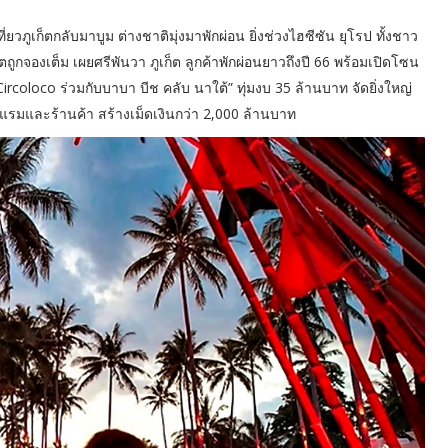
เที่ยวภูเก็ตกลับมาบูม ต่างชาติมุ่งมาพักผ่อน ยิ่งช่วงไฮซีซัน ยุโรป ทั้งชาว
ก็ตถูกจองเต็ม เผยศรีพันวา ภูเก็ต ลูกค้าพักผ่อนยาวถึงปี 66 พร้อมเปิดโซน
Circoloco ร่วมกับบาบา บีช คลับ นาใต้” ทุ่มงบ 35 ล้านบาท จัดยิ่งใหญ่
แรมและร้านค้า สร้างเม็ดเงินกว่า 2,000 ล้านบาท