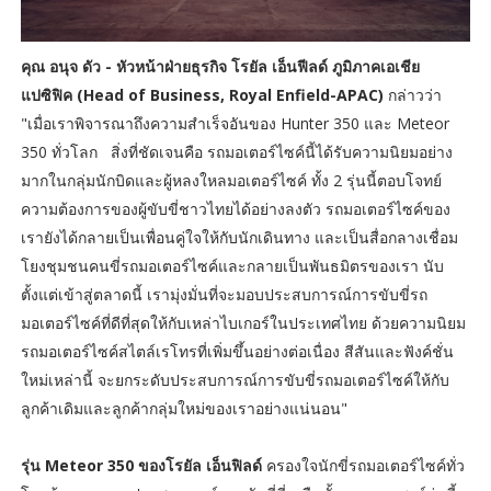
คุณ อนุจ ดัว - หัวหน้าฝ่ายธุรกิจ โรยัล เอ็นฟีลด์ ภูมิภาคเอเชีย
แปซิฟิค (Head of Business, Royal Enfield-APAC)
กล่าวว่า
"เมื่อเราพิจารณาถึงความสำเร็จอันของ Hunter 350 และ Meteor
350 ทั่วโลก สิ่งที่ชัดเจนคือ รถมอเตอร์ไซค์นี้ได้รับความนิยมอย่าง
มากในกลุ่มนักบิดและผู้หลงใหลมอเตอร์ไซค์ ทั้ง 2 รุ่นนี้ตอบโจทย์
ความต้องการของผู้ขับขี่ชาวไทยได้อย่างลงตัว รถมอเตอร์ไซค์ของ
เรายังได้กลายเป็นเพื่อนคู่ใจให้กับนักเดินทาง และเป็นสื่อกลางเชื่อม
โยงชุมชนคนขี่รถมอเตอร์ไซค์และกลายเป็นพันธมิตรของเรา นับ
ตั้งแต่เข้าสู่ตลาดนี้ เรามุ่งมั่นที่จะมอบประสบการณ์การขับขี่รถ
มอเตอร์ไซค์ที่ดีที่สุดให้กับเหล่าไบเกอร์ในประเทศไทย ด้วยความนิยม
รถมอเตอร์ไซค์สไตล์เรโทรที่เพิ่มขึ้นอย่างต่อเนื่อง สีสันและฟังค์ชั่น
ใหม่เหล่านี้ จะยกระดับประสบการณ์การขับขี่รถมอเตอร์ไซค์ให้กับ
ลูกค้าเดิมและลูกค้ากลุ่มใหม่ของเราอย่างแน่นอน"
รุ่น Meteor 350 ของโรยัล เอ็นฟิลด์
ครองใจนักขี่รถมอเตอร์ไซค์ทั่ว