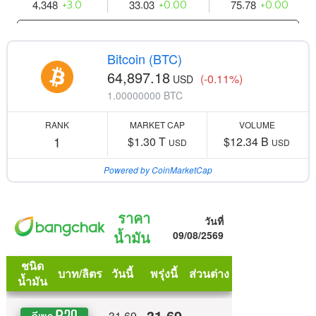
Bitcoin (BTC)
64,897.18
(-0.11%)
USD
1.00000000 BTC
RANK
MARKET CAP
VOLUME
1
$1.30 T
$12.34 B
USD
USD
Powered by CoinMarketCap