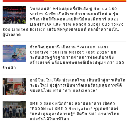
ไทยฮอนด้า พร้อมลุยครึ่งปีหลัง ชู Honda 160
Series นำทัพ เปิดตัวรถจักรยานยนต์ใหม่ 4 รุ่น
พร้อมเติมสีสันคอลแลบดิสนีย์และพิกซาร์ BUZZ
LIGHTYEAR และ New Honda Super Cub Tokyo
80s Limited Edition เสริมทัพทุกเซกเมนต์ ตอกย้ำความเป็น
ผู้นำตลาด
จังหวัดปทุมธานี เปิดงาน “PATHUMTHANI
Creative Tourism Market Fest 2026” ยก
ระดับเศรษฐกิจฐานรากผ่านการท่องเที่ยวเชิง
สร้างสรรค์ พร้อมยกทัพของดีเมืองปทุมฯ กว่า 100
ร้านค้า
อายิโนะโมะโต๊ะ ประเทศไทย เดินหน้าสู่การเติบโต
ระยะใหม่ มุ่งสู่การเป็นพาร์ตเนอร์หนุนสุขภาพที่ดี
ของคนไทย ผ่าน “AminoScience”
SME D Bank ผนึกกำลัง สถาบันอาหาร เปิดตัว
“FOODNext SME D Navigator” ชูยุทธศาสตร์
“แหล่งทุนคู่องค์ความรู้” ติดปีก SME อาหารไทย
แข่งขันได้ในเวทีโลก