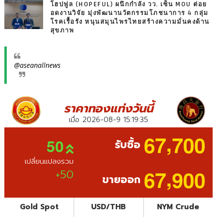
โฮปฟูล (HOPEFUL) ผนึกกำลัง วว. เซ็น MOU ต่อย
อดงานวิจัย มุ่งพัฒนานวัตกรรมโภชนาการ 4 กลุ่ม
โรคเรื้อรัง หนุนสมุนไพรไทยสร้างความมั่นคงด้าน
สุขภาพ
@aseanallnews