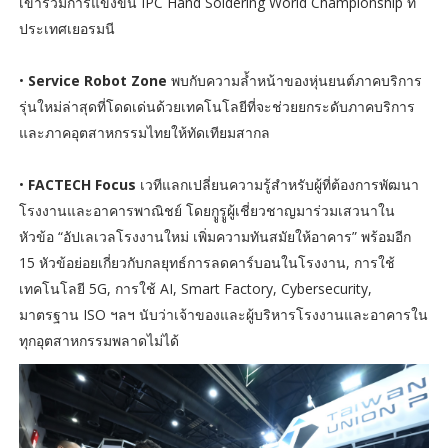
เข้าร่วมการแข่งขัน IPC Hand Soldering World Championship ที่
ประเทศเยอรมนี
•
Service Robot Zone
พบกับความล้ำหน้าของหุ่นยนต์ภาคบริการ
รุ่นใหม่ล่าสุดที่โดดเด่นด้วยเทคโนโลยีที่จะช่วยยกระดับภาคบริการ
และภาคอุตสาหกรรมไทยให้ทัดเทียมสากล
•
FACTECH Focus
เวทีแลกเปลี่ยนความรู้สำหรับผู้ที่ต้องการพัฒนา
โรงงานและอาคารพาณิชย์ โดยกููรููผู้เชี่ยวชาญมาร่วมเสวนาใน
หัวข้อ “อัปเลเวลโรงงานใหม่ เพิ่มความทันสมัยให้อาคาร” พร้อมอีก
15 หัวข้อย่อยเกี่ยวกับกลยุทธ์การลดคาร์บอนในโรงงาน, การใช้
เทคโนโลยี 5G, การใช้ AI, Smart Factory, Cybersecurity,
มาตรฐาน ISO ฯลฯ นับว่าเจ้าของและผู้บริหารโรงงานและอาคารใน
ทุกอุตสาหกรรมพลาดไม่ได้