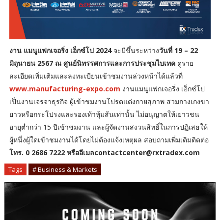
งาน แมนูแฟกเจอริ่ง เอ็กซ์โป 2024
จะมีขึ้นระหว่าง
วันที่ 19 – 22
มิถุนายน 2567 ณ ศูนย์นิทรรศการและการประชุมไบเทค
ดูราย
ละเอียดเพิ่มเติมและลงทะเบียนเข้าชมงานล่วงหน้าได้แล้วที่
www.manufacturing-expo.com
งานแมนูแฟกเจอริ่ง เอ็กซ์โป
เป็นงานเจรจาธุรกิจ ผู้เข้าชมงานโปรดแต่งกายสุภาพ สวมกางเกงขา
ยาวหรือกระโปรงและรองเท้าหุ้มส้นเท่านั้น ไม่อนุญาตให้เยาวชน
อายุต่ำกว่า 15 ปีเข้าชมงาน และผู้จัดงานสงวนสิทธิ์ในการปฏิเสธให้
ผู้หนึ่งผู้ใดเข้าชมงานได้โดยไม่ต้องแจ้งเหตุผล สอบถามเพิ่มเติมติดต่อ
โทร. 0 2686 7222 หรืออีเมลcontactcenter@rxtradex.com
Tags
# Business & Markets