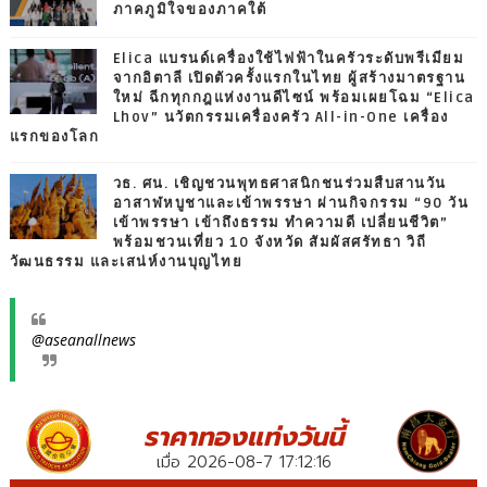
ภาคภูมิใจของภาคใต้
Elica แบรนด์เครื่องใช้ไฟฟ้าในครัวระดับพรีเมียม
จากอิตาลี เปิดตัวครั้งแรกในไทย ผู้สร้างมาตรฐาน
ใหม่ ฉีกทุกกฎแห่งงานดีไซน์ พร้อมเผยโฉม “Elica
Lhov” นวัตกรรมเครื่องครัว All-in-One เครื่อง
แรกของโลก
วธ. ศน. เชิญชวนพุทธศาสนิกชนร่วมสืบสานวัน
อาสาฬหบูชาและเข้าพรรษา ผ่านกิจกรรม “90 วัน
เข้าพรรษา เข้าถึงธรรม ทำความดี เปลี่ยนชีวิต”
พร้อมชวนเที่ยว 10 จังหวัด สัมผัสศรัทธา วิถี
วัฒนธรรม และเสน่ห์งานบุญไทย
@aseanallnews