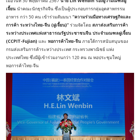
เมื่อวันที่ 30 พฤษภาคม 2567
นาย Lin Wenbin รองผู้ว่ามณฑลฝู
เจี้ยน
นำคณะนักธุรกิจจีน ซึ่งเป็นผู้ประกอบการกลุ่มอุตสาหกรรม
อาหาร กว่า 50 คน เข้าร่วมสัมมนา
“ความร่วมมือทางเศรษฐกิจและ
การค้า ระหว่างไทย-จีน (ฝูเจี้ยน)”
ร่วมจัดโดย
สภาส่งเสริมการค้า
ระหว่างประเทศแห่งสาธารณรัฐประชาชนจีน ประจำมณฑลฝูเจี้ยน
(CCPIT-Fujian)
และ
หอการค้าไทย-จีน
ภายใต้การสนับสนุนของ
กรมส่งเสริมการค้าระหว่างประเทศ กระทรวงพาณิชย์ แห่ง
ประเทศไทย ซึ่งมีผู้เข้าร่วมงานกว่า 120 คน ณ หอประชุมใหญ่
หอการค้าไทย-จีน