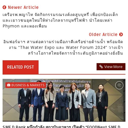
Newer Article
เครือรพ.พญาไท จัดกิจกรรมรณรงค์งดสูบบุหรี่ เพื่อปกป้องเด็ก
และเยาวชนยุคใหม่ให้ห่างไกลจากบุหรี่ไฟฟ้า นำโดยเหล่า
Phymon และผองเพื่อน
Older Article
อินฟอร์มาฯ สานต่อความร่วมมือภาคีเครือข่ายด้านน้ำ พร้อมจัด
งาน “Thai Water Expo และ Water Forum 2024” วางเป้า
สร้างโอกาสไทยจัดการน้ำระดับภูมิภาคอย่างยั่งยืน
View More
RELATED POST
BUSINESS & MARKETS
SME D Bank ผนึกกำลัง สถาบันอาหาร เปิดตัว “FOODNext SME D