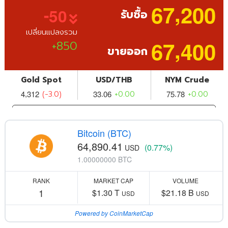
Bitcoin (BTC)
64,890.41
(0.77%)
USD
1.00000000 BTC
RANK
MARKET CAP
VOLUME
1
$1.30 T
$21.18 B
USD
USD
Powered by CoinMarketCap