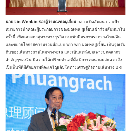
นาย Lin Wenbin รองผู้ว่ามณฑลฝูเจี้ยน
กล่าวเปิดสัมมนา ว่าเป้า
หมายการนำคณะผู้ประกอบการของมณฑล ฝูเจี้ยนเข้าร่วมสัมมนาใน
ครั้งนี้ เพื่อแสวงหาลู่ทางทางธุรกิจ กระชับมิตรภาพระหว่างไทย-จีน
และขยายโอกาสความร่วมมือแบบ win-win มณฑลฝูเจี้ยน เป็นจุดเริ่ม
ต้นของเส้นทางสายไหมทางทะเล และเป็นแหล่งบ่มเพาะบุคคลากร
สำคัญๆของจีน มีความได้เปรียบทำเลที่ตั้ง มีการคมนาคมสะดวก จึง
เป็นพื้นที่ที่มีศักยภาพที่จะเจริญเติบโตทางเศรษฐกิจตามเส้นทาง BRI