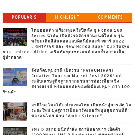
POPULAR 5
HIGHLIGHT
COMMENTS
ไทยฮอนด้า พร้อมลุยครึ่งปีหลัง ชู Honda 160
Series นำทัพ เปิดตัวรถจักรยานยนต์ใหม่ 4 รุ่น
พร้อมเติมสีสันคอลแลบดิสนีย์และพิกซาร์ BUZZ
LIGHTYEAR และ New Honda Super Cub Tokyo
80s Limited Edition เสริมทัพทุกเซกเมนต์ ตอกย้ำความเป็น
ผู้นำตลาด
จังหวัดปทุมธานี เปิดงาน “PATHUMTHANI
Creative Tourism Market Fest 2026” ยก
ระดับเศรษฐกิจฐานรากผ่านการท่องเที่ยวเชิง
สร้างสรรค์ พร้อมยกทัพของดีเมืองปทุมฯ กว่า 100
ร้านค้า
อายิโนะโมะโต๊ะ ประเทศไทย เดินหน้าสู่การเติบโต
ระยะใหม่ มุ่งสู่การเป็นพาร์ตเนอร์หนุนสุขภาพที่ดี
ของคนไทย ผ่าน “AminoScience”
SME D Bank ผนึกกำลัง สถาบันอาหาร เปิดตัว
“FOODNext SME D Navigator” ชูยุทธศาสตร์