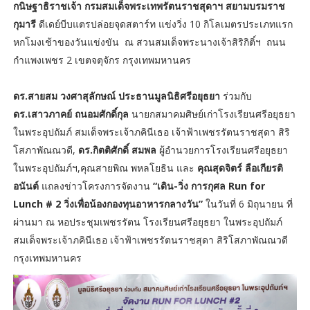
กนิษฐาธิราชเจ้า กรมสมเด็จพระเทพรัตนราชสุดาฯ สยามบรมราช
กุมารี
ดีเดย์บีบแตรปล่อยจุดสตาร์ท แข่งวิ่ง 10 กิโลเมตรประเภทแรก
หกโมงเช้าของวันแข่งขัน ณ สวนสมเด็จพระนางเจ้าสิริกิติ์ฯ ถนน
กำแพงเพชร 2 เขตจตุจักร กรุงเทพมหานคร
ดร.สายสม วงศาสุลักษณ์ ประธานมูลนิธิศรีอยุธยา
ร่วมกับ
ดร.เสาวภาคย์ ถนอมศักดิ์กุล
นายกสมาคมศิษย์เก่าโรงเรียนศรีอยุธยา
ในพระอุปถัมภ์ สมเด็จพระเจ้าภคินีเธอ เจ้าฟ้าเพชรรัตนราชสุดา สิริ
โสภาพัณณวดี,
ดร.กิตติศักดิ์ สมพล
ผู้อำนวยการโรงเรียนศรีอยุธยา
ในพระอุปถัมภ์ฯ,คุณสายพิณ พหลโยธิน และ
คุณสุดจิตร์ ลือเกียรติ
อนันต์
แถลงข่าวโครงการจัดงาน
“เดิน-วิ่ง การกุศล Run for
Lunch # 2 วิ่งเพื่อน้องกองทุนอาหารกลางวัน”
ในวันที่ 6 มิถุนายน ที่
ผ่านมา ณ หอประชุมเพชรรัตน โรงเรียนศรีอยุธยา ในพระอุปถัมภ์
สมเด็จพระเจ้าภคินีเธอ เจ้าฟ้าเพชรรัตนราชสุดา สิริโสภาพัณณวดี
กรุงเทพมหานคร