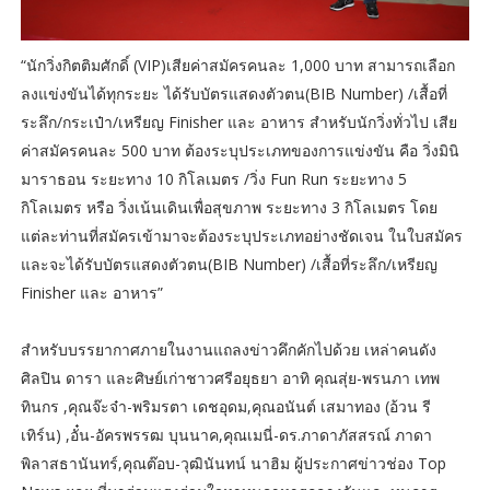
“นักวิ่งกิตติมศักดิ์ (VIP)เสียค่าสมัครคนละ 1,000 บาท สามารถเลือก
ลงแข่งขันได้ทุกระยะ ได้รับบัตรแสดงตัวตน(BIB Number) /เสื้อที่
ระลึก/กระเป๋า/เหรียญ Finisher และ อาหาร สำหรับนักวิ่งทั่วไป เสีย
ค่าสมัครคนละ 500 บาท ต้องระบุประเภทของการแข่งขัน คือ วิ่งมินิ
มาราธอน ระยะทาง 10 กิโลเมตร /วิ่ง Fun Run ระยะทาง 5
กิโลเมตร หรือ วิ่งเน้นเดินเพื่อสุขภาพ ระยะทาง 3 กิโลเมตร โดย
แต่ละท่านที่สมัครเข้ามาจะต้องระบุประเภทอย่างชัดเจน ในใบสมัคร
และจะได้รับบัตรแสดงตัวตน(BIB Number) /เสื้อที่ระลึก/เหรียญ
Finisher และ อาหาร”
สำหรับบรรยากาศภายในงานแถลงข่าวคึกคักไปด้วย เหล่าคนดัง
ศิลปิน ดารา และศิษย์เก่าชาวศรีอยุธยา อาทิ คุณสุ่ย-พรนภา เทพ
ทินกร ,คุณจ๊ะจ๋า-พริมรตา เดชอุดม,คุณอนันต์ เสมาทอง (อ้วน รี
เทิร์น) ,อั๋น-อัครพรรฒ บุนนาค,คุณเมนี่-ดร.ภาดาภัสสรณ์ ภาดา
พิลาสธานันทร์,คุณต๊อบ-วุฒินันทน์ นาฮิม ผู้ประกาศข่าวช่อง Top