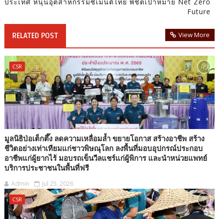
ประเทศ หนุนอุตสาหกรรมซีเมนต์ไทย พิชิตเป้าหมาย Net Zero
Future
View More
RELATED POST
CSR
มูลนิธิป่อเต็กตึ๊ง ลดความเหลื่อมล้ำ ขยายโอกาส สร้างอาชีพ สร้าง
ชีวิตอย่างเท่าเทียมแก่ชาวพิษณุโลก ลงพื้นที่มอบอุปกรณ์ประกอบ
อาชีพแก่ผู้ยากไร้ มอบรถเข็นวีลแชร์แก่ผู้พิการ และนำหน่วยแพทย์
บริการประชาชนในพื้นที่ฟรี
Admin
Jul 25, 2026
CSR