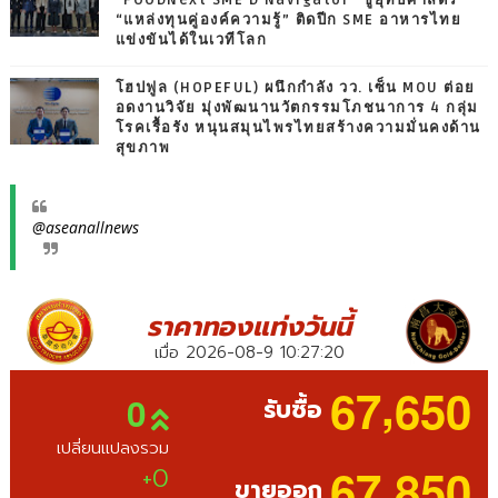
“แหล่งทุนคู่องค์ความรู้” ติดปีก SME อาหารไทย
แข่งขันได้ในเวทีโลก
โฮปฟูล (HOPEFUL) ผนึกกำลัง วว. เซ็น MOU ต่อย
อดงานวิจัย มุ่งพัฒนานวัตกรรมโภชนาการ 4 กลุ่ม
โรคเรื้อรัง หนุนสมุนไพรไทยสร้างความมั่นคงด้าน
สุขภาพ
@aseanallnews