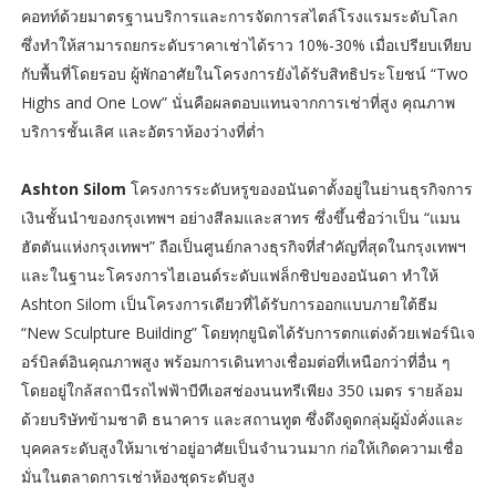
คอทท์ด้วยมาตรฐานบริการและการจัดการสไตล์โรงแรมระดับโลก
ซึ่งทำให้สามารถยกระดับราคาเช่าได้ราว 10%-30% เมื่อเปรียบเทียบ
กับพื้นที่โดยรอบ ผู้พักอาศัยในโครงการยังได้รับสิทธิประโยชน์ “Two
Highs and One Low” นั่นคือผลตอบแทนจากการเช่าที่สูง คุณภาพ
บริการชั้นเลิศ และอัตราห้องว่างที่ต่ำ
Ashton Silom
โครงการระดับหรูของอนันดาตั้งอยู่ในย่านธุรกิจการ
เงินชั้นนำของกรุงเทพฯ อย่างสีลมและสาทร ซึ่งขึ้นชื่อว่าเป็น “แมน
ฮัตตันแห่งกรุงเทพฯ” ถือเป็นศูนย์กลางธุรกิจที่สำคัญที่สุดในกรุงเทพฯ
และในฐานะโครงการไฮเอนด์ระดับแฟล็กชิปของอนันดา ทำให้
Ashton Silom เป็นโครงการเดียวที่ได้รับการออกแบบภายใต้ธีม
“New Sculpture Building” โดยทุกยูนิตได้รับการตกแต่งด้วยเฟอร์นิเจ
อร์บิลต์อินคุณภาพสูง พร้อมการเดินทางเชื่อมต่อที่เหนือกว่าที่อื่น ๆ
โดยอยู่ใกล้สถานีรถไฟฟ้าบีทีเอสช่องนนทรีเพียง 350 เมตร รายล้อม
ด้วยบริษัทข้ามชาติ ธนาคาร และสถานทูต ซึ่งดึงดูดกลุ่มผู้มั่งคั่งและ
บุคคลระดับสูงให้มาเช่าอยู่อาศัยเป็นจำนวนมาก ก่อให้เกิดความเชื่อ
มั่นในตลาดการเช่าห้องชุดระดับสูง