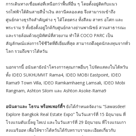
การเดินทางเชื่อมต่อที่เหนือกว่าพื้นที่อื่น ๆ โดยตั้งอยู่ติดกับแนว
รถไฟฟ้าใต้ดินสายสีน้ำเงิน สถานีคลองเตย จึงสามารถเข้าถึง
ศูนย์กลางธุรกิจสำคัญต่าง ๆ ได้โดยตรง ทั้งสีลม สาทร อโศก และ
พระราม 9 ทั้งยังตั้งอยู่ใกล้กับศูนย์กลางย่านพาณิชย์ สวนสาธารณะ
และรายล้อมด้วยภูมิทัศน์ที่สวยงาม ทำให้ COCO PARC เป็น
สัญลักษณ์แห่งการใช้ชีวิตที่ดีเยี่ยมที่สุด สามารถดึงดูดนักลงทุนจากทั่ว
โลก รวมถึงชาวไต้หวัน
นอกจากนี้ อนันดายังนำโครงการคุณภาพอื่นๆ ไปจัดแสดงในไต้หวัน
ทั้ง IDEO SUKHUMVIT Rama4, IDEO MOBI Eastpoint, IDEO
Rama9 Town Villa, IDEO Ramkamhaeng Lamsali, IDEO Mobi
Rangnam, Ashton Silom และ Ashton Asoke-Rama9
อนันดาและ โธรน พร็อพเพอร์ตี้ฯ
ยังได้กำหนดจัดงาน “Sawasdee!
Explore Bangkok Real Estate Expo” ในวันเสาร์ที่ 15 มิถุนายน ที่
โรงแรมดับเบิ้ลยู ไทเป และในวันเสาร์ที่ 29 มิถุนายน ที่โรงแรมเกา
สงแมริออท เพื่อให้ชาวไต้หวันได้รับทราบรายละเอียดเกี่ยวกับ