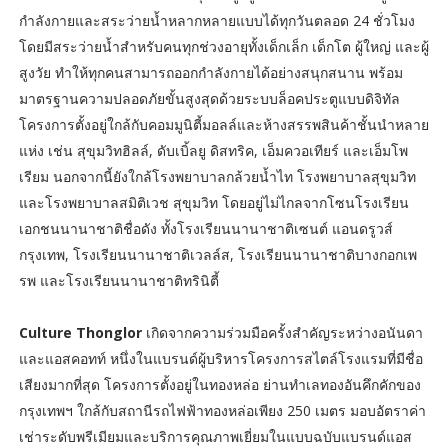
กำลังกายและสระว่ายน้ำหลากหลายแบบได้ทุกวันตลอด 24 ชั่วโมง
โดยมีสระว่ายน้ำสำหรับคนทุกช่วงอายุทั้งเด็กเล็ก เด็กโต ผู้ใหญ่ และผู้
สูงวัย ทำให้ทุกคนสามารถออกกำลังกายได้อย่างสนุกสนาน พร้อม
มาตรฐานความปลอดภัยขั้นสูงสุดด้วยระบบล็อคประตูแบบดิจิทัล
โครงการตั้งอยู่ใกล้กับคอมมูนิตี้มอลล์และห้างสรรพสินค้าชั้นนำหลาย
แห่ง เช่น สุขุมวิทฮิลล์, ดับเบิ้ลยู ดิสทริค, เอ็มควอเทียร์ และเอ็มโพ
เรียม นอกจากนี้ยังใกล้โรงพยาบาลกล้วยน้ำไท โรงพยาบาลสุขุมวิท
และโรงพยาบาลสมิติเวช สุขุมวิท โดยอยู่ไม่ไกลจากโซนโรงเรียน
เอกชนนานาชาติชื่อดัง ทั้งโรงเรียนนานาชาติเซนต์ แอนดรูวส์
กรุงเทพ, โรงเรียนนานาชาติเวลล์ส, โรงเรียนนานาชาติบางกอกเพ
รพ และโรงเรียนนานาชาติทรินิตี้
Culture Thonglor
เกิดจากความร่วมมือครั้งสำคัญระหว่างอนันดา
และแอสคอทท์ หนึ่งในแบรนด์ผู้บริหารโครงการสไตล์โรงแรมที่มีชื่อ
เสียงมากที่สุด โครงการตั้งอยู่ในทองหล่อ ย่านทำเลทองอันคึกคักของ
กรุงเทพฯ ใกล้กับสถานีรถไฟฟ้าทองหล่อเพียง 250 เมตร มอบอัตราค่า
เช่าระดับพรีเมียมและบริการคุณภาพเยี่ยมในแบบฉบับแบรนด์แอส