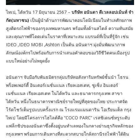
ไทเป, ไต้หวัน 17 มิถุนายน 2567 –
บริษัท อนันดา ดีเวลลอปเม้นท์ จํา
กัด(มหาชน)
เป็นผู้นำด้านการพัฒนาคอนโดมิเนียมในทำเลศักยภาพ
สูงติดรถไฟฟ้าของกรุงเทพมหานคร พร้อมทั้งด้านสไตล์ ความทันสมัย
และคุณภาพที่โดดเด่นในราคาที่เหมาะสม แบรนด์ที่เป็นที่รู้จัก เช่น
IDEO ,IDEO MOBI ,Ashton เป็นต้น อนันดาฯ มุ่งมั่นพัฒนาภาพ
ลักษณ์องค์กรไปพร้อมกับการนำเสนอคำตอบของวิถีชีวิตคนเมืองรูป
แบบใหม่อย่างไม่หยุดยั้ง
อนันดาฯ จับมือกับพันธมิตรกลุ่มบริษัทอสังหาริมทรัพย์ชั้นนำ โธรน
พร็อพเพอร์ตี้ อินเตอร์เนชั่นแนล เรียลเอสเตท, ชูเซ็ง อินเตอร์
เนชั่นแนล เรียลเอสเตท ในไต้หวัน และธนาคารกรุงเทพ สาขา
ไต้หวัน หนึ่งในธนาคารพาณิชย์รายใหญ่ที่สุดของไทย ประกาศจัด
โร้ดโชว์เต็มรูปแบบครั้งแรก ณ โรงแรมแมนดาริน โอเรียนเต็ล กรุง
ไทเป โดยมีโครงการไฮไลต์คือ “COCO PARC” เรสซิเดนซ์หรูระดับ
แฟล็กชิปของอนันดาซึ่งตั้งอยู่บนทำเลทองในกลางย่านธุรกิจหลักของ
กรุงเทพฯ พร้อมการเดินทางที่สะดวกสบายใกล้สถานีรถไฟฟ้าใต้ดิน