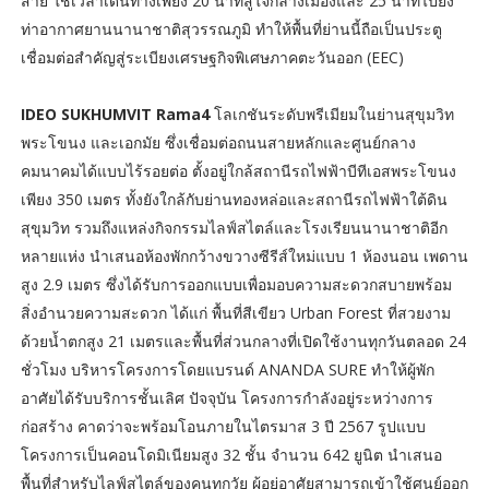
สาย ใช้เวลาเดินทางเพียง 20 นาทีสู่ใจกลางเมืองและ 25 นาทีไปยัง
ท่าอากาศยานนานาชาติสุวรรณภูมิ ทำให้พื้นที่ย่านนี้ถือเป็นประตู
เชื่อมต่อสำคัญสู่ระเบียงเศรษฐกิจพิเศษภาคตะวันออก (EEC)
IDEO SUKHUMVIT Rama4
โลเกชันระดับพรีเมียมในย่านสุขุมวิท
พระโขนง และเอกมัย ซึ่งเชื่อมต่อถนนสายหลักและศูนย์กลาง
คมนาคมได้แบบไร้รอยต่อ ตั้งอยู่ใกล้สถานีรถไฟฟ้าบีทีเอสพระโขนง
เพียง 350 เมตร ทั้งยังใกล้กับย่านทองหล่อและสถานีรถไฟฟ้าใต้ดิน
สุขุมวิท รวมถึงแหล่งกิจกรรมไลฟ์สไตล์และโรงเรียนนานาชาติอีก
หลายแห่ง นำเสนอห้องพักกว้างขวางซีรีส์ใหม่แบบ 1 ห้องนอน เพดาน
สูง 2.9 เมตร ซึ่งได้รับการออกแบบเพื่อมอบความสะดวกสบายพร้อม
สิ่งอำนวยความสะดวก ได้แก่ พื้นที่สีเขียว Urban Forest ที่สวยงาม
ด้วยน้ำตกสูง 21 เมตรและพื้นที่ส่วนกลางที่เปิดใช้งานทุกวันตลอด 24
ชั่วโมง บริหารโครงการโดยแบรนด์ ANANDA SURE ทำให้ผู้พัก
อาศัยได้รับบริการชั้นเลิศ ปัจจุบัน โครงการกำลังอยู่ระหว่างการ
ก่อสร้าง คาดว่าจะพร้อมโอนภายในไตรมาส 3 ปี 2567 รูปแบบ
โครงการเป็นคอนโดมิเนียมสูง 32 ชั้น จำนวน 642 ยูนิต นำเสนอ
พื้นที่สำหรับไลฟ์สไตล์ของคนทุกวัย ผู้อยู่อาศัยสามารถเข้าใช้ศูนย์ออก