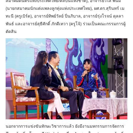
สมาคมดนตรีแห่งประเทศไทย/ศิลปินแห่งชาติ), อาจารย์วิไล พนม
(นายกสมาคมนักแต่งเพลงลูกทุ่งแห่งประเทศไทย), ผศ.ดร.สุรินทร์ เม
ทะนี (ครูเบิร์ด), อาจารย์ทิพย์วัลย์ ปิ่นภิบาล, อาจารย์รุ่งโรจน์ ดุลลา
พันธ์ และอาจารย์สุธีศักดิ์ ภักดีเทวา (ครูโจ้) ร่วมเป็นคณะกรรมการผู้
ตัดสิน
นอกจากการแข่งขันทักษะวิชาการแล้ว ยังมีงานมหกรรมการจัดการ