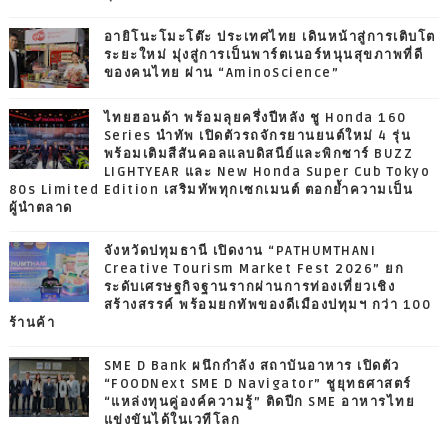
อายิโนะโมะโต๊ะ ประเทศไทย เดินหน้าสู่การเติบโต
ระยะใหม่ มุ่งสู่การเป็นพาร์ตเนอร์หนุนสุขภาพที่ดี
ของคนไทย ผ่าน “AminoScience”
ไทยฮอนด้า พร้อมลุยครึ่งปีหลัง ชู Honda 160
Series นำทัพ เปิดตัวรถจักรยานยนต์ใหม่ 4 รุ่น
พร้อมเติมสีสันคอลแลบดิสนีย์และพิกซาร์ BUZZ
LIGHTYEAR และ New Honda Super Cub Tokyo
80s Limited Edition เสริมทัพทุกเซกเมนต์ ตอกย้ำความเป็น
ผู้นำตลาด
จังหวัดปทุมธานี เปิดงาน “PATHUMTHANI
Creative Tourism Market Fest 2026” ยก
ระดับเศรษฐกิจฐานรากผ่านการท่องเที่ยวเชิง
สร้างสรรค์ พร้อมยกทัพของดีเมืองปทุมฯ กว่า 100
ร้านค้า
SME D Bank ผนึกกำลัง สถาบันอาหาร เปิดตัว
“FOODNext SME D Navigator” ชูยุทธศาสตร์
“แหล่งทุนคู่องค์ความรู้” ติดปีก SME อาหารไทย
แข่งขันได้ในเวทีโลก