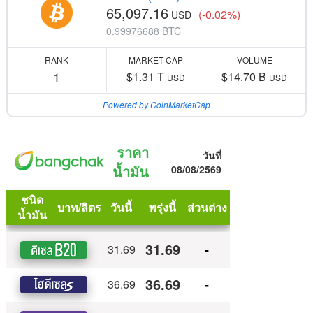
65,097.16
(-0.02%)
USD
0.99976688 BTC
RANK
MARKET CAP
VOLUME
1
$1.31 T
$14.70 B
USD
USD
Powered by CoinMarketCap