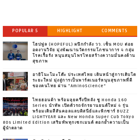
POPULAR 5
HIGHLIGHT
COMMENTS
โฮปฟูล (HOPEFUL) ผนึกกำลัง วว. เซ็น MOU ต่อย
อดงานวิจัย มุ่งพัฒนานวัตกรรมโภชนาการ 4 กลุ่ม
โรคเรื้อรัง หนุนสมุนไพรไทยสร้างความมั่นคงด้าน
สุขภาพ
อายิโนะโมะโต๊ะ ประเทศไทย เดินหน้าสู่การเติบโต
ระยะใหม่ มุ่งสู่การเป็นพาร์ตเนอร์หนุนสุขภาพที่ดี
ของคนไทย ผ่าน “AminoScience”
ไทยฮอนด้า พร้อมลุยครึ่งปีหลัง ชู Honda 160
Series นำทัพ เปิดตัวรถจักรยานยนต์ใหม่ 4 รุ่น
พร้อมเติมสีสันคอลแลบดิสนีย์และพิกซาร์ BUZZ
LIGHTYEAR และ New Honda Super Cub Tokyo
80s Limited Edition เสริมทัพทุกเซกเมนต์ ตอกย้ำความเป็น
ผู้นำตลาด