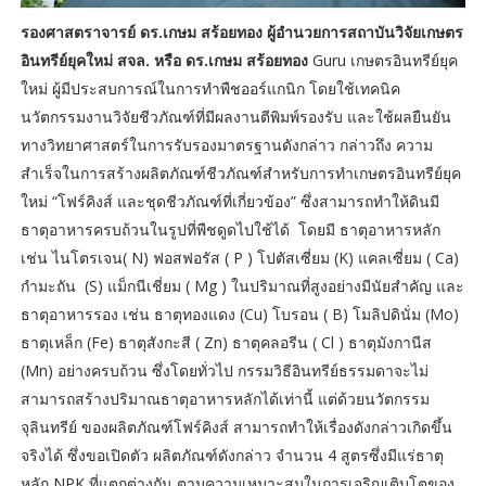
รองศาสตราจารย์ ดร.เกษม สร้อยทอง ผู้อำนวยการสถาบันวิจัยเกษตร
อินทรีย์ยุคใหม่ สจล. หรือ ดร.เกษม สร้อยทอง
Guru เกษตรอินทรีย์ยุค
ใหม่ ผู้มีประสบการณ์ในการทำพืชออร์แกนิก โดยใช้เทคนิค
นวัตกรรมงานวิจัยชีวภัณฑ์ที่มีผลงานตีพิมพ์รองรับ และใช้ผลยืนยัน
ทางวิทยาศาสตร์ในการรับรองมาตรฐานดังกล่าว กล่าวถึง ความ
สำเร็จในการสร้างผลิตภัณฑ์ชีวภัณฑ์สำหรับการทำเกษตรอินทรีย์ยุค
ใหม่ “โฟร์คิงส์ และชุดชีวภัณฑ์ที่เกี่ยวข้อง” ซึ่งสามารถทำให้ดินมี
ธาตุอาหารครบถ้วนในรูปที่พืชดูดไปใช้ได้ โดยมี ธาตุอาหารหลัก
เช่น ไนโตรเจน( N) ฟอสฟอรัส ( P ) โปตัสเซี่ยม (K) แคลเซี่ยม ( Ca)
กำมะถัน (S) แม็กนีเชี่ยม ( Mg ) ในปริมาณที่สูงอย่างมีนัยสำคัญ และ
ธาตุอาหารรอง เช่น ธาตุทองแดง (Cu) โบรอน ( B) โมลิปดินั่ม (Mo)
ธาตุเหล็ก (Fe) ธาตุสังกะสี ( Zn) ธาตุคลอรีน ( Cl ) ธาตุมังกานีส
(Mn) อย่างครบถ้วน ซึ่งโดยทั่วไป กรรมวิธีอินทรีย์ธรรมดาจะไม่
สามารถสร้างปริมาณธาตุอาหารหลักได้เท่านี้ แต่ด้วยนวัตกรรม
จุลินทรีย์ ของผลิตภัณฑ์โฟร์คิงส์ สามารถทำให้เรื่องดังกล่าวเกิดขึ้น
จริงได้ ซึ่งขอเปิดตัว ผลิตภัณฑ์ดังกล่าว จำนวน 4 สูตรซึ่งมีแร่ธาตุ
หลัก NPK ที่แตกต่างกัน ตามความเหมาะสมในการเจริญเติบโตของ