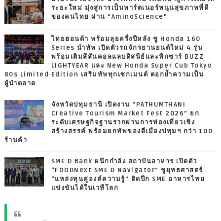
ระยะใหม่ มุ่งสู่การเป็นพาร์ตเนอร์หนุนสุขภาพที่ดี
ของคนไทย ผ่าน “AminoScience”
ไทยฮอนด้า พร้อมลุยครึ่งปีหลัง ชู Honda 160
Series นำทัพ เปิดตัวรถจักรยานยนต์ใหม่ 4 รุ่น
พร้อมเติมสีสันคอลแลบดิสนีย์และพิกซาร์ BUZZ
LIGHTYEAR และ New Honda Super Cub Tokyo
80s Limited Edition เสริมทัพทุกเซกเมนต์ ตอกย้ำความเป็น
ผู้นำตลาด
จังหวัดปทุมธานี เปิดงาน “PATHUMTHANI
Creative Tourism Market Fest 2026” ยก
ระดับเศรษฐกิจฐานรากผ่านการท่องเที่ยวเชิง
สร้างสรรค์ พร้อมยกทัพของดีเมืองปทุมฯ กว่า 100
ร้านค้า
SME D Bank ผนึกกำลัง สถาบันอาหาร เปิดตัว
“FOODNext SME D Navigator” ชูยุทธศาสตร์
“แหล่งทุนคู่องค์ความรู้” ติดปีก SME อาหารไทย
แข่งขันได้ในเวทีโลก