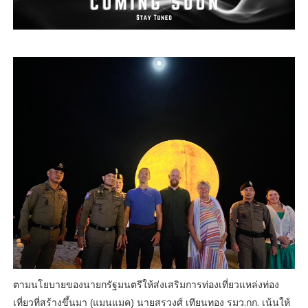
ตามนโยบายของนายกรัฐมนตรีให้ส่งเสริมการท่องเที่ยวแหล่งท่อง
เที่ยวที่สร้างขึ้นมา (แมนแมค) นายสรวงศ์ เทียนทอง รมว.กก. เน้นให้