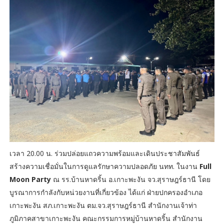
เวลา 20.00 น. ร่วมปล่อยแถวความพร้อมและเดินประชาสัมพันธ์
สร้างความเชื่อมั่นในการดูแลรักษาความปลอดภัย นทท. ในงาน
Full
Moon Party
ณ รร.บ้านหาดริ้น อ.เกาะพะงัน จว.สุราษฎร์ธานี โดย
บูรณาการกำลังกับหน่วยงานที่เกี่ยวข้อง ได้แก่ ฝ่ายปกครองอำเภอ
เกาะพะงัน สภ.เกาะพะงัน ตม.จว.สุราษฎร์ธานี สำนักงานเจ้าท่า
ภูมิภาคสาขาเกาะพะงัน คณะกรรมการหมู่บ้านหาดริ้น สำนักงาน