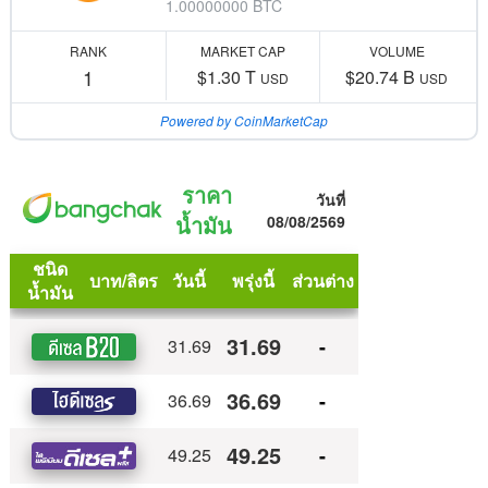
1.00000000 BTC
RANK
MARKET CAP
VOLUME
1
$1.30 T
$20.74 B
USD
USD
Powered by CoinMarketCap