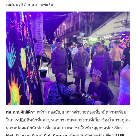
เทศมนตรีตำบลเกาะพะงัน
พล.ต.ท.ศักย์ศิรา
กล่าว กองบัญชาการตำรวจท่องเที่ยวมีความพร้อม
ในการปฏิบัติหน้าที่และบูรณาการกับหน่วยงานที่เกี่ยวข้องในการดูแล
ความปลอดภัยนักท่องเที่ยวและประชาชนในช่วงฤดูกาลท่องเที่ยว
High Season มีศูนย์
Call Center สายด่วนตำรวจท่องเที่ยว 1155