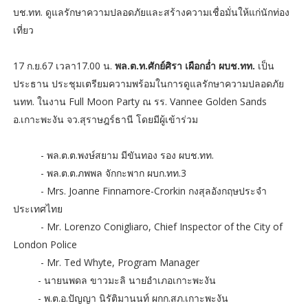
บช.ทท. ดูแลรักษาความปลอดภัยและสร้างความเชื่อมั่นให้แก่นักท่อง
เที่ยว
17 ก.ย.67 เวลา17.00 น.
พล.ต.ท.ศักย์ศิรา เผือกอ่ำ ผบช.ทท.
เป็น
ประธาน ประชุมเตรียมความพร้อมในการดูแลรักษาความปลอดภัย
นทท. ในงาน Full Moon Party ณ รร. Vannee Golden Sands
อ.เกาะพะงัน จว.สุราษฎร์ธานี โดยมีผู้เข้าร่วม
- พล.ต.ต.พงษ์สยาม มีขันทอง รอง ผบช.ทท.
- พล.ต.ต.ภพพล จักกะพาก ผบก.ทท.3
- Mrs. Joanne Finnamore-Crorkin กงสุลอังกฤษประจำ
ประเทศไทย
- Mr. Lorenzo Conigliaro, Chief Inspector of the City of
London Police
- Mr. Ted Whyte, Program Manager
- นายนพดล ขาวมะลิ นายอำเภอเกาะพะงัน
- พ.ต.อ.ปัญญา นิรัติมานนท์ ผกก.สภ.เกาะพะงัน