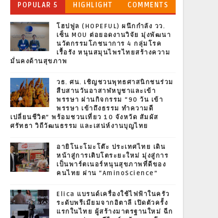
POPULAR 5
HIGHLIGHT
COMMENTS
โฮปฟูล (HOPEFUL) ผนึกกำลัง วว.
เซ็น MOU ต่อยอดงานวิจัย มุ่งพัฒนา
นวัตกรรมโภชนาการ 4 กลุ่มโรค
เรื้อรัง หนุนสมุนไพรไทยสร้างความ
มั่นคงด้านสุขภาพ
วธ. ศน. เชิญชวนพุทธศาสนิกชนร่วม
สืบสานวันอาสาฬหบูชาและเข้า
พรรษา ผ่านกิจกรรม “90 วัน เข้า
พรรษา เข้าถึงธรรม ทำความดี
เปลี่ยนชีวิต” พร้อมชวนเที่ยว 10 จังหวัด สัมผัส
ศรัทธา วิถีวัฒนธรรม และเสน่ห์งานบุญไทย
อายิโนะโมะโต๊ะ ประเทศไทย เดิน
หน้าสู่การเติบโตระยะใหม่ มุ่งสู่การ
เป็นพาร์ตเนอร์หนุนสุขภาพที่ดีของ
คนไทย ผ่าน “AminoScience”
Elica แบรนด์เครื่องใช้ไฟฟ้าในครัว
ระดับพรีเมียมจากอิตาลี เปิดตัวครั้ง
แรกในไทย ผู้สร้างมาตรฐานใหม่ ฉีก