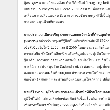
ผู้คน ชุมชน และสิ่งแวดล้อม ด้วยวิสัยทัศน์ ‘Imagining bett
แผนงาน Journey to NET Zero 2050 การเงินเพื่อความยั่งยื
เคลื่อนการเปลี่ยนแปลงเชิงบวก เราขอชื่นชมกรุงศรีที่เป็น
การสนับสนุนด้วยดีเสมอมา”
นายประกอบ เพียรเจริญ ประธานคณะเจ้าหน้าที่ด้านลูกค้
(มหาชน)
กล่าวว่า “กรุงศรีรู้สึกเป็นเกียรติอย่างยิ่งที่ได้
เชื่อสีเขียวไปในปี 2565 และปี 2566 โดยความร่วมมือในครั้
ความยั่งยืน ซึ่งนับเป็นอีกหนึ่งเครื่องพิสูจน์ความมุ่งมั
ผู้นำด้านการพัฒนาอสังหาริมทรัพย์ของเมืองไทย รวมถึง
การให้การสนับสนุนสินเชื่อดังกล่าวยังสะท้อนความมุ่งมั่
สังคมและความยั่งยืนที่ 100,000 ล้านบาท ภายในปี พ.ศ. 257
กับเซ็นทรัลพัฒนา และพร้อมที่จะสนับสนุนให้เกิดการเปลี่ยนผ
นายฮิโรทากะ คุโรกิ ประธานคณะเจ้าหน้าที่ด้านโกลบอลมา
ภูมิใจที่ได้นำเสนอผลิตภัณฑ์อนุพันธ์ที่เชื่อมโยงกับการดำเน
เซ็นทรัลพัฒนา ซึ่งเป็นธุรกรรมอนุพันธ์เชื่อมโยงกับความยั