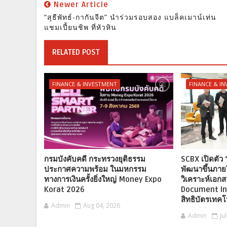
Newer Article
“สุธีพัทธ์-กากันจีต” นำร่วมรอบสอง แบล็คเมาน์เท่น
แชมเปี้ยนชิพ ที่หัวหิน
RELATED POST
FINANCE & INVESTMENT
FINANCE & I
กรมบังคับคดี กระทรวงยุติธรรม
SCBX เปิดตัว 
ประกาศความพร้อม ในมหกรรม
พัฒนาขึ้นภาย
ทางการเงินครั้งยิ่งใหญ่ Money Expo
วิเคราะห์เอก
Korat 2026
Document Int
สิทธิบัตรเทคโ
Admin
Aug 04, 2026
Admin
Ju