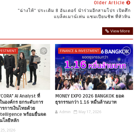
Older Article
"ฉ่างไท้" ประเดิม 8 อันเดอร์ นำร่วมอีกสามโปร เปิดศึก
แบล็คเมาน์เท่น แชมเปียนชิพ ที่หัวหิน
View More
NVESTMENT
FINANCE & INVESTMENT
“CORA” AI Analyst ที่
MONEY EXPO 2026 BANGKOK ยอด
ในองค์กร ยกระดับการ
ธุรกรรมกว่า 1.16 หมื่นล้านบาท
สารการเงินไทยด้วย
Admin
May 17, 2026
elligence พร้อมยื่นจด
นโลยีหลัก
l 25, 2026