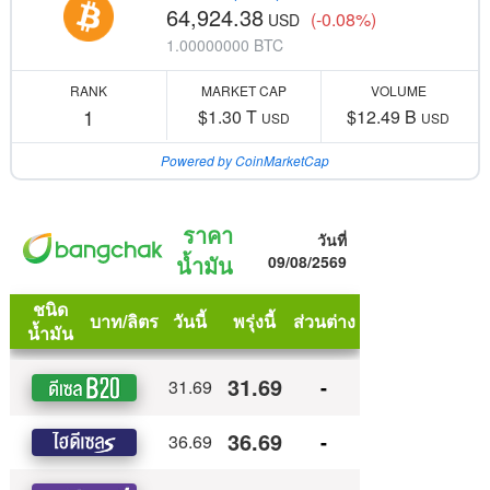
64,924.38
(-0.08%)
USD
1.00000000 BTC
RANK
MARKET CAP
VOLUME
1
$1.30 T
$12.49 B
USD
USD
Powered by CoinMarketCap