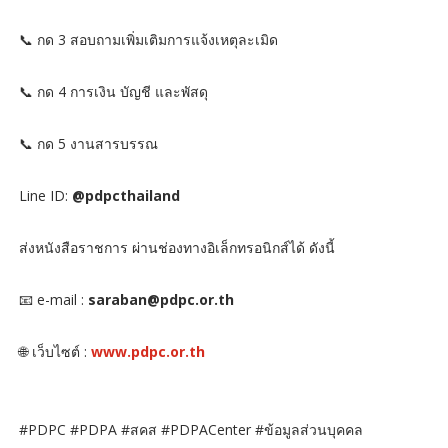
📞 กด 3 สอบถามเพิ่มเติมการแจ้งเหตุละเมิด
📞 กด 4 การเงิน บัญชี และพัสดุ
📞 กด 5 งานสารบรรณ
Line ID:
@pdpcthailand
ส่งหนังสือราชการ ผ่านช่องทางอิเล็กทรอนิกส์ได้ ดังนี้
📧 e-mail :
saraban@pdpc.or.th
🌐 เว็บไซต์ :
www.pdpc.or.th
#PDPC #PDPA #สคส #PDPACenter #ข้อมูลส่วนบุคคล