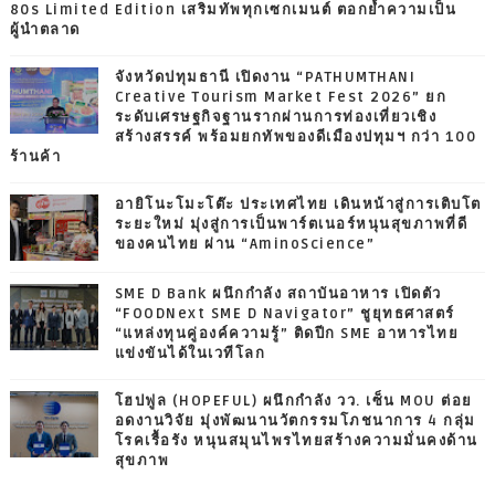
80s Limited Edition เสริมทัพทุกเซกเมนต์ ตอกย้ำความเป็น
ผู้นำตลาด
จังหวัดปทุมธานี เปิดงาน “PATHUMTHANI
Creative Tourism Market Fest 2026” ยก
ระดับเศรษฐกิจฐานรากผ่านการท่องเที่ยวเชิง
สร้างสรรค์ พร้อมยกทัพของดีเมืองปทุมฯ กว่า 100
ร้านค้า
อายิโนะโมะโต๊ะ ประเทศไทย เดินหน้าสู่การเติบโต
ระยะใหม่ มุ่งสู่การเป็นพาร์ตเนอร์หนุนสุขภาพที่ดี
ของคนไทย ผ่าน “AminoScience”
SME D Bank ผนึกกำลัง สถาบันอาหาร เปิดตัว
“FOODNext SME D Navigator” ชูยุทธศาสตร์
“แหล่งทุนคู่องค์ความรู้” ติดปีก SME อาหารไทย
แข่งขันได้ในเวทีโลก
โฮปฟูล (HOPEFUL) ผนึกกำลัง วว. เซ็น MOU ต่อย
อดงานวิจัย มุ่งพัฒนานวัตกรรมโภชนาการ 4 กลุ่ม
โรคเรื้อรัง หนุนสมุนไพรไทยสร้างความมั่นคงด้าน
สุขภาพ