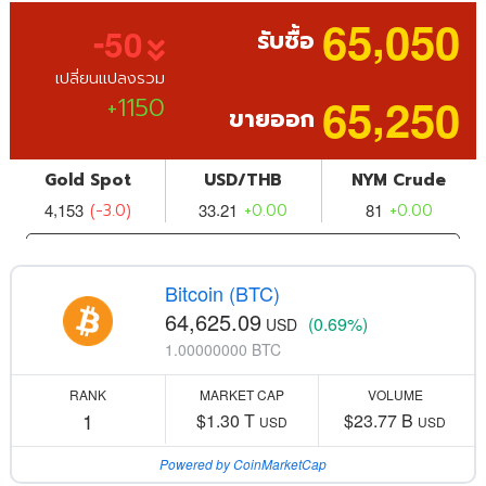
Bitcoin (BTC)
64,625.09
(0.69%)
USD
1.00000000 BTC
RANK
MARKET CAP
VOLUME
1
$1.30 T
$23.77 B
USD
USD
Powered by CoinMarketCap