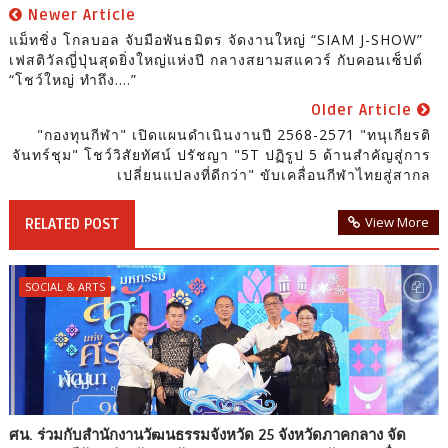
Newer Article
แม็ทชิ่ง โกลบอล จับมือพันธมิตร จัดงานใหญ่ “SIAM J-SHOW”
เฟสติวัลญี่ปุ่นสุดยิ่งใหญ่แห่งปี กลางสยามสแควร์ กับคอนเซ็ปต์
“โชว์ใหญ่ ทำถึง....”
Older Article
"กองทุนกีฬา" เปิดแผนดำเนินงานปี 2568-2571 "ทนุเกียรติ
จันทร์ชุม" โชว์วิสัยทัศน์ ปรัชญา "5T ปฏิรูป 5 ด้านสำคัญสู่การ
เปลี่ยนแปลงที่ดีกว่า" ขับเคลื่อนกีฬาไทยสู่สากล
View More
RELATED POST
SOCIAL & ARTS
ศน. ร่วมกับสำนักงานวัฒนธรรมจังหวัด 25 จังหวัดภาคกลาง จัด