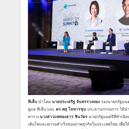
ทีเส็บ
นำโดย
นายประเสริฐ จันทรรวงทอง
รองนายกรัฐมนตรี
ดูแล ทีเส็บ และ
ดร.พสุ โลหารชุน
ประธานกรรมการ ได้นำค
คารวะ
นางสาวแพทองธาร ชินวัตร
นายกรัฐมนตรีที่ทำเนี
เติบโตและความสำเร็จของภาคธุรกิจในประเทศไทย เพื่อให