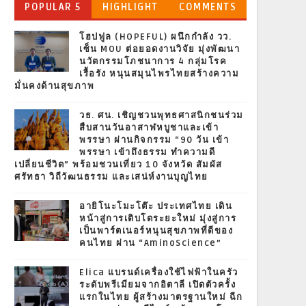
POPULAR 5
HIGHLIGHT
COMMENTS
โฮปฟูล (HOPEFUL) ผนึกกำลัง วว.
เซ็น MOU ต่อยอดงานวิจัย มุ่งพัฒนา
นวัตกรรมโภชนาการ 4 กลุ่มโรค
เรื้อรัง หนุนสมุนไพรไทยสร้างความ
มั่นคงด้านสุขภาพ
วธ. ศน. เชิญชวนพุทธศาสนิกชนร่วม
สืบสานวันอาสาฬหบูชาและเข้า
พรรษา ผ่านกิจกรรม “90 วัน เข้า
พรรษา เข้าถึงธรรม ทำความดี
เปลี่ยนชีวิต” พร้อมชวนเที่ยว 10 จังหวัด สัมผัส
ศรัทธา วิถีวัฒนธรรม และเสน่ห์งานบุญไทย
อายิโนะโมะโต๊ะ ประเทศไทย เดิน
หน้าสู่การเติบโตระยะใหม่ มุ่งสู่การ
เป็นพาร์ตเนอร์หนุนสุขภาพที่ดีของ
คนไทย ผ่าน “AminoScience”
Elica แบรนด์เครื่องใช้ไฟฟ้าในครัว
ระดับพรีเมียมจากอิตาลี เปิดตัวครั้ง
แรกในไทย ผู้สร้างมาตรฐานใหม่ ฉีก