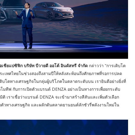
อเชียแปซิฟิก บริษัท บีวายดี ออโต้ อินดัสทรี จำกัด
กล่าวว่า “การเติบโต
ะเทศไทยในช่วงสองถึงสามปีให้หลังสะท้อนถึงศักยภาพที่รอการปลด
ติบโตทางเศรษฐกิจในกลุ่มผู้บริโภคในตลาดระดับบน เรายินดีอย่างยิ่งที่
ตโมทีฟ กับการเปิดตัวแบรนด์ DENZA อย่างเป็นทางการเพื่อยกระดับ
ติ เราเชื่อว่าแบรนด์ DENZA จะเข้ามาสร้างสีสันและเพิ่มตัวเลือก
ยตัวทางเศรษฐกิจ และผลักดันตลาดยานยนต์ลักชัวรี่พลังงานใหม่ใน