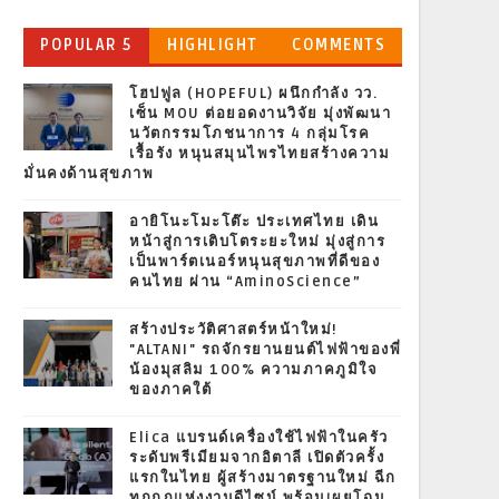
POPULAR 5
HIGHLIGHT
COMMENTS
โฮปฟูล (HOPEFUL) ผนึกกำลัง วว.
เซ็น MOU ต่อยอดงานวิจัย มุ่งพัฒนา
นวัตกรรมโภชนาการ 4 กลุ่มโรค
เรื้อรัง หนุนสมุนไพรไทยสร้างความ
มั่นคงด้านสุขภาพ
อายิโนะโมะโต๊ะ ประเทศไทย เดิน
หน้าสู่การเติบโตระยะใหม่ มุ่งสู่การ
เป็นพาร์ตเนอร์หนุนสุขภาพที่ดีของ
คนไทย ผ่าน “AminoScience”
สร้างประวัติศาสตร์หน้าใหม่!
"ALTANI" รถจักรยานยนต์ไฟฟ้าของพี่
น้องมุสลิม 100% ความภาคภูมิใจ
ของภาคใต้
Elica แบรนด์เครื่องใช้ไฟฟ้าในครัว
ระดับพรีเมียมจากอิตาลี เปิดตัวครั้ง
แรกในไทย ผู้สร้างมาตรฐานใหม่ ฉีก
ทุกกฎแห่งงานดีไซน์ พร้อมเผยโฉม