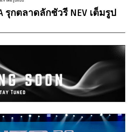
A รุกตลาดลักชัวรี NEV เต็มรูป