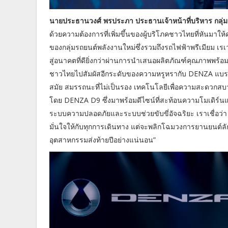
นายประธานวงศ์ พรประภา ประธานเจ้าหน้าที่บริหาร กลุ่มธ
ด้วยความต้องการที่เพิ่มขึ้นของผู้บริโภคชาวไทยที่หันมาใ
ของกลุ่มรถยนต์พลังงานใหม่ซึ่งรวมถึงรถไฟฟ้าพรีเมียม เรเว
สู่อนาคตที่ดียิ่งกว่าผ่านการนำเสนอผลิตภัณฑ์คุณภาพพร้อมต
ชาวไทยไปสัมผัสอีกระดับของความหรูหรากับ DENZA แบรนด์
สมัย สมรรถนะที่ไม่เป็นรอง เทคโนโลยีเพื่อความสะดวกสบ
โดย DENZA D9 ซึ่งมาพร้อมดีไซน์ที่สะท้อนความโมเดิร
ระบบความปลอดภัยและระบบช่วยขับขี่อัจฉริยะ เราเชื่อว
มั่นใจให้กับทุกการเดินทาง แต่จะพลิกโฉมวงการยานยนต์ลัก
อุตสาหกรรมส่งท้ายปีอย่างแน่นอน”