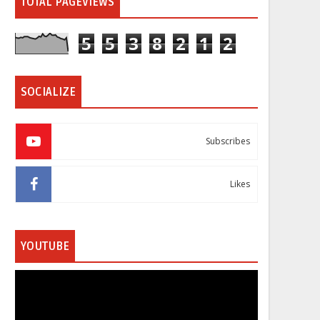
TOTAL PAGEVIEWS
5
5
3
8
2
1
2
SOCIALIZE
Subscribes
Likes
YOUTUBE