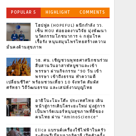
POPULAR 5
HIGHLIGHT
COMMENTS
โฮปฟูล (HOPEFUL) ผนึกกำลัง วว.
เซ็น MOU ต่อยอดงานวิจัย มุ่งพัฒนา
นวัตกรรมโภชนาการ 4 กลุ่มโรค
เรื้อรัง หนุนสมุนไพรไทยสร้างความ
มั่นคงด้านสุขภาพ
วธ. ศน. เชิญชวนพุทธศาสนิกชนร่วม
สืบสานวันอาสาฬหบูชาและเข้า
พรรษา ผ่านกิจกรรม “90 วัน เข้า
พรรษา เข้าถึงธรรม ทำความดี
เปลี่ยนชีวิต” พร้อมชวนเที่ยว 10 จังหวัด สัมผัส
ศรัทธา วิถีวัฒนธรรม และเสน่ห์งานบุญไทย
อายิโนะโมะโต๊ะ ประเทศไทย เดิน
หน้าสู่การเติบโตระยะใหม่ มุ่งสู่การ
เป็นพาร์ตเนอร์หนุนสุขภาพที่ดีของ
คนไทย ผ่าน “AminoScience”
Elica แบรนด์เครื่องใช้ไฟฟ้าในครัว
ระดับพรีเมียมจากอิตาลี เปิดตัวครั้ง