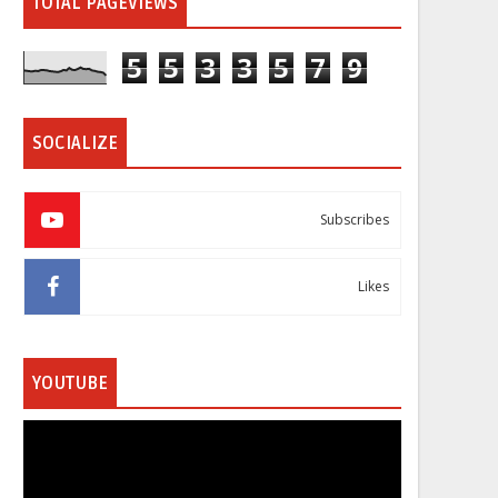
TOTAL PAGEVIEWS
5
5
3
3
5
7
9
SOCIALIZE
Subscribes
Likes
YOUTUBE