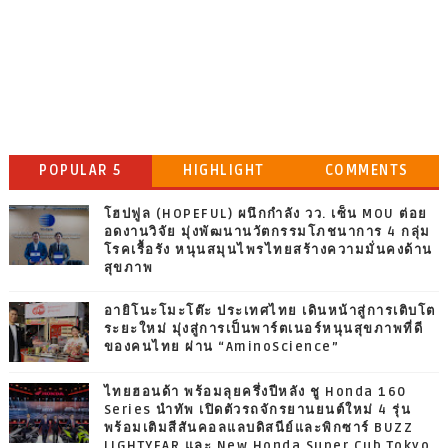
POPULAR 5
HIGHLIGHT
COMMENTS
โฮปฟูล (HOPEFUL) ผนึกกำลัง วว. เซ็น MOU ต่อย
อดงานวิจัย มุ่งพัฒนานวัตกรรมโภชนาการ 4 กลุ่ม
โรคเรื้อรัง หนุนสมุนไพรไทยสร้างความมั่นคงด้าน
สุขภาพ
อายิโนะโมะโต๊ะ ประเทศไทย เดินหน้าสู่การเติบโต
ระยะใหม่ มุ่งสู่การเป็นพาร์ตเนอร์หนุนสุขภาพที่ดี
ของคนไทย ผ่าน “AminoScience”
ไทยฮอนด้า พร้อมลุยครึ่งปีหลัง ชู Honda 160
Series นำทัพ เปิดตัวรถจักรยานยนต์ใหม่ 4 รุ่น
พร้อมเติมสีสันคอลแลบดิสนีย์และพิกซาร์ BUZZ
LIGHTYEAR และ New Honda Super Cub Tokyo