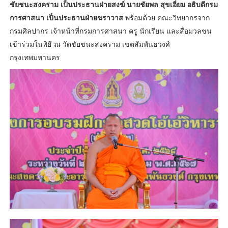
ชัยชนะสงคราม เป็นประธานฝ่ายสงฆ์ นายชัยพล สุขเอี่ยม อธิบดีกรม
การศาสนา เป็นประธานฝ่ายฆราวาส
พร้อมด้วย คณะวิทยากรจาก
กรมศิลปากร เจ้าหน้าที่กรมการศาสนา ครู นักเรียน และสื่อมวลชน
เข้าร่วมในพิธี ณ วัดชัยชนะสงคราม เขตสัมพันธวงศ์
กรุงเทพมหานคร