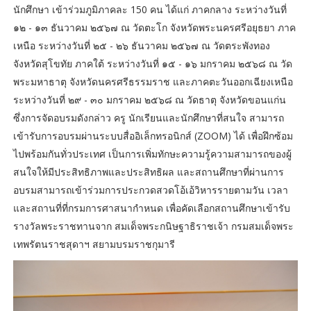
นักศึกษา เข้าร่วมภูมิภาคละ 150 คน ได้แก่ ภาคกลาง ระหว่างวันที่
๑๒ - ๑๓ ธันวาคม ๒๕๖๗ ณ วัดตะโก จังหวัดพระนครศรีอยุธยา ภาค
เหนือ ระหว่างวันที่ ๒๕ - ๒๖ ธันวาคม ๒๕๖๗ ณ วัดตระพังทอง
จังหวัดสุโขทัย ภาคใต้ ระหว่างวันที่ ๑๕ - ๑๖ มกราคม ๒๕๖๘ ณ วัด
พระมหาธาตุ จังหวัดนครศรีธรรมราช และภาคตะวันออกเฉียงเหนือ
ระหว่างวันที่ ๒๙ - ๓๐ มกราคม ๒๕๖๘ ณ วัดธาตุ จังหวัดขอนแก่น
ซึ่งการจัดอบรมดังกล่าว ครู นักเรียนและนักศึกษาที่สนใจ สามารถ
เข้ารับการอบรมผ่านระบบสื่ออิเล็กทรอนิกส์ (ZOOM) ได้ เพื่อฝึกซ้อม
ไปพร้อมกันทั่วประเทศ เป็นการเพิ่มทักษะความรู้ความสามารถของผู้
สนใจให้มีประสิทธิภาพและประสิทธิผล และสถานศึกษาที่ผ่านการ
อบรมสามารถเข้าร่วมการประกวดสวดโอ้เอ้วิหารรายตามวัน เวลา
และสถานที่ที่กรมการศาสนากำหนด เพื่อคัดเลือกสถานศึกษาเข้ารับ
รางวัลพระราชทานจาก สมเด็จพระกนิษฐาธิราชเจ้า กรมสมเด็จพระ
เทพรัตนราชสุดาฯ สยามบรมราชกุมารี