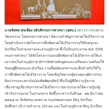
นายชัยพล สุขเอี่ยม อธิบดีกรมการศาสนา (อศน.)
กล่าวว่า กระทรวง
วัฒนธรรม โดยกรมการศาสนา ห้ความสำคัญการสวดโอ้เอ้วิหารราย
โดยดำเนินการจัดโครงการฝึกหัดสวดโอ้เอ้วิหารรายให้กับครูและ
นักเรียนในส่วนกลางและส่วนภูมิภาค ซึ่งในปีงบประมาณ พ.ศ. 2568
กรมการศาสนา ได้จัดโครงการอบรมฝึกหัดสวดโอ้เอ้วิหารรายให้แก่
เยาวชนในส่วนภูมิภาค มีการจัดทำหลักสูตรและเตรียมความพร้อมให้
กับครูผู้ฝึกสอนและนักเรียน รวมทั้งผลิตเอกสารและสื่อสำหรับใช้ใน
การฝึกหัดสวดโอ้เอ้วิหารราย โดยเชิญวิทยากรผู้ทรงคุณวุฒิจากกรม
ศิลปากรและสถาบันบัณฑิตพัฒนศิลป์ ซึ่งเป็นผู้ที่มีความรู้ความ
เชี่ยวชาญเกี่ยวกับการสวดโอ้เอ้วิหารรายมาบรรยายให้ความรู้แก่ผู้
เข้ารับการอบรม ในส่วนกลาง จัดขึ้นระหว่างวันที่ ๒๑ - ๒๒ ธันวาคม
๒๕๖๗ ณ วัดชัยชนะสงคราม กรุงเทพมหานคร มีครู นักเรียน
นักศึกษา เข้าร่วมจำนวน 250 คน และในส่วนภูมิภาค มีครู นักเรียน