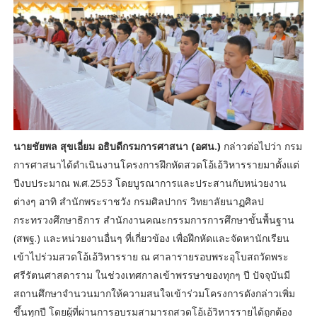
นายชัยพล สุขเอี่ยม อธิบดีกรมการศาสนา (อศน.)
กล่าวต่อไปว่า กรม
การศาสนาได้ดำเนินงานโครงการฝึกหัดสวดโอ้เอ้วิหารรายมาตั้งแต่
ปีงบประมาณ พ.ศ.2553 โดยบูรณาการและประสานกับหน่วยงาน
ต่างๆ อาทิ สำนักพระราชวัง กรมศิลปากร วิทยาลัยนาฏศิลป
กระทรวงศึกษาธิการ สำนักงานคณะกรรมการการศึกษาขั้นพื้นฐาน
(สพฐ.) และหน่วยงานอื่นๆ ที่เกี่ยวข้อง เพื่อฝึกหัดและจัดหานักเรียน
เข้าไปร่วมสวดโอ้เอ้วิหารราย ณ ศาลารายรอบพระอุโบสถวัดพระ
ศรีรัตนศาสดาราม ในช่วงเทศกาลเข้าพรรษาของทุกๆ ปี ปัจจุบันมี
สถานศึกษาจำนวนมากให้ความสนใจเข้าร่วมโครงการดังกล่าวเพิ่ม
ขึ้นทุกปี โดยผู้ที่ผ่านการอบรมสามารถสวดโอ้เอ้วิหารรายได้ถูกต้อง