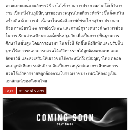
ตามแบบแผนและอักขรวิธี จะได้เข้าร่วมการประกวดสวดโอ้เอ้วิหาร
ราย เป็นหนึ่งในภูมิปัญญาของบรรพบุรุษไทยที่สรรค์สร้างขึ้นตั้งแต่ใน
ครั้งอดีต ด้วยการนำเนื้อหาในหนังสือกาพย์พระไชยสุริยา ประกอบ
ด้วย กาพย์ยานี ๑๑ กาพย์ฉบัง ๑๖ และกาพย์สุรางคนางค์ ๒๘ มาช่วย
ในการเรียนอ่านเขียนของเด็กขั้นปฐมวัย เพื่อเป็นการปูพื้นฐานการ
ศึกษาในขั้นสูง โดยการอบรมฯ ในครั้งนี้ จัดขึ้นเพื่อฝึกหัดและปรับพื้น
ฐานให้เยาวชนสามารถสวดโอ้เอ้วิหารรายได้ถูกต้องตามแบบและ
อักขรวิธี และส่งเสริมให้เยาวชนได้ตระหนักถึงภูมิปัญญาไทย ตลอด
จนปลูกฝังศีลธรรมอันดีงามอันเป็นการอนุรักษ์และการสืบทอดการ
สวดโอ้เอ้วิหารรายที่ถูกต้องตามโบราณราชประเพณีให้คงอยู่เป็น
เอกลักษณ์ของสังคมไทย
Tags
# Social & Arts