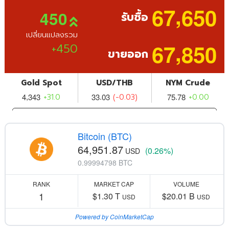
Bitcoin (BTC)
64,951.87
(0.26%)
USD
0.99994798 BTC
RANK
MARKET CAP
VOLUME
1
$1.30 T
$20.01 B
USD
USD
Powered by CoinMarketCap