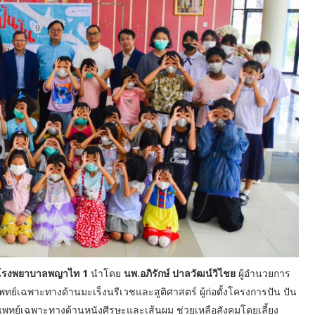
โรงพยาบาลพญาไท 1
นำโดย
นพ.อภิรักษ์ ปาลวัฒน์วิไชย
ผู้อำนวยการ
ทย์เฉพาะทางด้านมะเร็งนรีเวชและสูติศาสตร์ ผู้ก่อตั้งโครงการปัน ปัน
แพทย์เฉพาะทางด้านหนังศีรษะและเส้นผม ช่วยเหลือสังคมโดยเลี้ยง