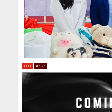
Tags
# CSR