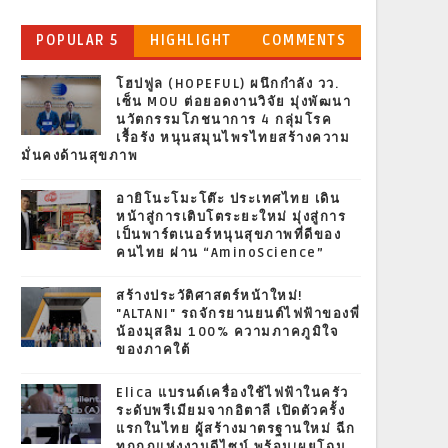
POPULAR 5
HIGHLIGHT
COMMENTS
โฮปฟูล (HOPEFUL) ผนึกกำลัง วว.
เซ็น MOU ต่อยอดงานวิจัย มุ่งพัฒนา
นวัตกรรมโภชนาการ 4 กลุ่มโรค
เรื้อรัง หนุนสมุนไพรไทยสร้างความ
มั่นคงด้านสุขภาพ
อายิโนะโมะโต๊ะ ประเทศไทย เดิน
หน้าสู่การเติบโตระยะใหม่ มุ่งสู่การ
เป็นพาร์ตเนอร์หนุนสุขภาพที่ดีของ
คนไทย ผ่าน “AminoScience”
สร้างประวัติศาสตร์หน้าใหม่!
"ALTANI" รถจักรยานยนต์ไฟฟ้าของพี่
น้องมุสลิม 100% ความภาคภูมิใจ
ของภาคใต้
Elica แบรนด์เครื่องใช้ไฟฟ้าในครัว
ระดับพรีเมียมจากอิตาลี เปิดตัวครั้ง
แรกในไทย ผู้สร้างมาตรฐานใหม่ ฉีก
ทุกกฎแห่งงานดีไซน์ พร้อมเผยโฉม