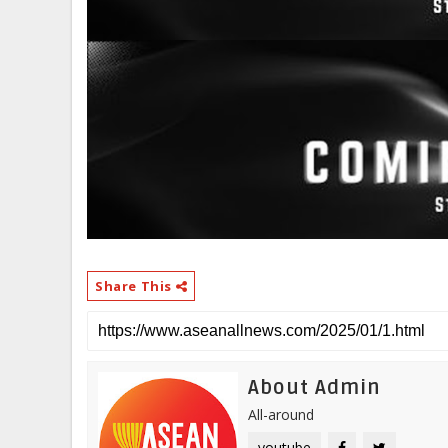
Share This
About Admin
All-around
youtube