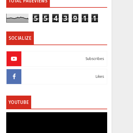
TOTAL PAGEVIEWS
5
5
4
3
9
1
1
SOCIALIZE
Subscribes
Likes
YOUTUBE