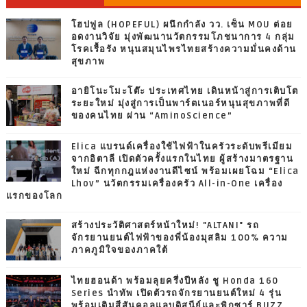
โฮปฟูล (HOPEFUL) ผนึกกำลัง วว. เซ็น MOU ต่อย
อดงานวิจัย มุ่งพัฒนานวัตกรรมโภชนาการ 4 กลุ่ม
โรคเรื้อรัง หนุนสมุนไพรไทยสร้างความมั่นคงด้าน
สุขภาพ
อายิโนะโมะโต๊ะ ประเทศไทย เดินหน้าสู่การเติบโต
ระยะใหม่ มุ่งสู่การเป็นพาร์ตเนอร์หนุนสุขภาพที่ดี
ของคนไทย ผ่าน “AminoScience”
Elica แบรนด์เครื่องใช้ไฟฟ้าในครัวระดับพรีเมียม
จากอิตาลี เปิดตัวครั้งแรกในไทย ผู้สร้างมาตรฐาน
ใหม่ ฉีกทุกกฎแห่งงานดีไซน์ พร้อมเผยโฉม “Elica
Lhov” นวัตกรรมเครื่องครัว All-in-One เครื่อง
แรกของโลก
สร้างประวัติศาสตร์หน้าใหม่! "ALTANI" รถ
จักรยานยนต์ไฟฟ้าของพี่น้องมุสลิม 100% ความ
ภาคภูมิใจของภาคใต้
ไทยฮอนด้า พร้อมลุยครึ่งปีหลัง ชู Honda 160
Series นำทัพ เปิดตัวรถจักรยานยนต์ใหม่ 4 รุ่น
พร้อมเติมสีสันคอลแลบดิสนีย์และพิกซาร์ BUZZ