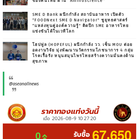
ของคนไทย ผ่าน “AminoScience”
SME D Bank ผนึกกำลัง สถาบันอาหาร เปิดตัว
“FOODNext SME D Navigator” ชูยุทธศาสตร์
“แหล่งทุนคู่องค์ความรู้” ติดปีก SME อาหารไทย
แข่งขันได้ในเวทีโลก
โฮปฟูล (HOPEFUL) ผนึกกำลัง วว. เซ็น MOU ต่อย
อดงานวิจัย มุ่งพัฒนานวัตกรรมโภชนาการ 4 กลุ่ม
โรคเรื้อรัง หนุนสมุนไพรไทยสร้างความมั่นคงด้าน
สุขภาพ
@aseanallnews