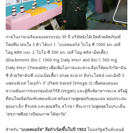
ภายในงานเฉลิมฉลองครบรอบ 30 ปี บริษัทยังได้เปิดตัวผลิตภัณฑ์
ใหม่ที่น่าสนใจ 3 ตัว ได้แก่ 1. “แบลคมอร์ส ไบโอ ซี 1000 มก. เดลี
ไอมู พลัส และ 2. ไบโอ ซี 500 มก. เดลี ไอมู พลัส เม็ดเคี้ยว
(Blackmores Bio C 1000 mg Daily Imu+ and Bio C 500 mg
Daily Imu+ Chewable) เพื่อเพิ่มโอกาสและทางเลือกให้คนรักวิตามิน
ซี ด้วยวิตามินซี แบบเม็ดเคี้ยว อร่อย สะดวก มีประโยชน์ และยังมี 3.
แพลนท์เบส โอเมก้า-3” (Plant-based Omega-3) เพื่อตอบสนอง
ความต้องการของกลุ่มมังสวิรัติ (Vegan) และผู้ที่แพ้อาหารทะเล หรือผู้
ที่สนใจผลิตภัณฑ์แพลนท์เบส พร้อมร่วมพูดคุยกับคุณแอน ทองประสม
คุณอาเล็ก ธีรเดช และคุณฟรีน สโรชา ที่จะมาร่วมพูดคุยในประเด็น
“สุขภาพดีอย่างมีคุณภาพ ได้ทุกวัย”
สำหรับ
“แบลคมอร์ส” ถือกำเนิดขึ้นในปี 1932
ในมลรัฐควีนส์แลนด์