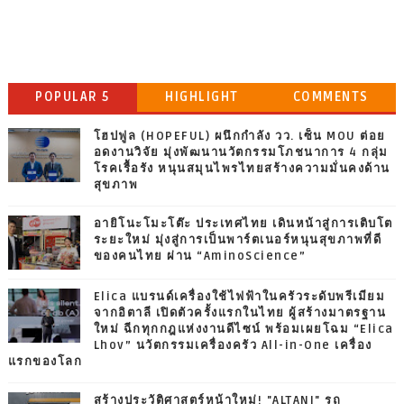
POPULAR 5
HIGHLIGHT
COMMENTS
โฮปฟูล (HOPEFUL) ผนึกกำลัง วว. เซ็น MOU ต่อย
อดงานวิจัย มุ่งพัฒนานวัตกรรมโภชนาการ 4 กลุ่ม
โรคเรื้อรัง หนุนสมุนไพรไทยสร้างความมั่นคงด้าน
สุขภาพ
อายิโนะโมะโต๊ะ ประเทศไทย เดินหน้าสู่การเติบโต
ระยะใหม่ มุ่งสู่การเป็นพาร์ตเนอร์หนุนสุขภาพที่ดี
ของคนไทย ผ่าน “AminoScience”
Elica แบรนด์เครื่องใช้ไฟฟ้าในครัวระดับพรีเมียม
จากอิตาลี เปิดตัวครั้งแรกในไทย ผู้สร้างมาตรฐาน
ใหม่ ฉีกทุกกฎแห่งงานดีไซน์ พร้อมเผยโฉม “Elica
Lhov” นวัตกรรมเครื่องครัว All-in-One เครื่อง
แรกของโลก
สร้างประวัติศาสตร์หน้าใหม่! "ALTANI" รถ