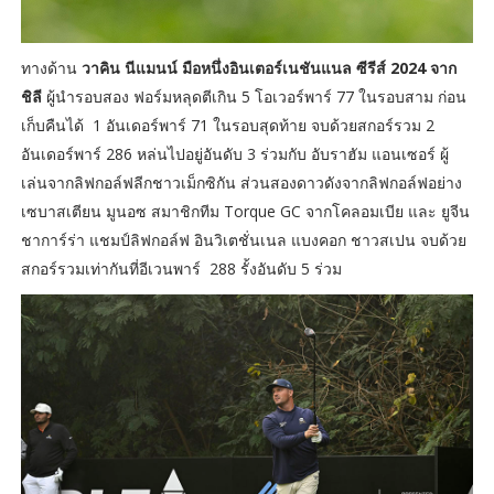
ทางด้าน
วาคิน นีแมนน์ มือหนึ่งอินเตอร์เนชันแนล ซีรีส์ 2024 จาก
ชิลี
ผู้นำรอบสอง ฟอร์มหลุดตีเกิน 5 โอเวอร์พาร์ 77 ในรอบสาม ก่อน
เก็บคืนได้ 1 อันเดอร์พาร์ 71 ในรอบสุดท้าย จบด้วยสกอร์รวม 2
อันเดอร์พาร์ 286 หล่นไปอยู่อันดับ 3 ร่วมกับ อับราฮัม แอนเซอร์ ผู้
เล่นจากลิฟกอล์ฟลีกชาวเม็กซิกัน ส่วนสองดาวดังจากลิฟกอล์ฟอย่าง
เซบาสเตียน มูนอซ สมาชิกทีม Torque GC จากโคลอมเบีย และ ยูจีน
ชาการ์ร่า แชมป์ลิฟกอล์ฟ อินวิเตชั่นเนล แบงคอก ชาวสเปน จบด้วย
สกอร์รวมเท่ากันที่อีเวนพาร์ 288 รั้งอันดับ 5 ร่วม