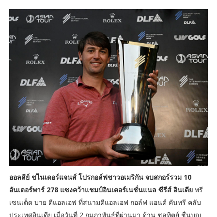
ออลลีย์ ชไนเดอร์แจนส์ โปรกอล์ฟชาวอเมริกัน จบสกอร์รวม 10
อันเดอร์พาร์ 278 แซงคว้าแชมป์อินเตอร์เนชั่นแนล ซีรีส์ อินเดีย
พรี
เซนเต็ด บาย ดีแอลเอฟ ที่สนามดีแอลเอฟ กอล์ฟ แอนด์ คันทรี คลับ
ประเทศอินเดีย เมื่อวันที่ 2 กุมภาพันธ์ที่ผ่านมา ด้าน ชลทิตย์ ชื่นบุญ