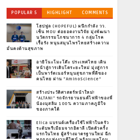
POPULAR 5
HIGHLIGHT
COMMENTS
โฮปฟูล (HOPEFUL) ผนึกกำลัง วว.
เซ็น MOU ต่อยอดงานวิจัย มุ่งพัฒนา
นวัตกรรมโภชนาการ 4 กลุ่มโรค
เรื้อรัง หนุนสมุนไพรไทยสร้างความ
มั่นคงด้านสุขภาพ
อายิโนะโมะโต๊ะ ประเทศไทย เดิน
หน้าสู่การเติบโตระยะใหม่ มุ่งสู่การ
เป็นพาร์ตเนอร์หนุนสุขภาพที่ดีของ
คนไทย ผ่าน “AminoScience”
สร้างประวัติศาสตร์หน้าใหม่!
"ALTANI" รถจักรยานยนต์ไฟฟ้าของพี่
น้องมุสลิม 100% ความภาคภูมิใจ
ของภาคใต้
Elica แบรนด์เครื่องใช้ไฟฟ้าในครัว
ระดับพรีเมียมจากอิตาลี เปิดตัวครั้ง
แรกในไทย ผู้สร้างมาตรฐานใหม่ ฉีก
ทุกกฎแห่งงานดีไซน์ พร้อมเผยโฉม