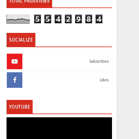
TOTAL PAGEVIEWS
5
5
4
2
9
8
4
SOCIALIZE
Subscribes
Likes
YOUTUBE