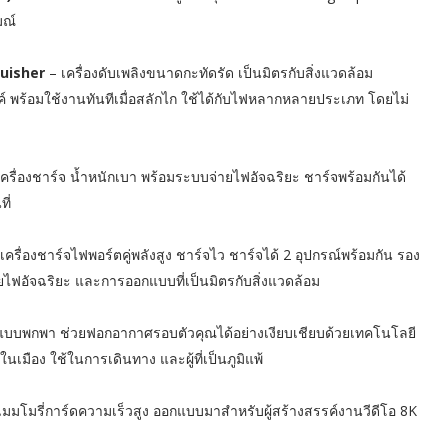
มณ์
guisher
– เครื่องดับเพลิงขนาดกะทัดรัด เป็นมิตรกับสิ่งแวดล้อม
ร้อมใช้งานทันทีเมื่อสลักไก ใช้ได้กับไฟหลากหลายประเภท โดยไม่
ครื่องชาร์จ น้ำหนักเบา พร้อมระบบจ่ายไฟอัจฉริยะ ชาร์จพร้อมกันได้
ี่
เครื่องชาร์จไฟพอร์ตคู่พลังสูง ชาร์จไว ชาร์จได้ 2 อุปกรณ์พร้อมกัน รอง
ไฟอัจฉริยะ และการออกแบบที่เป็นมิตรกับสิ่งแวดล้อม
แบบพกพา ช่วยฟอกอากาศรอบตัวคุณได้อย่างเงียบเชียบด้วยเทคโนโลยี
ในเมือง ใช้ในการเดินทาง และผู้ที่เป็นภูมิแพ้
เมมโมรี่การ์ดความเร็วสูง ออกแบบมาสำหรับผู้สร้างสรรค์งานวีดีโอ 8K