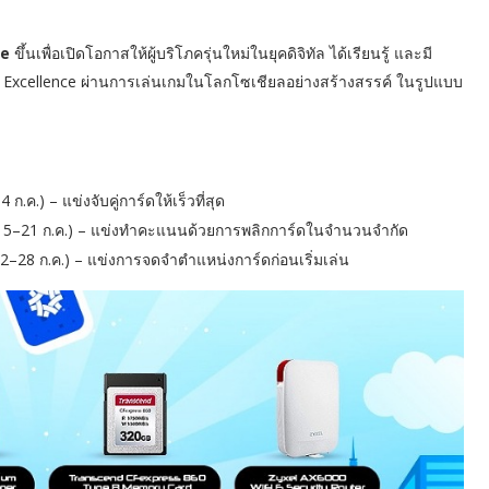
ge
ขึ้นเพื่อเปิดโอกาสให้ผู้บริโภครุ่นใหม่ในยุคดิจิทัล ได้เรียนรู้ และมี
n Excellence ผ่านการเล่นเกมในโลกโซเชียลอย่างสร้างสรรค์ ในรูปแบบ
ก.ค.) – แข่งจับคู่การ์ดให้เร็วที่สุด
ที่ 15–21 ก.ค.) – แข่งทำคะแนนด้วยการพลิกการ์ดในจำนวนจำกัด
 22–28 ก.ค.) – แข่งการจดจำตำแหน่งการ์ดก่อนเริ่มเล่น