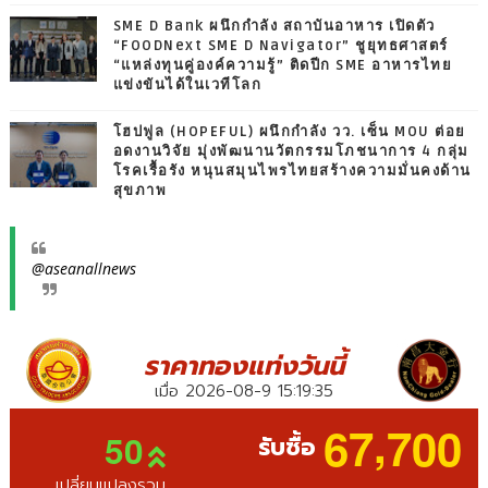
SME D Bank ผนึกกำลัง สถาบันอาหาร เปิดตัว
“FOODNext SME D Navigator” ชูยุทธศาสตร์
“แหล่งทุนคู่องค์ความรู้” ติดปีก SME อาหารไทย
แข่งขันได้ในเวทีโลก
โฮปฟูล (HOPEFUL) ผนึกกำลัง วว. เซ็น MOU ต่อย
อดงานวิจัย มุ่งพัฒนานวัตกรรมโภชนาการ 4 กลุ่ม
โรคเรื้อรัง หนุนสมุนไพรไทยสร้างความมั่นคงด้าน
สุขภาพ
@aseanallnews