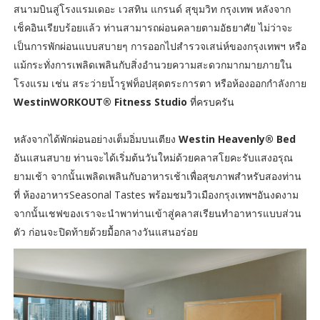
สนามบินสู่โรงแรมเดอะ เวสทิน แกรนด์ สุขุมวิท กรุงเทพ หลังจาก
เช็คอินเรียบร้อยแล้ว ท่านสามารถผ่อนคลายตามอัธยาศัย ไม่ว่าจะ
เป็นการพักผ่อนแบบสบายๆ การออกไปสำรวจเสน่ห์ของกรุงเทพฯ หรือ
แม้กระทั่งการเพลิดเพลินกับสิ่งอำนวยความสะดวกมากมายภายใน
โรงแรม เช่น สระว่ายน้ำรูฟท็อปสุดตระการตา หรือห้องออกกำลังกาย
WestinWORKOUT® Fitness Studio
ที่ครบครัน
หลังจากได้พักผ่อนอย่างเต็มอิ่มบนเตียง
Westin Heavenly® Bed
อันแสนสบาย ท่านจะได้เริ่มต้นวันใหม่ด้วยคลาสโยคะรับแสงอรุณ
ยามเช้า จากนั้นเพลิดเพลินกับอาหารเช้าเพื่อสุขภาพสำหรับสองท่าน
ที่ ห้องอาหารSeasonal Tastes พร้อมชมวิวเมืองกรุงเทพฯอันงดงาม
จากนั้นเชฟของเราจะนำพาท่านเข้าสู่คลาสเรียนทำอาหารแบบส่วน
ตัว ก่อนจะปิดท้ายด้วยมื้อกลางวันแสนอร่อย