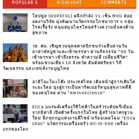
POPULAR 5
HIGHLIGHT
COMMENTS
โฮปฟูล (HOPEFUL) ผนึกกำลัง วว. เซ็น MOU ต่อย
อดงานวิจัย มุ่งพัฒนานวัตกรรมโภชนาการ 4 กลุ่ม
โรคเรื้อรัง หนุนสมุนไพรไทยสร้างความมั่นคงด้าน
สุขภาพ
วธ. ศน. เชิญชวนพุทธศาสนิกชนร่วมสืบสานวัน
อาสาฬหบูชาและเข้าพรรษา ผ่านกิจกรรม “90 วัน
เข้าพรรษา เข้าถึงธรรม ทำความดี เปลี่ยนชีวิต”
พร้อมชวนเที่ยว 10 จังหวัด สัมผัสศรัทธา วิถี
วัฒนธรรม และเสน่ห์งานบุญไทย
อายิโนะโมะโต๊ะ ประเทศไทย เดินหน้าสู่การเติบโต
ระยะใหม่ มุ่งสู่การเป็นพาร์ตเนอร์หนุนสุขภาพที่ดี
ของคนไทย ผ่าน “AminoScience”
Elica แบรนด์เครื่องใช้ไฟฟ้าในครัวระดับพรีเมียม
จากอิตาลี เปิดตัวครั้งแรกในไทย ผู้สร้างมาตรฐาน
ใหม่ ฉีกทุกกฎแห่งงานดีไซน์ พร้อมเผยโฉม “Elica
Lhov” นวัตกรรมเครื่องครัว All-in-One เครื่อง
แรกของโลก