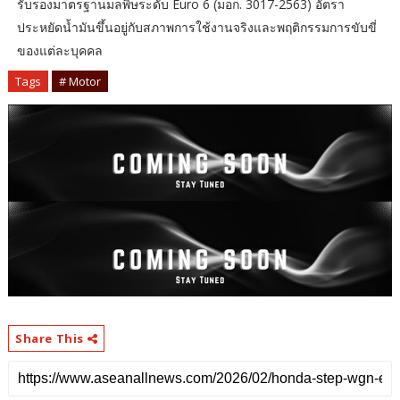
รับรองมาตรฐานมลพิษระดับ Euro 6 (มอก. 3017-2563) อัตรา
ประหยัดน้ำมันขึ้นอยู่กับสภาพการใช้งานจริงและพฤติกรรมการขับขี่
ของแต่ละบุคคล
Tags
# Motor
Share This