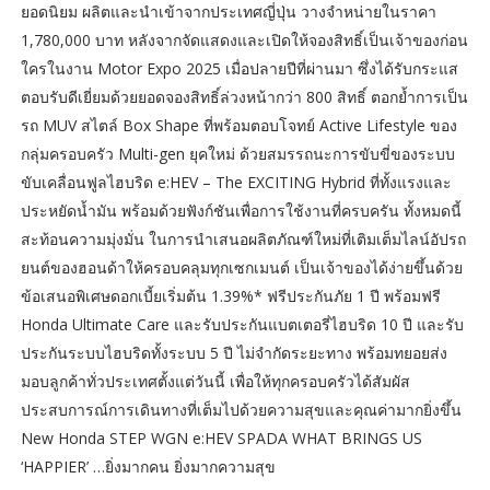
ยอดนิยม ผลิตและนำเข้าจากประเทศญี่ปุ่น วางจำหน่ายในราคา
1,780,000 บาท หลังจากจัดแสดงและเปิดให้จองสิทธิ์เป็นเจ้าของก่อน
ใครในงาน Motor Expo 2025 เมื่อปลายปีที่ผ่านมา ซึ่งได้รับกระแส
ตอบรับดีเยี่ยมด้วยยอดจองสิทธิ์ล่วงหน้ากว่า 800 สิทธิ์ ตอกย้ำการเป็น
รถ MUV สไตล์ Box Shape ที่พร้อมตอบโจทย์ Active Lifestyle ของ
กลุ่มครอบครัว Multi-gen ยุคใหม่ ด้วยสมรรถนะการขับขี่ของระบบ
ขับเคลื่อนฟูลไฮบริด e:HEV – The EXCITING Hybrid ที่ทั้งแรงและ
ประหยัดน้ำมัน พร้อมด้วยฟังก์ชันเพื่อการใช้งานที่ครบครัน ทั้งหมดนี้
สะท้อนความมุ่งมั่น ในการนำเสนอผลิตภัณฑ์ใหม่ที่เติมเต็มไลน์อัปรถ
ยนต์ของฮอนด้าให้ครอบคลุมทุกเซกเมนต์ เป็นเจ้าของได้ง่ายขึ้นด้วย
ข้อเสนอพิเศษดอกเบี้ยเริ่มต้น 1.39%* ฟรีประกันภัย 1 ปี พร้อมฟรี
Honda Ultimate Care และรับประกันแบตเตอรี่ไฮบริด 10 ปี และรับ
ประกันระบบไฮบริดทั้งระบบ 5 ปี ไม่จำกัดระยะทาง พร้อมทยอยส่ง
มอบลูกค้าทั่วประเทศตั้งแต่วันนี้ เพื่อให้ทุกครอบครัวได้สัมผัส
ประสบการณ์การเดินทางที่เต็มไปด้วยความสุขและคุณค่ามากยิ่งขึ้น
New Honda STEP WGN e:HEV SPADA WHAT BRINGS US
‘HAPPIER’ …ยิ่งมากคน ยิ่งมากความสุข