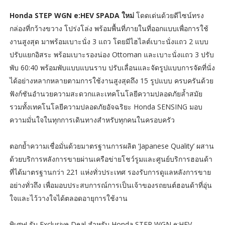
Honda STEP WGN e:HEV SPADA ใหม่
โดดเด่นด้วยดีไซน์ทรง
กล่องที่กว้างขวาง โปร่งโล่ง พร้อมพื้นที่ภายในที่ออกแบบเพื่อการใช้
งานสูงสุด มาพร้อมเบาะนั่ง 3 แถว โดยมีไฮไลต์เบาะนั่งแถว 2 แบบ
ปรับแยกอิสระ พร้อมเบาะรองน่อง Ottoman และเบาะนั่งแถว 3 ปรับ
พับ 60:40 พร้อมพับแบบแบนราบ ปรับเลื่อนและจัดรูปแบบการจัดที่นั่ง
ได้อย่างหลากหลายตามการใช้งานสูงสุดถึง 15 รูปแบบ ครบครันด้วย
ฟังก์ชันอำนวยความสะดวกและเทคโนโลยีความปลอดภัยล้ำสมัย
รวมทั้งเทคโนโลยีความปลอดภัยอัจฉริยะ Honda SENSING มอบ
ความมั่นใจในทุกการเดินทางสำหรับทุกคนในครอบครัว
ตอกย้ำความเชื่อมั่นด้วยมาตรฐานการผลิต ‘Japanese Quality’ ผสาน
ด้วยบริการหลังการขายผ่านเครือข่ายโชว์รูมและศูนย์บริการฮอนด้า
ที่ได้มาตรฐานกว่า 221 แห่งทั่วประเทศ รองรับการดูแลหลังการขาย
อย่างทั่วถึง เพื่อมอบประสบการณ์การเป็นเจ้าของรถยนต์ฮอนด้าที่อุ่น
ใจและไว้วางใจได้ตลอดอายุการใช้งาน
พิเศษ! รับ Exclusive Deal สำหรับ Honda STEP WGN e:HEV