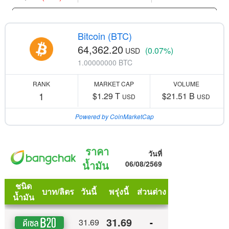
Bitcoin (BTC)
64,362.20
(0.07%)
USD
1.00000000 BTC
RANK
MARKET CAP
VOLUME
1
$1.29 T
$21.51 B
USD
USD
Powered by CoinMarketCap