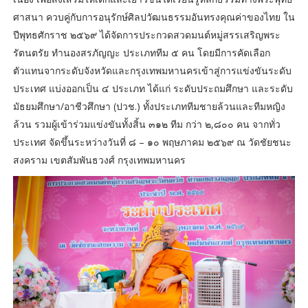
ศาสนา ควบคู่กับการอนุรักษ์ศิลปวัฒนธรรมอันทรงคุณค่าของไทย ใน
ปีพุทธศักราช ๒๕๖๙ ได้จัดการประกวดสวดมนต์หมู่สรรเสริญพระ
รัตนตรัย ทำนองสรภัญญะ ประเภททีม ๕ คน โดยมีการคัดเลือก
ตัวแทนจากระดับจังหวัดและกรุงเทพมหานครเข้าสู่การแข่งขันระดับ
ประเทศ แบ่งออกเป็น ๔ ประเภท ได้แก่ ระดับประถมศึกษา และระดับ
มัธยมศึกษา/อาชีวศึกษา (ปวช.) ทั้งประเภททีมชายล้วนและทีมหญิง
ล้วน รวมผู้เข้าร่วมแข่งขันทั้งสิ้น ๓๑๒ ทีม กว่า ๒,๘๐๐ คน จากทั่ว
ประเทศ จัดขึ้นระหว่างวันที่ ๘ – ๑๐ พฤษภาคม ๒๕๖๙ ณ วัดชัยชนะ
สงคราม เขตสัมพันธวงศ์ กรุงเทพมหานคร