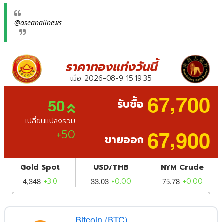
@aseanallnews
Bitcoin (BTC)