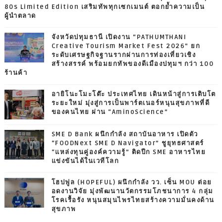
80s Limited Edition เสริมทัพทุกเซกเมนต์ ตอกย้ำความเป็น
ผู้นำตลาด
จังหวัดปทุมธานี เปิดงาน “PATHUMTHANI
Creative Tourism Market Fest 2026” ยก
ระดับเศรษฐกิจฐานรากผ่านการท่องเที่ยวเชิง
สร้างสรรค์ พร้อมยกทัพของดีเมืองปทุมฯ กว่า 100
ร้านค้า
อายิโนะโมะโต๊ะ ประเทศไทย เดินหน้าสู่การเติบโต
ระยะใหม่ มุ่งสู่การเป็นพาร์ตเนอร์หนุนสุขภาพที่ดี
ของคนไทย ผ่าน “AminoScience”
SME D Bank ผนึกกำลัง สถาบันอาหาร เปิดตัว
“FOODNext SME D Navigator” ชูยุทธศาสตร์
“แหล่งทุนคู่องค์ความรู้” ติดปีก SME อาหารไทย
แข่งขันได้ในเวทีโลก
โฮปฟูล (HOPEFUL) ผนึกกำลัง วว. เซ็น MOU ต่อย
อดงานวิจัย มุ่งพัฒนานวัตกรรมโภชนาการ 4 กลุ่ม
โรคเรื้อรัง หนุนสมุนไพรไทยสร้างความมั่นคงด้าน
สุขภาพ