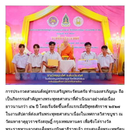
การประกวดสวดมนต์หมู่สรรเสริญพระรัตนตรัย ทำนองสรภัญญะ ถือ
เป็นกิจกรรมสำคัญทางพระพุทธศาสนาที่ดำเนินมาอย่างต่อเนื่อง
ยาวนานกว่า ๔๒ ปี โดยเริ่มจัดขึ้นครั้งแรกเมื่อปีพุทธศักราช ๒๕๒๗
ในงานสัปดาห์ส่งเสริมพระพุทธศาสนาเนื่องในเทศกาลวิสาขบูชา ณ
วัดมหาธาตุยุวราชรังสฤษฎิ์ กรุงเทพมหานคร เพื่อชิงโล่รางวัล
พระราชทานจากสมเด็จพระกนิษฐาธิราชเจ้า กรมสมเด็จพระเทพรัตน