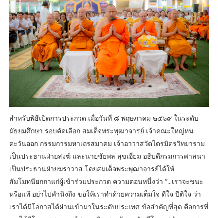
สำหรับพิธีเปิดการประกวด เมื่อวันที่ ๘ พฤษภาคม ๒๕๖๙ ในระดับ
มัธยมศึกษา รอบคัดเลือก สมเด็จพระพุฒาจารย์ เจ้าคณะใหญ่หน
ตะวันออก กรรมการมหาเถรสมาคม เจ้าอาวาสวัดไตรมิตรวิทยาราม
เป็นประธานฝ่ายสงฆ์ และนายชัยพล สุขเอี่ยม อธิบดีกรมการศาสนา
เป็นประธานฝ่ายฆราวาส โดยสมเด็จพระพุฒาจารย์ได้ให้
สัมโมทนียกถาแก่ผู้เข้าร่วมประกวด ความตอนหนึ่งว่า “...เราจะชนะ
หรือแพ้ อย่าไปคำนึงถึง ขอให้เราทำด้วยความเต็มใจ ดีใจ ปีติใจ ว่า
เราได้มีโอกาสได้ผ่านเข้ามาในระดับประเทศ ข้อสำคัญที่สุด คือการที่