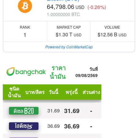
64,798.06
(-0.26%)
USD
1.00000000 BTC
RANK
MARKET CAP
VOLUME
1
$1.30 T
$12.56 B
USD
USD
Powered by CoinMarketCap