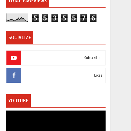
TOTAL PAGEVIEWS
5
5
3
5
5
7
6
SOCIALIZE
Subscribes
Likes
YOUTUBE