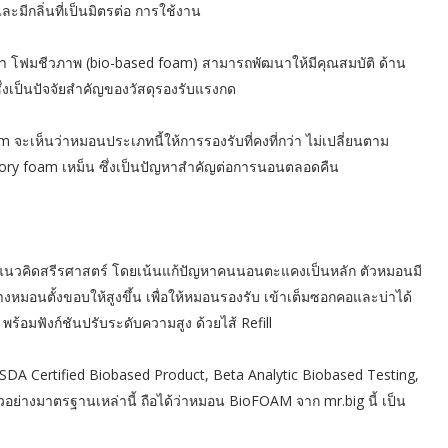
มีกลิ่นที่เป็นมิตรต่อ การใช้งาน
่า โฟมชีวภาพ (bio-based foam) สามารถพัฒนาให้มีคุณสมบัติ ด้าน
ึ่งเป็นปัจจัยสำคัญของวัสดุรองรับแรงกด
จะเห็นว่าหมอนประเภทนี้ให้การรองรับที่คงที่กว่า ไม่เปลี่ยนตาม
mory foam เหม็น ซึ่งเป็นปัญหาสำคัญต่อการนอนตลอดคืน
นวคิดสรีรศาสตร์ โดยเน้นแก้ปัญหาคนนอนตะแคงเป็นหลัก ตัวหมอนมี
างหมอนตั้งขอบให้สูงขึ้น เพื่อให้หมอนรองรับ เข้าเต็มซอกคอและบ่าได้
พร้อมฟังก์ชันปรับระดับความสูง ด้วยไส้ Refill
SDA Certified Biobased Product, Beta Analytic Biobased Testing,
วอย่างมาตรฐานเหล่านี้ ถือได้ว่าหมอน BioFOAM จาก mr.big นี้ เป็น