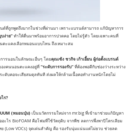
ด์ที่ถูกพูดถึงมากในช่วงที่ผ่านมา เพราะแบรนด์สามารถ แก้ปัญหาการ
ุบง่าย”
ทำให้ตื่นมาพร้อมอาการปวดคอ โดยไม่รู้ตัว โดยเฉพาะคนที่
อนตะแคงเลือกหมอนแบบไหน ถึงเหมาะสม
าการนอนในลักษณะอื่นๆ โดย
คุณเซ้ง ชวกิจ เก้าเอี้ยน ผู้ก่อตั้งแบรนด์
้ของคนนอนตะแคงอยู่ที่
“ระดับการรองรับ”
ที่ต้องพอดีกับช่องว่างระหว่าง
ะดับคอจะเสียสมดุลทันที ส่งผลให้กล้ามเนื้อคอทำงานหนักโดยไม่
งไร?
BUUM (หมอนบุ๋ม)
เป็นนวัตกรรมใหม่จาก mr.big ที่เข้ามาช่วยแก้ปัญหา
คืออะไร BioFOAM คือโฟมที่ใช้วัตถุดิบ จากพืช ลดการพึ่งพาปิโตรเลียม
Low VOCs) จุดเด่นสำคัญ คือ รองรับนุ่มแน่นแต่ไม่ยวบ ช่วยลด