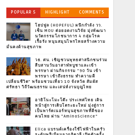
POPULAR 5
HIGHLIGHT
COMMENTS
โฮปฟูล (HOPEFUL) ผนึกกำลัง วว.
เซ็น MOU ต่อยอดงานวิจัย มุ่งพัฒนา
นวัตกรรมโภชนาการ 4 กลุ่มโรค
เรื้อรัง หนุนสมุนไพรไทยสร้างความ
มั่นคงด้านสุขภาพ
วธ. ศน. เชิญชวนพุทธศาสนิกชนร่วม
สืบสานวันอาสาฬหบูชาและเข้า
พรรษา ผ่านกิจกรรม “90 วัน เข้า
พรรษา เข้าถึงธรรม ทำความดี
เปลี่ยนชีวิต” พร้อมชวนเที่ยว 10 จังหวัด สัมผัส
ศรัทธา วิถีวัฒนธรรม และเสน่ห์งานบุญไทย
อายิโนะโมะโต๊ะ ประเทศไทย เดิน
หน้าสู่การเติบโตระยะใหม่ มุ่งสู่การ
เป็นพาร์ตเนอร์หนุนสุขภาพที่ดีของ
คนไทย ผ่าน “AminoScience”
Elica แบรนด์เครื่องใช้ไฟฟ้าในครัว
ระดับพรีเมียมจากอิตาลี เปิดตัวครั้ง