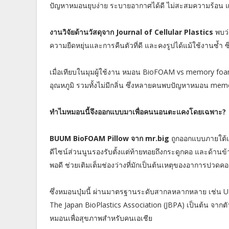
ปัญหาหมอนยุบง่าย ระบายอากาศได้ดี ไม่สะสมความร้อน และ
งานวิจัยด้านวัสดุจาก Journal of Cellular Plastics
พบว
ความยืดหยุ่นและการคืนตัวที่ดี และคงรูปได้แม้ใช้งานซ้ำ ซ
เมื่อเทียบในมุมผู้ใช้งาน หมอน BioFOAM vs memory foam 
อุณหภูมิ รวมทั้งไม่มีกลิ่น ซึ่งหลายคนพบปัญหาหมอน me
ทำไมหมอนนี้จึงออกแบบมาเพื่อคนนอนตะแคงโดยเฉพาะ?
BUUM BioFOAM Pillow จาก mr.big
ถูกออกแบบภายใต้แ
ดีไซน์ส่วนนูนรองรับตั้งแต่ท้ายทอยถึงกระดูกคอ และด้านข้
พอดี ช่วยเติมเต็มช่องว่างที่มักเป็นต้นเหตุของอาการปวดคอ 
ซึ่งหมอนบุ๋มนี้ ผ่านมาตรฐานระดับสากลหลากหลาย เช่น U
The Japan BioPlastics Association (JBPA) เป็นต้น จากตั
หมอนเพื่อสุขภาพสำหรับคนเอเชีย