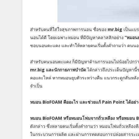
สำหรับคนที่ใส่ใจสุขภาพการนอน ชื่อของ
mr.big
เป็นแบรน
นอนได้ดี โดยเฉพาะหมอน ที่มีปัญหาคลาสสิกอย่าง
“หมอนย
ชอบนอนตะแคง และทำให้หลายคนเริ่มตั้งคำถามว่า คนน
สำหรับคนนอนตะแคง ก็มีปัญหาด้านการนอนไม่น้อยไปกว่
mr.big และนักกายภาพบำบัด
ได้กล่าวถึงประเด็นปัญหานี
คอและไหล่ หากหมอนยุบตัวระหว่างคืน แนวกระดูกสันหลังร
จำเป็น
หมอน BioFOAM คืออะไร และช่วยแก้ Pain Point ได้อย่า
หมอน BioFOAM หรือหมอนโฟมจากถั่วเหลือง หรือหมอน 
ดังกล่าว ซึ่งหลายคนเริ่มตั้งคำถามว่า หมอนโฟมถั่วเหลือง
ในกระบวนการผลิต และผ่านการทดสอบการปล่อยสารระเหย (