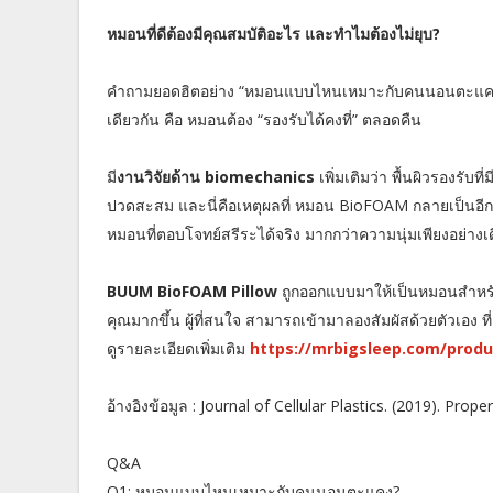
หมอนที่ดีต้องมีคุณสมบัติอะไร และทำไมต้องไม่ยุบ?
คำถามยอดฮิตอย่าง “หมอนแบบไหนเหมาะกับคนนอนตะแคง” หร
เดียวกัน คือ หมอนต้อง “รองรับได้คงที่” ตลอดคืน
มี
งานวิจัยด้าน biomechanics
เพิ่มเติมว่า พื้นผิวรองรับ
ปวดสะสม และนี่คือเหตุผลที่ หมอน BioFOAM กลายเป็นอีก
หมอนที่ตอบโจทย์สรีระได้จริง มากกว่าความนุ่มเพียงอย่า
BUUM BioFOAM Pillow
ถูกออกแบบมาให้เป็นหมอนสำหรับ
คุณมากขึ้น ผู้ที่สนใจ สามารถเข้ามาลองสัมผัสด้วยตัวเอง ที่
ดูรายละเอียดเพิ่มเติม
https://mrbigsleep.com/produ
อ้างอิงข้อมูล : Journal of Cellular Plastics. (2019). P
Q&A
Q1: หมอนแบบไหนเหมาะกับคนนอนตะแคง?