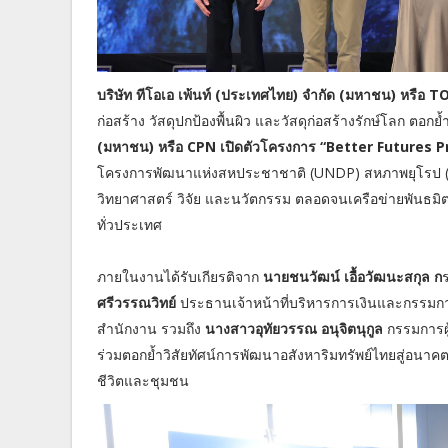
บริษัท ทีโอเอ เพ้นท์ (ประเทศไทย) จำกัด (มหาชน) หรือ 
ก่อสร้าง วัสดุปกป้องพื้นผิว และวัสดุก่อสร้างรักษ์โลก ตอกย้
(มหาชน) หรือ CPN เปิดตัวโครงการ “Better Futures Proj
โครงการพัฒนาแห่งสหประชาชาติ (UNDP) สหภาพยุโรป (
วิทยาศาสตร์ วิจัย และนวัตกรรม ตลอดจนเครือข่ายพันธมิตร
ทั่วประเทศ
ภายในงานได้รับเกียรติจาก
นายชนวัฒน์ เอื้อวัฒนะสกุล ก
ศรีวรรณวิทย์
ประธานเจ้าหน้าที่บริหารการเงินและกรรมการ
สำนักงาน รวมถึง
นางสาวอุทัยวรรณ อนุจิตนุกูล
กรรมการผู
ร่วมตอกย้ำวิสัยทัศน์การพัฒนาอสังหาริมทรัพย์ไทยสู่อนาคตท
ชีวิตและชุมชน