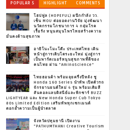
POPULAR 5
HIGHLIGHT
COMMENTS
โฮปฟูล (HOPEFUL) ผนึกกำลัง วว.
เซ็น MOU ต่อยอดงานวิจัย มุ่งพัฒนา
นวัตกรรมโภชนาการ 4 กลุ่มโรค
เรื้อรัง หนุนสมุนไพรไทยสร้างความ
มั่นคงด้านสุขภาพ
อายิโนะโมะโต๊ะ ประเทศไทย เดิน
หน้าสู่การเติบโตระยะใหม่ มุ่งสู่การ
เป็นพาร์ตเนอร์หนุนสุขภาพที่ดีของ
คนไทย ผ่าน “AminoScience”
ไทยฮอนด้า พร้อมลุยครึ่งปีหลัง ชู
Honda 160 Series นำทัพ เปิดตัวรถ
จักรยานยนต์ใหม่ 4 รุ่น พร้อมเติมสี
สันคอลแลบดิสนีย์และพิกซาร์ BUZZ
LIGHTYEAR และ New Honda Super Cub Tokyo
80s Limited Edition เสริมทัพทุกเซกเมนต์
ตอกย้ำความเป็นผู้นำตลาด
จังหวัดปทุมธานี เปิดงาน
“PATHUMTHANI Creative Tourism