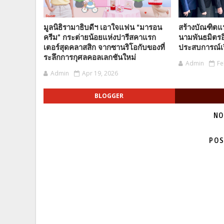
มูลนิธิรามาธิบดีฯ เอาใจแฟน “มารอน
สร้างบัณฑิตแ
ครีม” กระต่ายน้อยแห่งปารีสคาแรก
นามพันธมิตรอิ
เตอร์สุดคลาสสิก จากซานริโอกับของที่
ประสบการณ์เร
ระลึกการกุศลคอลเลกชันใหม่
Admin
Fe
Admin
Apr 19, 2026
BLOGGER
NO
POS