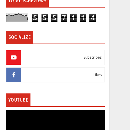
TOTAL PAGEVIEWS
5
5
5
7
1
1
4
SOCIALIZE
Subscribes
Likes
YOUTUBE