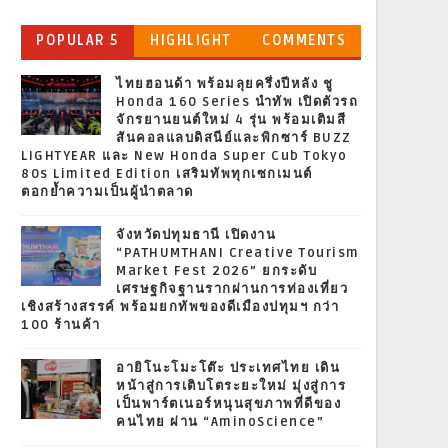
POPULAR 5
HIGHLIGHT
COMMENTS
ไทยฮอนด้า พร้อมลุยครึ่งปีหลัง ชู
Honda 160 Series นำทัพ เปิดตัวรถ
จักรยานยนต์ใหม่ 4 รุ่น พร้อมเติมสี
สันคอลแลบดิสนีย์และพิกซาร์ BUZZ
LIGHTYEAR และ New Honda Super Cub Tokyo
80s Limited Edition เสริมทัพทุกเซกเมนต์
ตอกย้ำความเป็นผู้นำตลาด
จังหวัดปทุมธานี เปิดงาน
“PATHUMTHANI Creative Tourism
Market Fest 2026” ยกระดับ
เศรษฐกิจฐานรากผ่านการท่องเที่ยว
เชิงสร้างสรรค์ พร้อมยกทัพของดีเมืองปทุมฯ กว่า
100 ร้านค้า
อายิโนะโมะโต๊ะ ประเทศไทย เดิน
หน้าสู่การเติบโตระยะใหม่ มุ่งสู่การ
เป็นพาร์ตเนอร์หนุนสุขภาพที่ดีของ
คนไทย ผ่าน “AminoScience”