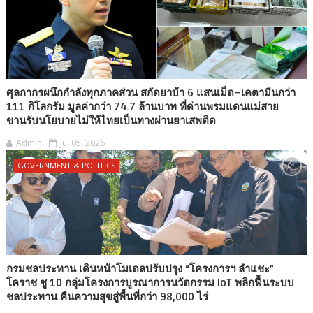
ศุลกากรผนึกกำลังทุกภาคส่วน สกัดยาบ้า 6 แสนเม็ด–เคตามีนกว่า
111 กิโลกรัม มูลค่ากว่า 74.7 ล้านบาท ที่ด่านพรมแดนแม่สาย
ขานรับนโยบายไม่ให้ไทยเป็นทางผ่านยาเสพติด
Admin
Jul 05, 2026
GOVERNMENT & POLITICS
กรมชลประทาน เดินหน้าโมเดลปรับปรุง “โครงการฯ ลำแชะ”
โคราช ชู 10 กลุ่มโครงการบูรณาการนวัตกรรม IoT พลิกฟื้นระบบ
ชลประทาน คืนความสุขสู่พื้นที่กว่า 98,000 ไร่