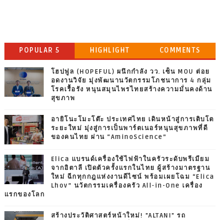
POPULAR 5
HIGHLIGHT
COMMENTS
โฮปฟูล (HOPEFUL) ผนึกกำลัง วว. เซ็น MOU ต่อย
อดงานวิจัย มุ่งพัฒนานวัตกรรมโภชนาการ 4 กลุ่ม
โรคเรื้อรัง หนุนสมุนไพรไทยสร้างความมั่นคงด้าน
สุขภาพ
อายิโนะโมะโต๊ะ ประเทศไทย เดินหน้าสู่การเติบโต
ระยะใหม่ มุ่งสู่การเป็นพาร์ตเนอร์หนุนสุขภาพที่ดี
ของคนไทย ผ่าน “AminoScience”
Elica แบรนด์เครื่องใช้ไฟฟ้าในครัวระดับพรีเมียม
จากอิตาลี เปิดตัวครั้งแรกในไทย ผู้สร้างมาตรฐาน
ใหม่ ฉีกทุกกฎแห่งงานดีไซน์ พร้อมเผยโฉม “Elica
Lhov” นวัตกรรมเครื่องครัว All-in-One เครื่อง
แรกของโลก
สร้างประวัติศาสตร์หน้าใหม่! "ALTANI" รถ