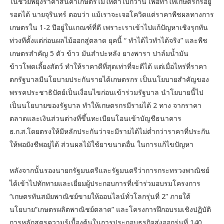
ในช่วยพยุงราคาสินค้าเกษตรไม่ให้ต่ำไปกว่านี้ เพื่อทำให้เกษตรกรอยู่
รอดได้ นายจุรินทร์ ตอบว่า แม้เราจะเจอโควิดแต่ราคาพืชผลทางการ
เกษตรใน 1-2 ปีอยู่ในเกณฑ์ที่ดี เพราะเราเข้าไปแก้ปัญหาเชิงรุกทัน
ท่วงทีตั้งแต่ก่อนผลไม้ออกสู่ตลาด ยุคนี้ “ ทำได้ไวทำได้จริง” และพืช
เกษตรสำคัญ 5 ตัว ข้าว มันสำปะหลัง ยางพารา ปาล์มน้ำมัน
ข้าวโพดเลี้ยงสัตว์ ทำให้ราคาดีที่สุดเท่าที่จะดีได้ แต่เมื่อไหร่ที่ราคา
ตกรัฐบาลมีนโยบายประกันรายได้เกษตรกร เป็นนโยบายสำคัญของ
พรรคประชาธิปัตย์เป็นเงื่อนไขก่อนเข้าร่วมรัฐบาล นำโยบายนี้ไป
เป็นนโยบายของรัฐบาล ทำให้เกษตรกรมีรายได้ 2 ทาง จากราคา
ตลาดและเงินส่วนต่างที่ขึ้นทะเบียนโอนเข้าบัญชีธนาคาร
ธ.ก.ส.โดยตรงให้มีหลักประกันว่าจะมีรายได้ไม่ต่ำกว่าราคาที่ประกัน
ให้พอยังชีพอยู่ได้ ส่วนผลไม้ใช้ยาขนาดอื่น ในการแก้ไขปัญหา
หลังจากนั้นรองนายกรัฐมนตรีและรัฐมนตรีว่าการกระทรวงพาณิชย์
ได้เข้าไปทักทายและเยี่ยมผู้ประกอบการที่เข้าร่วมอบรมโครงการ
“เกษตรทันสมัยพาณิชย์ขายให้ออนไลน์ทั่วโลกรุ่นที่ 2” ภายใต้
นโยบาย”เกษตรผลิตพาณิชย์ตลาด” และโครงการฝึกอบรมเชิงปฏิบัติ
การหลักสูตรความรู้เบื้องต้นในการประกอบธุรกิจส่งออกรุ่นที่ 140