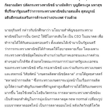
กัลยาณมิตร ปลัดกระทรวงพาณิชย์ นางมัลลิกา บุญมีตระกูล มหาสุข
ที่ปรึกษารัฐมนตรีว่าการกระทรวงพาณิชย์นายสมเด็จ สุสมบูรณ์
อธิบดีกรมส่งเสริมการค้าระหว่างประเทศ ร่วมด้วย
นายจุรินทร์ กล่าวกับนักศึกษาว่า นโยบายสำคัญของกระทรวง
พาณิชย์ในการปั้น GenZ ให้มีโอกาสเติบโต เป็น CEO ในอนาคต เพื่อ
ทำรายได้ให้กับตนเองครอบครัว ตั้งแต่ตนได้เข้ามาเป็นรัฐมนตรี
ว่าการกระทรวงพาณิชย์ได้กำหนดให้โยบายหลายเรื่อง โดยเฉพาะ
กระทรวงพาณิชย์ยุคใหม่จะทำงานร่วมกับภาคเอกชนและภาคส่วน
ต่างๆอย่างใกล้ชิด ด้วยกลไกคณะกรรมการร่วมภาครัฐและเอกชน
ของกระทรวงพาณิชย์ หรือ กรอ.พาณิชย์ และร่วมกับกระทรวงเกษตร
และสหกรณ์ วิสัยทัศน์ “เกษตรผลิตพาณิชย์ตลาด” ภายใต้ยุทธศาสตร์
“ตลาดนำการผลิต “ ซึ่งกระทรวงเกษตรฯจะมุ่งหน้าในเรื่องการผลิต
มุ่งให้ความสำคัญกับเกษตรที่ทำมูลค่าสูงเพื่อทำรายได้ให้กับเกษตรกร
มากขึ้น โดยใช้เทคโนโลยีนวัตกรรม การตลาดกระทรวงพาณิชย์จะ
เป็นหัวหอกสำคัญในการมุ่งเน้นการตลาดยุค new normal เปลี่ยนรูป
แบบจากตลาดออฟไลน์ เป็นการตลาดออนไลน์ หลังเกิดวิกฤติโควิด