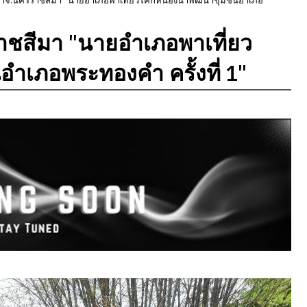
รราชสีมา "นายอำเภอพาเที่ยว
เภอพระทองคำ ครั้งที่ 1"