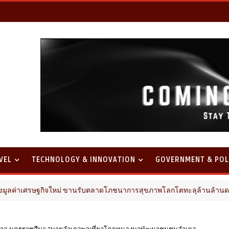
VEL
TECHNOLOGY & INNOVATION
GOVERNMENT & POL
ศรษฐกิจใหม่ ขานรับตลาดโภชนาการสุขภาพโลกโตทะลุล้านล้านดอลลาร์
องคำ​จ.นครราชสีมา "นายอำเภอพาเที่ยวโคกหนองนาพัฒนาชุมชนอำเภอ