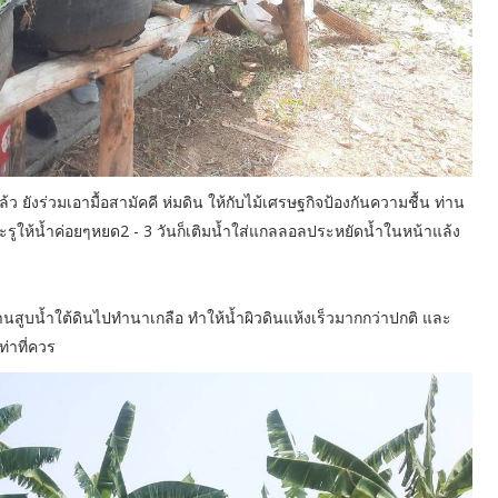
 ยังร่วมเอามื้อสามัคคี ห่มดิน ให้กับไม้เศรษฐกิจป้องกันความชื้น ท่าน
ให้น้ำค่อยๆหยด2 - 3 วันก็เติมน้ำใส่แกลลอลประหยัดน้ำในหน้าแล้ง
งงานสูบน้ำใต้ดินไปทำนาเกลือ ทำให้น้ำผิวดินแห้งเร็วมากกว่าปกติ และ
เท่าที่ควร