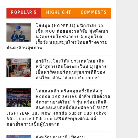
POPULAR 5
HIGHLIGHT
COMMENTS
โฮปฟูล (HOPEFUL) ผนึกกำลัง วว.
เซ็น MOU ต่อยอดงานวิจัย มุ่งพัฒนา
นวัตกรรมโภชนาการ 4 กลุ่มโรค
เรื้อรัง หนุนสมุนไพรไทยสร้างความ
มั่นคงด้านสุขภาพ
อายิโนะโมะโต๊ะ ประเทศไทย เดิน
หน้าสู่การเติบโตระยะใหม่ มุ่งสู่การ
เป็นพาร์ตเนอร์หนุนสุขภาพที่ดีของ
คนไทย ผ่าน “AminoScience”
ไทยฮอนด้า พร้อมลุยครึ่งปีหลัง ชู
Honda 160 Series นำทัพ เปิดตัวรถ
จักรยานยนต์ใหม่ 4 รุ่น พร้อมเติมสี
สันคอลแลบดิสนีย์และพิกซาร์ BUZZ
LIGHTYEAR และ New Honda Super Cub Tokyo
80s Limited Edition เสริมทัพทุกเซกเมนต์
ตอกย้ำความเป็นผู้นำตลาด
จังหวัดปทุมธานี เปิดงาน