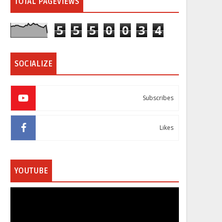
TOTAL PAGEVIEWS
5
5
5
0
0
3
4
SOCIALIZE
Subscribes
Likes
YOUTUBE