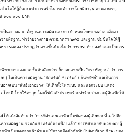
น ทำร้ายร่างกาย ฯ ตามมาตรา ๒๙๕ ซึ่งมีระวางโทษจำคุกไม่เกิน ๒ ปี
่มขืนใจให้ผู้อื่นกระทำการหรือไม่กระทำการโดยมีอาวุธ ตามมาตรา,
เกิน ๑๐๐,๐๐๐ บาท
ลยเป็นอย่างมาก ทั้งฐานความผิด และการกำหนดโทษของศาล เมื่อมา
วามผิดฐาน ทำร้ายร่างกาย ตามมาตรา ๒๙๕ และฐาน ข่มขืนใจให้ผู้
๙ วรรคสอง ปรากฏว่า ศาลชั้นต้นเห็นว่า การกระทำของจำเลยเป็นการ
นคำพิพากษาของศาลชั้นต้นดังกล่าว ก็อาจกลายเป็น “บรรทัดฐาน” ว่า การ
อช็อป) ไม่เป็นความผิดฐาน “ลักทรัพย์ ชิงทรัพย์ ปล้นทรัพย์” แต่เป็นการ
อาจเป็น “ลัทธิเอาอย่าง” ให้เด็กทั้งในระบบ และนอกระบบ แสดง
 โดยมี โดยใช้อาวุธ โดยใช้กำลังประทุษร้ายทำร้ายร่างกายผู้อื่นเพื่อให้
ณ์โต้แย้งคัดค้านว่า “การที่จำเลยเอาหัวเข็มขัดของผู้เสียหายที่ ๑ ไปถือ
วามผิดฐาน ร่วมกันชิงทรัพย์ตามฟ้องแล้ว” การที่จำเลยกับพวก ต่อยผู้
อให้ถอดหัวเข็มขัดออกแล้วจำเลยใช้อาวุธมีดหัวตัดฟันไปยังบริเวณศีรษะของ