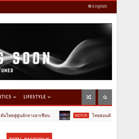
🌐 English
ITICS
LIFESTYLE
ศูนย์กลางอาเซียน
ไทยฮอนด้า พร้อมลุยครึ่งปีหลัง ชู
MOTOR