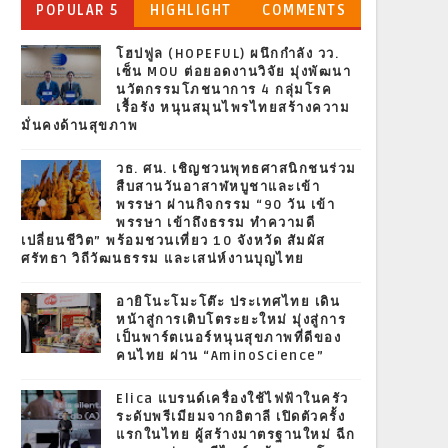
POPULAR 5
HIGHLIGHT
COMMENTS
โฮปฟูล (HOPEFUL) ผนึกกำลัง วว.
เซ็น MOU ต่อยอดงานวิจัย มุ่งพัฒนา
นวัตกรรมโภชนาการ 4 กลุ่มโรค
เรื้อรัง หนุนสมุนไพรไทยสร้างความ
มั่นคงด้านสุขภาพ
วธ. ศน. เชิญชวนพุทธศาสนิกชนร่วม
สืบสานวันอาสาฬหบูชาและเข้า
พรรษา ผ่านกิจกรรม “90 วัน เข้า
พรรษา เข้าถึงธรรม ทำความดี
เปลี่ยนชีวิต” พร้อมชวนเที่ยว 10 จังหวัด สัมผัส
ศรัทธา วิถีวัฒนธรรม และเสน่ห์งานบุญไทย
อายิโนะโมะโต๊ะ ประเทศไทย เดิน
หน้าสู่การเติบโตระยะใหม่ มุ่งสู่การ
เป็นพาร์ตเนอร์หนุนสุขภาพที่ดีของ
คนไทย ผ่าน “AminoScience”
Elica แบรนด์เครื่องใช้ไฟฟ้าในครัว
ระดับพรีเมียมจากอิตาลี เปิดตัวครั้ง
แรกในไทย ผู้สร้างมาตรฐานใหม่ ฉีก