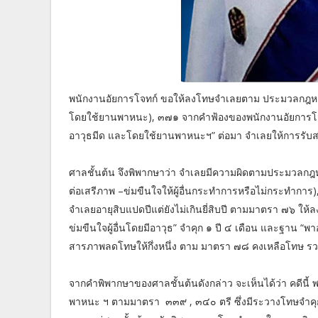
พนักงานอัยการโจทก์ ขอให้ลงโทษจำเลยตาม ประมวลกฎหมาย
โดยใช้ยานพาหนะ), ๓๗๑ จากคำฟ้องของพนักงานอัยการโจทก์ดั
อาวุธมีด และโดยใช้ยานพาหนะฯ” ต่อมา จำเลยให้การรั
ศาลชั้นต้น จึงพิพากษาว่า จำเลยมีความผิดตามประมวลก
ต่อเสรีภาพ –ข่มขืนใจให้ผู้อื่นกระทำการหรือไม่กระทำ
จำเลยอายุสิบแปดปีแต่ยังไม่เกินยี่สิบปี ตามมาตรา ๗๖ ให้ล
ข่มขืนใจผู้อื่นโดยมีอาวุธ” จำคุก ๑ ปี ๔ เดือน และฐาน 
สารภาพลดโทษให้กึ่งหนึ่ง ตาม มาตรา ๗๘ คงเหลือโทษ ร
จากคำพิพากษาของศาลชั้นต้นดังกล่าว จะเห็นได้ว่า คดีนี
พาหนะ ฯ ตามมาตรา ๓๓๙ , ๓๔๐ ตรี ซึ่งมีระวางโทษจำคุก ต