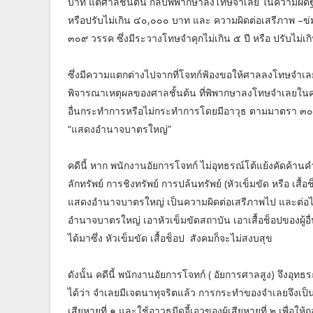
บาท แต่ศาลชั้นต้น กลับพิพากษาลงโทษจำเลย ในความผิดฐา
หรือปรับไม่เกิน ๔๐,๐๐๐ บาท และ ความผิดต่อเสรีภาพ –ข
๓๐๙ วรรค ซึ่งมีระวางโทษจำคุกไม่เกิน ๕ ปี หรือ ปรับไม่
ซึ่งมีความแตกต่างไปจากที่โจทก์ฟ้องขอให้ศาลลงโทษจำเ
พิจารณาเหตุผลของศาลชั้นต้น ที่พิพากษาลงโทษจำเลยในค
อื่นกระทำการหรือไม่กระทำการโดยมีอาวุธ ตามมาตรา ๓๐
“แสดงอำนาจบาตรใหญ่”
คดีนี้ หาก พนักงานอัยการโจทก์ ไม่อุทธรณ์โต้แย้งคัดค้า
ลักทรัพย์ การชิงทรัพย์ การปล้นทรัพย์ (หัวเข็มขัด หรือ เสื้
แสดงอำนาจบาตรใหญ่ เป็นความผิดต่อเสรีภาพไป และต่อไป
อำนาจบาตรใหญ่ เอาหัวเข็มขัดสถาบัน เอาเสื้อช็อปของผู้อื่น
ได้มาซึ่ง หัวเข็มขัด เสื้อช็อป สังคมก็จะไม่สงบสุข
ดังนั้น คดีนี้ พนักงานอัยการโจทก์ ( อัยการศาลสูง) จึงอุทธร
ได้ว่า จำเลยมีเจตนาทุจริตแล้ว การกระทำของจำเลยจึงเป็นค
เสียหายที่ ๑ และใช้อาวุธมีดจี้เอวของผู้เสียหายที่ ๒ เพื่