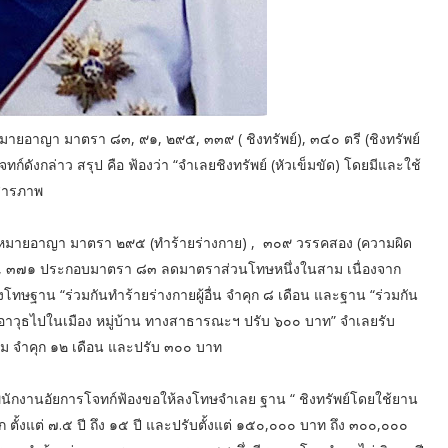
อาญา มาตรา ๘๓, ๙๑, ๒๙๕, ๓๓๙ ( ชิงทรัพย์), ๓๔๐ ตรี (ชิงทรัพย์
งกล่าว สรุป คือ ฟ้องว่า “จำเลยชิงทรัพย์ (หัวเข็มขัด) โดยมีและใช้
บสารภาพ
ฎหมายอาญา มาตรา ๒๙๕ (ทำร้ายร่างกาย) , ๓๐๙ วรรคสอง (ความผิด
การ), ๓๗๑ ประกอบมาตรา ๘๓ ลดมาตราส่วนโทษหนึ่งในสาม เนื่องจาก
งโทษฐาน “ร่วมกันทำร้ายร่างกายผู้อื่น จำคุก ๘ เดือน และฐาน “ร่วมกัน
“พาอาวุธไปในเมือง หมู่บ้าน ทางสาธารณะฯ ปรับ ๖๐๐ บาท” จำเลยรับ
วม จำคุก ๑๒ เดือน และปรับ ๓๐๐ บาท
้ พนักงานอัยการโจทก์ฟ้องขอให้ลงโทษจำเลย ฐาน “ ชิงทรัพย์โดยใช้ยาน
ั้งแต่ ๗.๕ ปี ถึง ๑๕ ปี และปรับตั้งแต่ ๑๕๐,๐๐๐ บาท ถึง ๓๐๐,๐๐๐