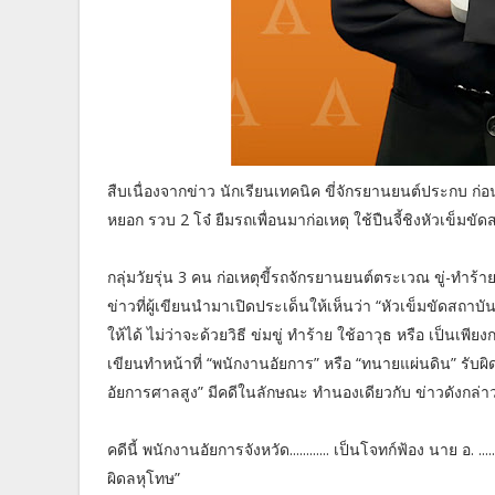
สืบเนื่องจากข่าว นักเรียนเทคนิค ขี่จักรยานยนต์ประกบ ก่
หยอก รวบ 2 โจ๋ ยืมรถเพื่อนมาก่อเหตุ ใช้ปืนจี้ชิงหัวเข็มขัด
กลุ่มวัยรุ่น 3 คน ก่อเหตุขี้รถจักรยานยนต์ตระเวณ ขู่-ทำร้าย
ข่าวที่ผู้เขียนนำมาเปิดประเด็นให้เห็นว่า “หัวเข็มขัดสถา
ให้ได้ ไม่ว่าจะด้วยวิธี ข่มขู่ ทำร้าย ใช้อาวุธ หรือ เป็นเพี
เขียนทำหน้าที่ “พนักงานอัยการ” หรือ “ทนายแผ่นดิน” รับผ
อัยการศาลสูง” มีคดีในลักษณะ ทำนองเดียวกับ ข่าวดังกล่า
คดีนี้ พนักงานอัยการจังหวัด............ เป็นโจทก์ฟ้อง นาย อ
ผิดลหุโทษ”