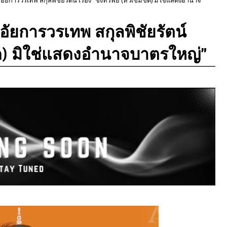
การวรเทพ สกุลพิชัยรัตน์
็มขัด) มิใช่แสดงอำนาจบาตรใหญ่”