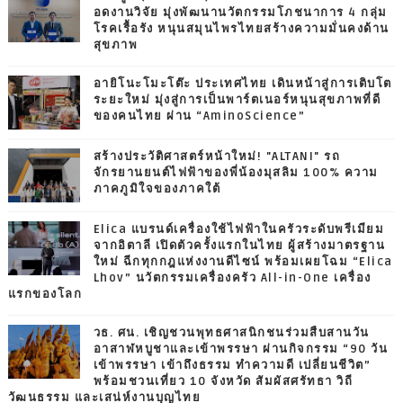
อดงานวิจัย มุ่งพัฒนานวัตกรรมโภชนาการ 4 กลุ่ม
โรคเรื้อรัง หนุนสมุนไพรไทยสร้างความมั่นคงด้าน
สุขภาพ
อายิโนะโมะโต๊ะ ประเทศไทย เดินหน้าสู่การเติบโต
ระยะใหม่ มุ่งสู่การเป็นพาร์ตเนอร์หนุนสุขภาพที่ดี
ของคนไทย ผ่าน “AminoScience”
สร้างประวัติศาสตร์หน้าใหม่! "ALTANI" รถ
จักรยานยนต์ไฟฟ้าของพี่น้องมุสลิม 100% ความ
ภาคภูมิใจของภาคใต้
Elica แบรนด์เครื่องใช้ไฟฟ้าในครัวระดับพรีเมียม
จากอิตาลี เปิดตัวครั้งแรกในไทย ผู้สร้างมาตรฐาน
ใหม่ ฉีกทุกกฎแห่งงานดีไซน์ พร้อมเผยโฉม “Elica
Lhov” นวัตกรรมเครื่องครัว All-in-One เครื่อง
แรกของโลก
วธ. ศน. เชิญชวนพุทธศาสนิกชนร่วมสืบสานวัน
อาสาฬหบูชาและเข้าพรรษา ผ่านกิจกรรม “90 วัน
เข้าพรรษา เข้าถึงธรรม ทำความดี เปลี่ยนชีวิต”
พร้อมชวนเที่ยว 10 จังหวัด สัมผัสศรัทธา วิถี
วัฒนธรรม และเสน่ห์งานบุญไทย