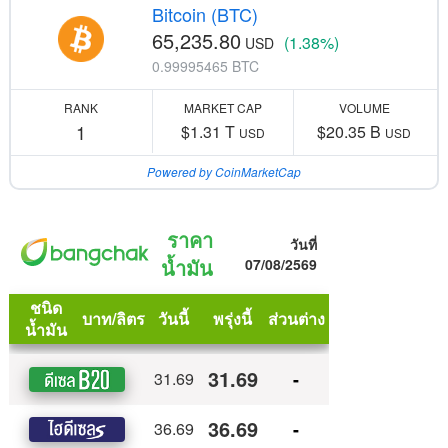
Bitcoin (BTC)
65,235.80
(1.38%)
USD
0.99995465 BTC
RANK
MARKET CAP
VOLUME
1
$1.31 T
$20.35 B
USD
USD
Powered by CoinMarketCap