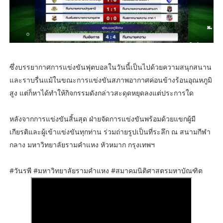
ซึ่งบรรยากาศการแข่งขันฟุตบอลในวันนี้เป็นไปด้วยความสนุกสนาน
และราบรื่นแม้ในขณะการแข่งขันสภาพอากาศค่อนข้างร้อนอุณหภูมิ
สูง แต่ก็หาได้ทำให้กิจกรรมดังกล่าวสะดุดหยุดลงแต่ประการใด
หลังจากการแข่งขันสิ้นสุด ฝ่ายจัดการแข่งขันพร้อมด้วยแขกผู้มี
เกียรติและผู้เข้าแข่งขันทุกท่าน ร่วมถ่ายรูปเป็นที่ระลึก ณ สนามกีฬา
กลาง มหาวิทยาลัยรามคำแหง หัวหมาก กรุงเทพฯ
#วันรพี #มหาวิทยาลัยรามคำแหง #สมาคมนิติศาสตรมหาบัณฑิต