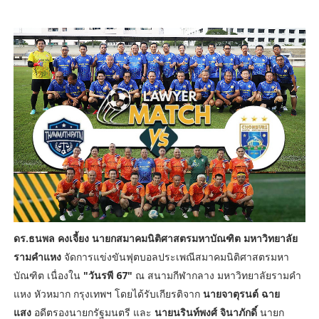
ดร.ธนพล คงเจี้ยง นายกสมาคมนิติศาสตรมหาบัณฑิต มหาวิทยาลัย
รามคำแหง
จัดการแข่งขันฟุตบอลประเพณีสมาคมนิติศาสตรมหา
บัณฑิต เนื่องใน
"วันรพี 67"
ณ สนามกีฬากลาง มหาวิทยาลัยรามคํา
แหง หัวหมาก กรุงเทพฯ โดยได้รับเกียรติจาก
นายจาตุรนต์ ฉาย
แสง
อดีตรองนายกรัฐมนตรี และ
นายนรินท์พงศ์ จินาภักดิ์
นายก