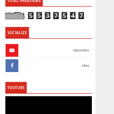
TOTAL PAGEVIEWS
5
5
3
7
5
4
7
SOCIALIZE
Subscribes
Likes
YOUTUBE