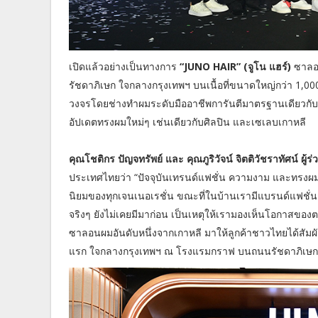
เปิดแล้วอย่างเป็นทางการ
“JUNO HAIR” (จูโน แฮร์)
ซาลอน
รัชดาภิเษก ใจกลางกรุงเทพฯ บนเนื้อที่ขนาดใหญ่กว่า 1
วงจรโดยช่างทำผมระดับมืออาชีพการันตีมาตรฐานเดียวกับที
อัปเดตทรงผมใหม่ๆ เช่นเดียวกับศิลปิน และเซเลบเกาหลี
คุณโชติกร ปัญจทรัพย์ และ คุณภูริวัจน์ จิตติวัชราทัศน์ ผู้ร่
ประเทศไทยว่า “ปัจจุบันเทรนด์แฟชั่น ความงาม และทรงผมสไตล
นิยมของทุกเจนเนอเรชั่น ขณะที่ในบ้านเรามีแบรนด์แฟชั
จริงๆ ยังไม่เคยมีมาก่อน เป็นเหตุให้เรามองเห็นโอกาสของต
ซาลอนผมอันดับหนึ่งจากเกาหลี มาให้ลูกค้าชาวไทยได้สัม
แรก ใจกลางกรุงเทพฯ ณ โรงแรมกราฟ บนถนนรัชดาภิเษก