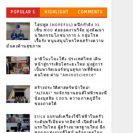
POPULAR 5
HIGHLIGHT
COMMENTS
โฮปฟูล (HOPEFUL) ผนึกกำลัง วว.
เซ็น MOU ต่อยอดงานวิจัย มุ่งพัฒนา
นวัตกรรมโภชนาการ 4 กลุ่มโรค
เรื้อรัง หนุนสมุนไพรไทยสร้างความ
มั่นคงด้านสุขภาพ
อายิโนะโมะโต๊ะ ประเทศไทย เดิน
หน้าสู่การเติบโตระยะใหม่ มุ่งสู่การ
เป็นพาร์ตเนอร์หนุนสุขภาพที่ดีของ
คนไทย ผ่าน “AminoScience”
สร้างประวัติศาสตร์หน้าใหม่!
"ALTANI" รถจักรยานยนต์ไฟฟ้าของพี่
น้องมุสลิม 100% ความภาคภูมิใจ
ของภาคใต้
Elica แบรนด์เครื่องใช้ไฟฟ้าในครัว
ระดับพรีเมียมจากอิตาลี เปิดตัวครั้ง
แรกในไทย ผู้สร้างมาตรฐานใหม่ ฉีก
ทุกกฎแห่งงานดีไซน์ พร้อมเผยโฉม