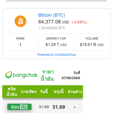
Bitcoin (BTC)
64,377.08
(-0.69%)
USD
1.00009286 BTC
RANK
MARKET CAP
VOLUME
1
$1.29 T
$19.61 B
USD
USD
Powered by CoinMarketCap