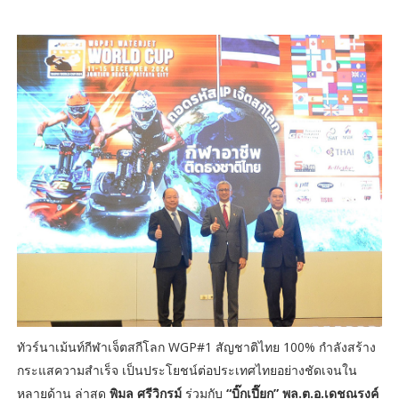
ทัวร์นาเม้นท์กีฬาเจ็ตสกีโลก WGP#1 สัญชาติไทย 100% กำลังสร้าง
กระแสความสำเร็จ เป็นประโยชน์ต่อประเทศไทยอย่างชัดเจนใน
หลายด้าน ล่าสุด
พิมล ศรีวิกรม์
ร่วมกับ
“บิ๊กเปี๊ยก” พล.ต.อ.เดชณรงค์