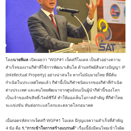
โดย
นายพิมล
เปิดเผยว่า “WGP#1 เจ็ตสกีโมเดล เป็นตัวอย่างความ
สำเร็จของงานกีฬาที่ใช้การพัฒนาเติบโต ด้านทรัพย์สินทางปัญญา IP
(Intellectual Property) อย่างน่าสนใจ หากไม่นับมวยไทย ที่มีต้น
กำเนิดในประเทศไทยแล้ว กีฬานี้เป็นกีฬาชนิดแรกของกีฬาที่กำเนิด
ต่างประเทศ และคนไทยพัฒนาจากศูนย์จนเป็นผู้นำกีฬานี้ของโลก
เป็นเจ้าของลิขสิทธิ์เวิลด์ซีรี่ส์ ทำให้มองเห็นโอกาสสำคัญ ที่กีฬาไทย
จะแข่งขัน ทันต่อกระแสโลกและตลาดโลกอนาคต
เมื่อถอดรหัสจากเจ็ตสกี WGP#1 โมเดล มีกุญแจความสำเร็จที่สำคัญ
4 ข้อ คือ
1.“การเข้าใจการสร้างแบรนด์”
เรื่องนี้ยังมีคนไทยเข้าใจผิด