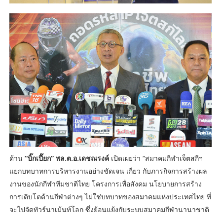
ด้าน
“บิ๊กเปี๊ยก” พล.ต.อ.เดชณรงค์
เปิดเผยว่า “สมาคมกีฬาเจ็ตสกีฯ
แยกบทบาทการบริหารงานอย่างชัดเจน เกี่ยว กับภารกิจการสร้างผล
งานของนักกีฬาทีมชาติไทย โครงการเพื่อสังคม นโยบายการสร้าง
การเติบโตด้านกีฬาต่างๆ ไม่ใช่บทบาทของสมาคมแห่งประเทศไทย ที่
จะไปจัดทัวร์นาเม้นท์โลก ซึ่งย้อนแย้งกับระบบสมาคมกีฬานานาชาติ