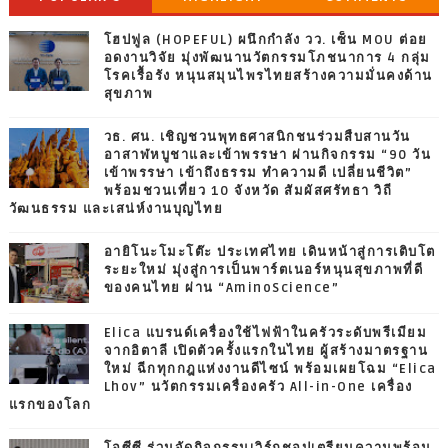
โฮปฟูล (HOPEFUL) ผนึกกำลัง วว. เซ็น MOU ต่อย
อดงานวิจัย มุ่งพัฒนานวัตกรรมโภชนาการ 4 กลุ่ม
โรคเรื้อรัง หนุนสมุนไพรไทยสร้างความมั่นคงด้าน
สุขภาพ
วธ. ศน. เชิญชวนพุทธศาสนิกชนร่วมสืบสานวัน
อาสาฬหบูชาและเข้าพรรษา ผ่านกิจกรรม “90 วัน
เข้าพรรษา เข้าถึงธรรม ทำความดี เปลี่ยนชีวิต”
พร้อมชวนเที่ยว 10 จังหวัด สัมผัสศรัทธา วิถี
วัฒนธรรม และเสน่ห์งานบุญไทย
อายิโนะโมะโต๊ะ ประเทศไทย เดินหน้าสู่การเติบโต
ระยะใหม่ มุ่งสู่การเป็นพาร์ตเนอร์หนุนสุขภาพที่ดี
ของคนไทย ผ่าน “AminoScience”
Elica แบรนด์เครื่องใช้ไฟฟ้าในครัวระดับพรีเมียม
จากอิตาลี เปิดตัวครั้งแรกในไทย ผู้สร้างมาตรฐาน
ใหม่ ฉีกทุกกฎแห่งงานดีไซน์ พร้อมเผยโฉม “Elica
Lhov” นวัตกรรมเครื่องครัว All-in-One เครื่อง
แรกของโลก