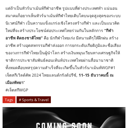
แต่ถ้าเป็นทัวร์นาเม้นท์กีฬาอาชีพ รูปแบบที่ต่างประเทศทำ แน่นอน
สมาคมก็อยากเห็นทัวร์นาเม้นท์กีฬาไทยเติบโตบนจุดสูงสุดของระบบ
นิเวศน์กีฬา เป็นความแข็งแกร่งเชิงโครงสร้างกีฬา และเป็นแนวคิด
ใหม่ที่จะสร้างประโยชน์ต่อประเทศไทยร่วมกันในหลักการ
“กีฬา
อาชีพ ติดธงชาติไทย”
คือ นักกีฬาไทยเก่ง มีสนามดีๆให้ฝึกฝน สร้าง
อาชีพ สร้างอุตสหกรรมกีฬาส่งออก การยกระดับเกียติภูมิและชื่อเสียง
ของวงการกีฬาไทยเป็นผู้นำโลก สร้างเงินหมุนเวียนทางเศรษฐกิจให้
ชาติการประชาสัมพันธ์คอนเท้นท์ประเทศไทยผ่านสื่อนานาชาติ
ทั้งหมดคือบทสรุปความสำเร็จที่จะเกิดขึ้นในทัวร์นาเม้นท์WGP#1
เจ็ตสกีเวิลด์คัพ 2024 ไทยแลนด์กรังด์ปรีซ์,
11-15 ธันวาคมนี้ ณ
เมืองพัทยา
”
#เจ็ตสกีWGP
Tags
# Sports & Travel