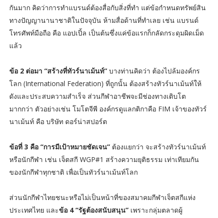
กันมาก คิดว่าการทำแบรนด์ต้องสื่อกับสิ่งที่ทำ แต่ข้อกำหนดทรัพย์สิน
ทางปัญญานานาชาติในปัจจุบัน ห้ามสื่อด้านที่ทำเลย เช่น แบรนด์
โทรศัพท์มือถือ คือ แอปเปิ้ล เป็นต้นซึ่งแค่ข้อแรกก็กลัดกระดุมผิดเม็ด
แล้ว
ข้อ 2 ต่อมา “สร้างที่ทัวร์นาเม้นท์”
บางท่านคิดว่า ต้องไปล้มองค์กร
โลก (International Federation) ที่ถูกนั้น ต้องสร้างทัวร์นาเม้นท์ให้
ดังและประสบความสำเร็จ ส่วนกีฬาอาชีพจะมีช่องทางเติบโต
มากกว่า ตัวอย่างเช่น โมโตจีพี องค์กรดูแลกติกาคือ FIM เจ้าของทัวร์
นาเม้นท์ คือ บริษัท ดอร์น่าสปอร์ต
ข้อที่ 3 คือ “การมีเป้าหมายชัดเจน”
ต้องแยกว่า จะสร้างทัวร์นาเม้นท์
หรือนักกีฬา เช่น เจ็ตสกี WGP#1 สร้างความยุติธรรม เท่าเทียมกัน
ของนักกีฬาทุกชาติ เพื่อเป็นทัวร์นาเม้นท์โลก
ส่วนนักกีฬาไทยชนะหรือไม่เป็นหน้าที่ของสมาคมกีฬาเจ็ตสกีแห่ง
ประเทศไทย และ
ข้อ 4 “รัฐต้องสนับสนุน”
เพราะกลุ่มตลาดผู้