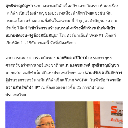
สุทธิชาญบัญชา
นายกสมาคมกีฬาเจ็ตสกีฯ เจาะวิเคราะห์ มองเรื่อง
IP กีฬา เป็นเรื่องสำคัญของประเทศที่จะนำกีฬาไทยแข่งขัน ทัน
กระแสโลก สร้างความยั่งยืนในอนาคตชี้ 4 กุญแจสำคัญของความ
สำเร็จ ได้แก่
“เข้าใจการสร้างแบรนด์-สร้างที่ทัวร์นาเม้นท์-มีเป้า
หมายชัดเจน-รัฐต้องสนับสนุน”
โดยทัวร์นาเม้นท์ WGP#1 เจ็ตสกี
เวิลด์คัพ 11-15ธันวาคมนี้ จัดที่เมืองพัทยา
จากการแถลงข่าวร่วมกันของ
นายพิมล ศรีวิกรม์
กรรมการยุทธ
ศาสตร์ซอร์ฟพาวเวอร์แห่งชาติ
พล.ต.อ.เดชณรงค์ สุทธิชาญบัญชา
นายกสมาคมกีฬาเจ็ตสกีแห่งประเทศไทยฯ และ
นายปริเขต สืบสหการ
ผู้อำนวยการทัวร์นาเม้นท์กีฬาเจ็ตสกีโลก WGP#1 ในหัวข้อ
“เจาะลึก
ความสำเร็จกีฬา IP”
ณ ห้องแถลงข่าวชั้น 25 การกีฬาแห่ง
ประเทศไทย