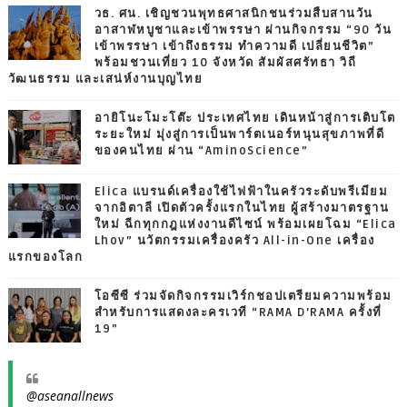
วธ. ศน. เชิญชวนพุทธศาสนิกชนร่วมสืบสานวัน
อาสาฬหบูชาและเข้าพรรษา ผ่านกิจกรรม “90 วัน
เข้าพรรษา เข้าถึงธรรม ทำความดี เปลี่ยนชีวิต”
พร้อมชวนเที่ยว 10 จังหวัด สัมผัสศรัทธา วิถี
วัฒนธรรม และเสน่ห์งานบุญไทย
อายิโนะโมะโต๊ะ ประเทศไทย เดินหน้าสู่การเติบโต
ระยะใหม่ มุ่งสู่การเป็นพาร์ตเนอร์หนุนสุขภาพที่ดี
ของคนไทย ผ่าน “AminoScience”
Elica แบรนด์เครื่องใช้ไฟฟ้าในครัวระดับพรีเมียม
จากอิตาลี เปิดตัวครั้งแรกในไทย ผู้สร้างมาตรฐาน
ใหม่ ฉีกทุกกฎแห่งงานดีไซน์ พร้อมเผยโฉม “Elica
Lhov” นวัตกรรมเครื่องครัว All-in-One เครื่อง
แรกของโลก
โอซีซี ร่วมจัดกิจกรรมเวิร์กชอปเตรียมความพร้อม
สำหรับการแสดงละครเวที “RAMA D’RAMA ครั้งที่
19”
@aseanallnews