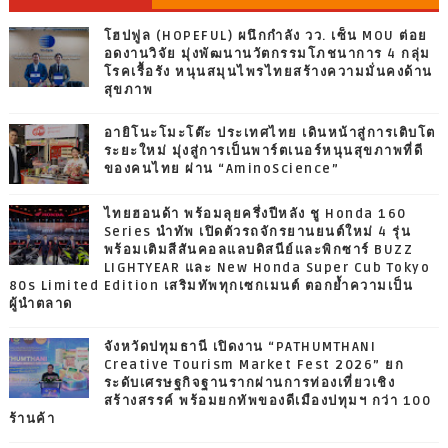
โฮปฟูล (HOPEFUL) ผนึกกำลัง วว. เซ็น MOU ต่อย
อดงานวิจัย มุ่งพัฒนานวัตกรรมโภชนาการ 4 กลุ่ม
โรคเรื้อรัง หนุนสมุนไพรไทยสร้างความมั่นคงด้าน
สุขภาพ
อายิโนะโมะโต๊ะ ประเทศไทย เดินหน้าสู่การเติบโต
ระยะใหม่ มุ่งสู่การเป็นพาร์ตเนอร์หนุนสุขภาพที่ดี
ของคนไทย ผ่าน “AminoScience”
ไทยฮอนด้า พร้อมลุยครึ่งปีหลัง ชู Honda 160
Series นำทัพ เปิดตัวรถจักรยานยนต์ใหม่ 4 รุ่น
พร้อมเติมสีสันคอลแลบดิสนีย์และพิกซาร์ BUZZ
LIGHTYEAR และ New Honda Super Cub Tokyo
80s Limited Edition เสริมทัพทุกเซกเมนต์ ตอกย้ำความเป็น
ผู้นำตลาด
จังหวัดปทุมธานี เปิดงาน “PATHUMTHANI
Creative Tourism Market Fest 2026” ยก
ระดับเศรษฐกิจฐานรากผ่านการท่องเที่ยวเชิง
สร้างสรรค์ พร้อมยกทัพของดีเมืองปทุมฯ กว่า 100
ร้านค้า