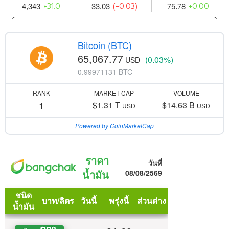
Bitcoin (BTC)
65,067.77
(0.03%)
USD
0.99971131 BTC
RANK
MARKET CAP
VOLUME
1
$1.31 T
$14.63 B
USD
USD
Powered by CoinMarketCap