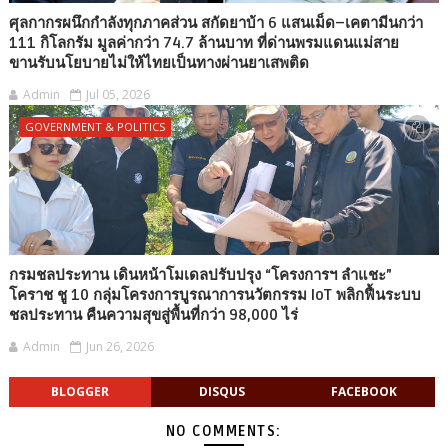
ศุลกากรผนึกกำลังทุกภาคส่วน สกัดยาบ้า 6 แสนเม็ด–เคตามีนกว่า
111 กิโลกรัม มูลค่ากว่า 74.7 ล้านบาท ที่ด่านพรมแดนแม่สาย
ขานรับนโยบายไม่ให้ไทยเป็นทางผ่านยาเสพติด
Admin
Jul 05, 2026
GOVERNMENT & POLITICS
กรมชลประทาน เดินหน้าโมเดลปรับปรุง “โครงการฯ ลำแชะ”
โคราช ชู 10 กลุ่มโครงการบูรณาการนวัตกรรม IoT พลิกฟื้นระบบ
ชลประทาน คืนความสุขสู่พื้นที่กว่า 98,000 ไร่
Admin
Jun 26, 2026
BLOGGER
DISQUS
FACEBOOK
NO COMMENTS: