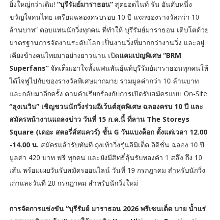
ยิ่งใหญ่กว่าเดิม!
“บุรีรัมย์มาราธอน”
สุดยอดไนท์ รัน อันดับหนึ่ง
ขวัญใจคนไทย เตรียมฉลองครบรอบ 10 ปี แจกของรางวัลกว่า 10
ล้านบาท” ตอบแทนนักวิ่งทุกคน ที่ทำให้ บุรีรัมย์มาราธอน เติบโตด้วย
มาตรฐานการจัดงานระดับโลก เป็นงานวิ่งที่มากกว่างานวิ่ง และอยู่
เคียงข้างคนไทยมาอย่างยาวนาน เปิด
แคมเปญพิเศษ “BRM
Superfans”
จัดเต็มเอาใจทั้งแฟนพันธุ์แท้บุรีรัมย์มาราธอนทุกคนให้
ได้ใจฟูไปกับของรางวัลพิเศษมากมาย รวมมูลค่ากว่า 10 ล้านบาท
และกลับมาอีกครั้ง ตามคำเรียกร้องกับการเปิดรับสมัครแบบ On-Site
“ลุงเนวิน” เชิญชวนนักวิ่งร่วมอีเว้นต์สุดพิเศษ ฉลองครบ 10 ปี และ
สมัครหน้างานแถลงข่าว วันที่ 15 ก.ค.นี้ ที่ลาน The Storeys
Square (เดอะ สตอรี่ส์สแควร์) ชั้น G วันแบงค็อก ตั้งแต่เวลา 12.00
-14.00 น.
สมัครแล้วรับทันที ถุงเท้าวิ่งรุ่นลิมิเต็ด อิดิชั่น ฉลอง 10 ปี
มูลค่า 420 บาท ฟรี ทุกคน และยังมีสิทธิ์ลุ้นรับทองคำ 1 สลึง ถึง 10
เส้น พร้อมเผยวันรับสมัครออนไลน์ วันที่ 19 กรกฎาคม สำหรับนักวิ่ง
เก่าและวันที่ 20 กรกฎาคม สำหรับนักวิ่งใหม่
การจัดการแข่งขัน “บุรีรัมย์ มาราธอน 2026 พรีเซนเต็ด บาย น้ำแร่