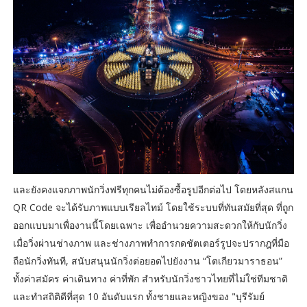
และยังคงแจกภาพนักวิ่งฟรีทุกคนไม่ต้องซื้อรูปอีกต่อไป โดยหลังสแกน
QR Code จะได้รับภาพแบบเรียลไทม์ โดยใช้ระบบที่ทันสมัยที่สุด ที่ถูก
ออกแบบมาเพื่องานนี้โดยเฉพาะ เพื่ออำนวยความสะดวกให้กับนักวิ่ง
เมื่อวิ่งผ่านช่างภาพ และช่างภาพทำการกดชัตเตอร์รูปจะปรากฎที่มือ
ถือนักวิ่งทันที, สนับสนุนนักวิ่งต่อยอดไปยังงาน “โตเกียวมาราธอน”
ทั้งค่าสมัคร ค่าเดินทาง ค่าที่พัก สำหรับนักวิ่งชาวไทยที่ไม่ใช่ทีมชาติ
และทำสถิติดีที่สุด 10 อันดับแรก ทั้งชายและหญิงของ "บุรีรัมย์