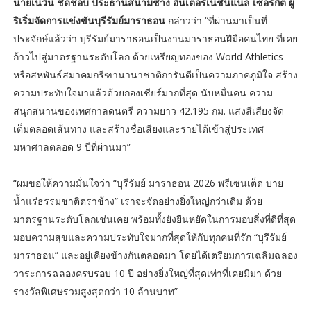
นายเนวิน ชิดชอบ ประธานสนามช้าง อินเตอร์เนชั่นแนล เซอร์กิต ผู้
ริเริ่มจัดการแข่งขันบุรีรัมย์มาราธอน
กล่าวว่า “ที่ผ่านมาเป็นที่
ประจักษ์แล้วว่า บุรีรัมย์มาราธอนเป็นงานมาราธอนฝีมือคนไทย ที่เคย
ก้าวไปสู่มาตรฐานระดับโลก ด้วยเหรียญทองของ World Athletics
หรือสหพันธ์สมาคมกรีฑานานาชาติการันตีเป็นความภาคภูมิใจ สร้าง
ความประทับใจมาแล้วด้วยกองเชียร์มากที่สุด นับหมื่นคน ความ
สนุกสนานของเทศกาลดนตรี ความยาว 42.195 กม. แสงสีเสียงจัด
เต็มตลอดเส้นทาง และสร้างชื่อเสียงและรายได้เข้าสู่ประเทศ
มหาศาลตลอด 9 ปีที่ผ่านมา”
“ผมขอให้ความมั่นใจว่า “บุรีรัมย์ มาราธอน 2026 พรีเซนเต็ด บาย
น้ำแร่ธรรมชาติตราช้าง” เราจะจัดอย่างยิ่งใหญ่กว่าเดิม ด้วย
มาตรฐานระดับโลกเช่นเคย พร้อมทั้งยังยืนหยัดในการมอบสิ่งที่ดีที่สุด
มอบความสุขและความประทับใจมากที่สุดให้กับทุกคนที่รัก “บุรีรัมย์
มาราธอน” และอยู่เคียงข้างกันตลอดมา โดยได้เตรียมการเฉลิมฉลอง
วาระการฉลองครบรอบ 10 ปี อย่างยิ่งใหญ่ที่สุดเท่าที่เคยมีมา ด้วย
รางวัลพิเศษรวมสูงสุดกว่า 10 ล้านบาท”