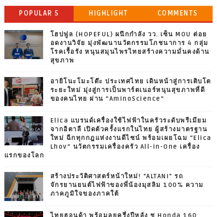
POPULAR 5
HIGHLIGHT
COMMENTS
โฮปฟูล (HOPEFUL) ผนึกกำลัง วว. เซ็น MOU ต่อย
อดงานวิจัย มุ่งพัฒนานวัตกรรมโภชนาการ 4 กลุ่ม
โรคเรื้อรัง หนุนสมุนไพรไทยสร้างความมั่นคงด้าน
สุขภาพ
อายิโนะโมะโต๊ะ ประเทศไทย เดินหน้าสู่การเติบโต
ระยะใหม่ มุ่งสู่การเป็นพาร์ตเนอร์หนุนสุขภาพที่ดี
ของคนไทย ผ่าน “AminoScience”
Elica แบรนด์เครื่องใช้ไฟฟ้าในครัวระดับพรีเมียม
จากอิตาลี เปิดตัวครั้งแรกในไทย ผู้สร้างมาตรฐาน
ใหม่ ฉีกทุกกฎแห่งงานดีไซน์ พร้อมเผยโฉม “Elica
Lhov” นวัตกรรมเครื่องครัว All-in-One เครื่อง
แรกของโลก
สร้างประวัติศาสตร์หน้าใหม่! "ALTANI" รถ
จักรยานยนต์ไฟฟ้าของพี่น้องมุสลิม 100% ความ
ภาคภูมิใจของภาคใต้
ไทยฮอนด้า พร้อมลุยครึ่งปีหลัง ชู Honda 160