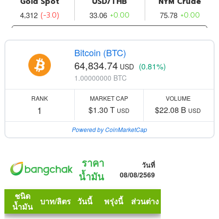
Bitcoin (BTC)
64,834.74
(0.81%)
USD
1.00000000 BTC
RANK
MARKET CAP
VOLUME
1
$1.30 T
$22.08 B
USD
USD
Powered by CoinMarketCap