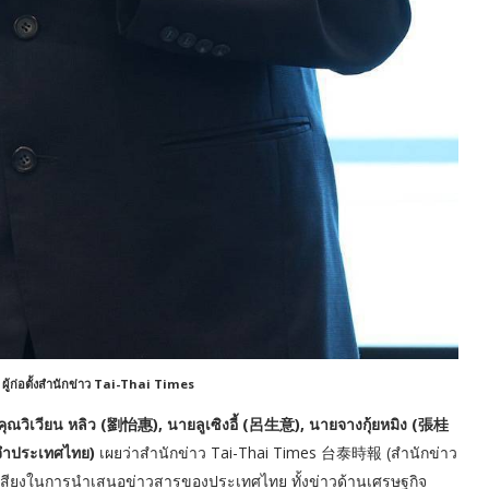
ู้ก่อตั้งสำนักข่าว Tai-Thai Times
ุณวิเวียน หลิว (劉怡惠), นายลูเซิงอี้ (呂生意), นายจางกุ้ยหมิง (張桂
ะจำประเทศไทย)
เผยว่าสำนักข่าว Tai-Thai Times 台泰時報 (สำนักข่าว
ะบอกเสียงในการนำเสนอข่าวสารของประเทศไทย ทั้งข่าวด้านเศรษฐกิจ