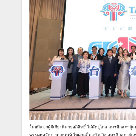
โดยมีแขกผู้มีเกียรตินายอภิสิทธิ์ ไล่ศัตรูไกล สมาชิกสภาผ
พรรคพลวัตร, นายนนท์ ไพศาลลิ้มเจริญกิจ สมาชิกสภาผู้