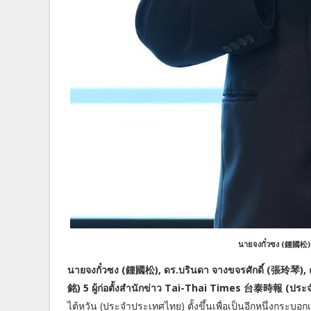
นายจงกั๋วซง (鍾國松) ผ
นายจงกั๋วซง (鍾國松), ดร.บรินดา จางขจรศักดิ์ (張玲琴), ค
銘) 5 ผู้ก่อตั้งสำนักข่าว Tai-Thai Times 台泰時報 (ปร
ไต้หวัน (ประจำประเทศไทย) ตั้งขึ้นเพื่อเป็นอีกหนึ่งกร