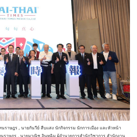
ู้แทนราษฎร , นายกันวีย์ สืบแสง นักกิจกรรม นักการเมือง และหัวหน้า
แทนราษฎร , นายมาณิช อินทฉิม ผู้อำนวยการสำนักวิชาการ สำนักงาน