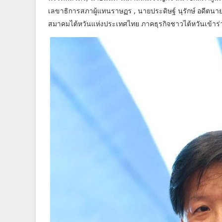
เลขาธิการสภาผู้แทนราษฏร , นายประดิษฐ์ นุรักษ์ อดีตน
สมาคมไต้หวันแห่งประเทศไทย ภาคธุรกิจชาวไต้หวันเข้าร