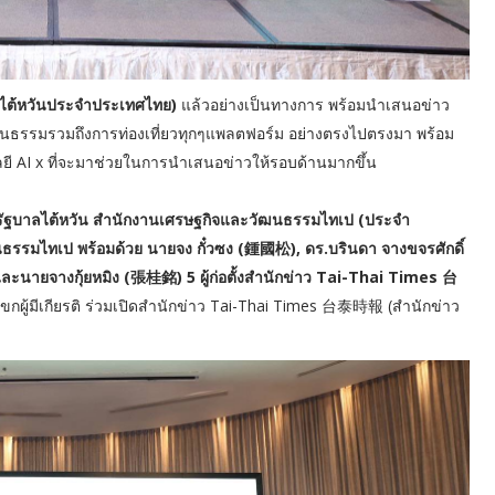
วไต้หวันประจำประเทศไทย)
แล้วอย่างเป็นทางการ พร้อมนำเสนอข่าว
นธรรมรวมถึงการท่องเที่ยวทุกๆแพลตฟอร์ม อย่างตรงไปตรงมา พร้อม
ี AI x ที่จะมาช่วยในการนำเสนอข่าวให้รอบด้านมากขึ้น
ทนรัฐบาลไต้หวัน สำนักงานเศรษฐกิจและวัฒนธรรมไทเป (ประจำ
นธรรมไทเป พร้อมด้วย นายจง กั๋วซง (鍾國松), ดร.บรินดา จางขจรศักดิ์
ละนายจางกุ้ยหมิง (張桂銘) 5 ผู้ก่อตั้งสำนักข่าว Tai-Thai Times 台
กผู้มีเกียรติ ร่วมเปิดสำนักข่าว Tai-Thai Times 台泰時報 (สำนักข่าว