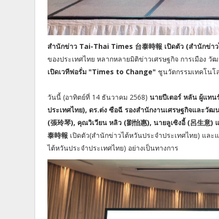
สำนักข่าว Tai-Thai Times 台泰時報 เปิดตัว (สำนักข่า
ของประเทศไทย หลากหลายมิติข่าวเศรษฐกิจ การเมือง วัฒ
เปิดเวทีฟอรั่ม "Times to Change"
ชูนวัตกรรมเทคโนโลย
วันนี้ (อาทิตย์ที่ 14 ธันวาคม 2568)
นายปีเตอร์ หลัน ผู้แ
ประเทศไทย), ดร.ต่ง ซือฉี รองสำนักงานเศรษฐกิจและวัฒ
(張玲琴), คุณวิเวียน หลิว (劉怡惠), นายลูเซิงอี้ (呂生意) แ
泰時報
เปิดตัว(สำนักข่าวไต้หวันประจำประเทศไทย) และแข
ไต้หวันประจำประเทศไทย) อย่างเป็นทางการ