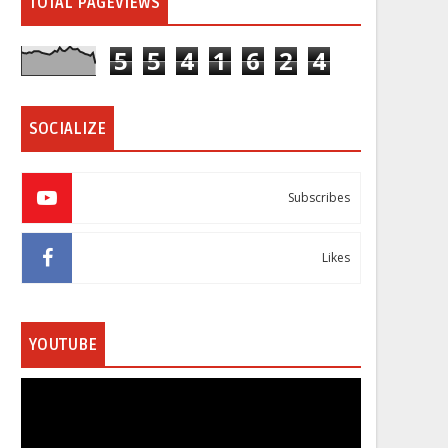
TOTAL PAGEVIEWS
5
5
4
1
6
2
4
SOCIALIZE
Subscribes
Likes
YOUTUBE