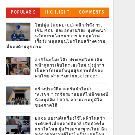
POPULAR 5
HIGHLIGHT
COMMENTS
โฮปฟูล (HOPEFUL) ผนึกกำลัง วว.
เซ็น MOU ต่อยอดงานวิจัย มุ่งพัฒนา
นวัตกรรมโภชนาการ 4 กลุ่มโรค
เรื้อรัง หนุนสมุนไพรไทยสร้างความ
มั่นคงด้านสุขภาพ
อายิโนะโมะโต๊ะ ประเทศไทย เดิน
หน้าสู่การเติบโตระยะใหม่ มุ่งสู่การ
เป็นพาร์ตเนอร์หนุนสุขภาพที่ดีของ
คนไทย ผ่าน “AminoScience”
สร้างประวัติศาสตร์หน้าใหม่!
"ALTANI" รถจักรยานยนต์ไฟฟ้าของพี่
น้องมุสลิม 100% ความภาคภูมิใจ
ของภาคใต้
Elica แบรนด์เครื่องใช้ไฟฟ้าในครัว
ระดับพรีเมียมจากอิตาลี เปิดตัวครั้ง
แรกในไทย ผู้สร้างมาตรฐานใหม่ ฉีก
ทุกกฎแห่งงานดีไซน์ พร้อมเผยโฉม