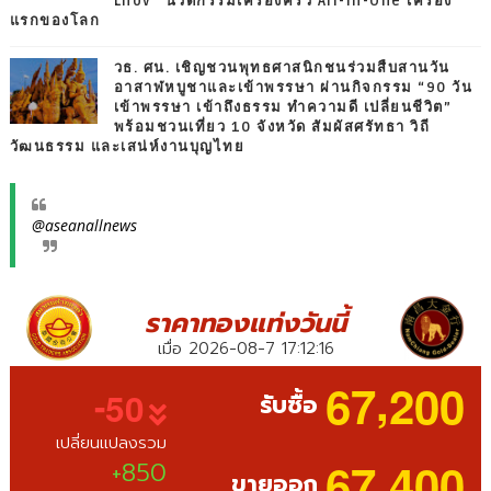
Lhov” นวัตกรรมเครื่องครัว All-in-One เครื่อง
แรกของโลก
วธ. ศน. เชิญชวนพุทธศาสนิกชนร่วมสืบสานวัน
อาสาฬหบูชาและเข้าพรรษา ผ่านกิจกรรม “90 วัน
เข้าพรรษา เข้าถึงธรรม ทำความดี เปลี่ยนชีวิต”
พร้อมชวนเที่ยว 10 จังหวัด สัมผัสศรัทธา วิถี
วัฒนธรรม และเสน่ห์งานบุญไทย
@aseanallnews