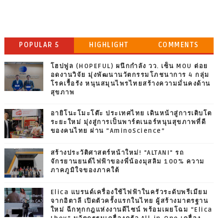
POPULAR 5
HIGHLIGHT
COMMENTS
โฮปฟูล (HOPEFUL) ผนึกกำลัง วว. เซ็น MOU ต่อย
อดงานวิจัย มุ่งพัฒนานวัตกรรมโภชนาการ 4 กลุ่ม
โรคเรื้อรัง หนุนสมุนไพรไทยสร้างความมั่นคงด้าน
สุขภาพ
อายิโนะโมะโต๊ะ ประเทศไทย เดินหน้าสู่การเติบโต
ระยะใหม่ มุ่งสู่การเป็นพาร์ตเนอร์หนุนสุขภาพที่ดี
ของคนไทย ผ่าน “AminoScience”
สร้างประวัติศาสตร์หน้าใหม่! "ALTANI" รถ
จักรยานยนต์ไฟฟ้าของพี่น้องมุสลิม 100% ความ
ภาคภูมิใจของภาคใต้
Elica แบรนด์เครื่องใช้ไฟฟ้าในครัวระดับพรีเมียม
จากอิตาลี เปิดตัวครั้งแรกในไทย ผู้สร้างมาตรฐาน
ใหม่ ฉีกทุกกฎแห่งงานดีไซน์ พร้อมเผยโฉม “Elica