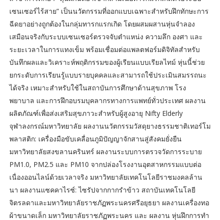
เซนเซอร์ไร้สาย” เป็นนวัตกรรมที่ออกแบบเฉพาะสำหรับฝึกทักษะการ
ฉีดยาอย่างถูกต้องในกลุ่มทารกแรกเกิด โดยผสมผสานหุ่นจำลอง
เสมือนจริงกับระบบเซนเซอร์ตรวจจับตำแหน่ง ความลึก องศา และ
ระยะเวลาในการแทงเข็ม พร้อมเชื่อมต่อแพลตฟอร์มดิจิทัลสำหรับ
บันทึกผลและวิเคราะห์พฤติกรรมของผู้เรียนแบบเรียลไทม์ หุ่นนี้ช่วย
ยกระดับการเรียนรู้แบบรายบุคคลและสามารถใช้ประเมินสมรรถนะ
ได้จริง เหมาะสำหรับใช้ในสถาบันการศึกษาด้านสุขภาพ โรง
พยาบาล และการฝึกอบรมบุคลากรทางการแพทย์ทั่วประเทศ ผลงาน
ผลิตภัณฑ์เพื่อส่งเสริมสุขภาวะสำหรับผู้สูงอายุ Nifty Elderly
จุฬาลงกรณ์มหาวิทยาลัย ผลงานนวัตกรรมวัสดุยางธรรมชาติเทอร์โม
พลาสติก: เครื่องมือขับเคลื่อนภูมิปัญญาจักสานสู่สังคมยั่งยืน
มหาวิทยาลัยสงขลานครินทร์ ผลงานระบบการตรวจวัดการระบาย
PM1.0, PM2.5 และ PM10 จากปล่องโรงงานอุตสาหกรรมแบบต่อ
เนื่องออนไลน์ด้วยเวลาจริง มหาวิทยาลัยเทคโนโลยีราชมงคลล้าน
นา ผลงานแซคคาไรซ์: ไซรัปจากกากรำข้าว สถาบันเทคโนโลยี
จิตรลดาและมหาวิทยาลัยราชภัฏพระนครศรีอยุธยา ผลงานเครื่องทอ
ผ้าขนาดเล็ก มหาวิทยาลัยราชภัฏพระนคร และ ผลงาน หุ่นฝึกการทำ