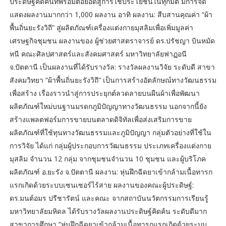
ประดิษฐ์คิดค้นที่พร้อมต่อยอดสู่การใช้ประโยชน์ในทุกมิติ มีการจัด
แสดงผลงานมากกว่า 1,000 ผลงาน อาทิ ผลงาน: สืบสานคุณค่า “ผ้า
พื้นถิ่นยะรังวิถี” สู่ผลิตภัณฑ์เครื่องแต่งกายมุสลิมเพื่อเพิ่มมูลค่า
เศรษฐกิจชุมชน ผลงานของ ผู้ช่วยศาสตราจารย์ ดร.ปรัชญา บินหมัด
หนี คณะศิลปศาสตร์และสังคมศาสตร์ มหาวิทยาลัยฟาฏอนี
จ.ปัตตานี เป็นผลงานที่ได้รับรางวัล: รางวัลผลงานวิจัย ระดับดี สาขา
สังคมวิทยา “ผ้าพื้นถิ่นยะรังวิถี” เป็นการสร้างอัตลักษณ์ทางวัฒนธรรม
เพื่อสร้าง เรื่องราวนําสู่การประยุกต์ลวดลายบนผืนผ้าเพื่อพัฒนา
ผลิตภัณฑ์ใหม่บนฐานมรดกภูมิปัญญาทางวัฒนธรรม นอกจากนี้ยัง
สร้างแพลตฟอร์มการขายบนตลาดดิจิทัลเพื่อส่งเสริมการขาย
ผลิตภัณฑ์ที่ใช้ทุนทางวัฒนธรรมและภูมิปัญญา กลุ่มตัวอย่างที่ใช้ใน
การวิจัย ได้แก่ กลุ่มผู้ประกอบการวัฒนธรรม ประเภทเครื่องแต่งกาย
มุสลิม จำนวน 12 กลุ่ม จากชุมชนจำนวน 10 ชุมชน และผู้บริโภค
ผลิตภัณฑ์ อ.ยะรัง จ.ปัตตานี ผลงาน: หุ่นฝึกฉีดยาเข้ากล้ามเนื้อทารก
แรกเกิดด้วยระบบเซนเซอร์ไร้สาย ผลงานของคณะผู้ประดิษฐ์:
ดร.มนต์อมร ปรีชารัตน์ และคณะ จากสถาบันนวัตกรรมการเรียนรู้
มหาวิทยาลัยมหิดล ได้รับรางวัลผลงานประดิษฐ์คิดค้น ระดับดีมาก
สาขาการศึกษา “หุ่นฝึกฉีดยาเข้ากล้ามเนื้อทารกแรกเกิดด้วยระบบ