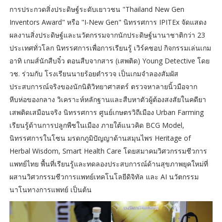
การประกวดสิ่งประดิษฐ์ระดับเยาวชน "Thailand New Gen
Inventors Award" หรือ "I-New Gen" นิทรรศการ IPITEx จัดแสดง
ผลงานสิ่งประดิษฐ์และนวัตกรรมจากนักประดิษฐ์นานาชาติกว่า 23
ประเทศทั่วโลก นิทรรศการเพื่อการเรียนรู้ เวิร์คชอป กิจกรรมเล่นเกม
อาทิ เกมส์นักสืบจิ๋ว ตอนสืบจากสาร (เสพติด) Young Detective โดย
วช. ร่วมกับ โรงเรียนนายร้อยตำรวจ เป็นเกมจำลองสัมผัส
ประสบการณ์จริงของนักนิติวิทยาศาสตร์ ตรวจหาลายนิ้วมือจาก
หีบห่อของกลาง วิเคราะห์หลักฐานและสืบหาตัวผู้ต้องสงสัยในคดียา
เสพติดเสมือนจริง นิทรรศการ ศูนย์เกษตรวิถีเมือง Urban Farming
เรียนรู้ด้านการปลูกพืชในเมือง ภายใต้แนวคิด BCG Model,
นิทรรศการในโซน มรดกภูมิปัญญาด้านสมุนไพร Heritage of
Herbal Wisdom, Smart Health Care โดยสมาคมวิศวกรรมชีวการ
แพทย์ไทย พื้นที่เรียนรู้และทดลองประสบการณ์ด้านสุขภาพยุคใหม่ที่
ผสานวิศวกรรมชีวการแพทย์เทคโนโลยีดิจิทัล และ AI นวัตกรรม
นาโนทางการแพทย์ เป็นต้น