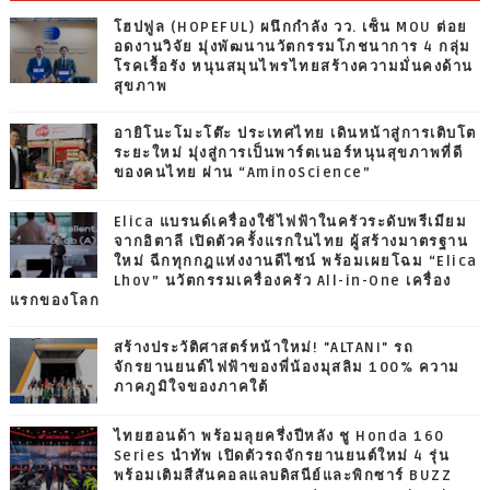
โฮปฟูล (HOPEFUL) ผนึกกำลัง วว. เซ็น MOU ต่อย
อดงานวิจัย มุ่งพัฒนานวัตกรรมโภชนาการ 4 กลุ่ม
โรคเรื้อรัง หนุนสมุนไพรไทยสร้างความมั่นคงด้าน
สุขภาพ
อายิโนะโมะโต๊ะ ประเทศไทย เดินหน้าสู่การเติบโต
ระยะใหม่ มุ่งสู่การเป็นพาร์ตเนอร์หนุนสุขภาพที่ดี
ของคนไทย ผ่าน “AminoScience”
Elica แบรนด์เครื่องใช้ไฟฟ้าในครัวระดับพรีเมียม
จากอิตาลี เปิดตัวครั้งแรกในไทย ผู้สร้างมาตรฐาน
ใหม่ ฉีกทุกกฎแห่งงานดีไซน์ พร้อมเผยโฉม “Elica
Lhov” นวัตกรรมเครื่องครัว All-in-One เครื่อง
แรกของโลก
สร้างประวัติศาสตร์หน้าใหม่! "ALTANI" รถ
จักรยานยนต์ไฟฟ้าของพี่น้องมุสลิม 100% ความ
ภาคภูมิใจของภาคใต้
ไทยฮอนด้า พร้อมลุยครึ่งปีหลัง ชู Honda 160
Series นำทัพ เปิดตัวรถจักรยานยนต์ใหม่ 4 รุ่น
พร้อมเติมสีสันคอลแลบดิสนีย์และพิกซาร์ BUZZ