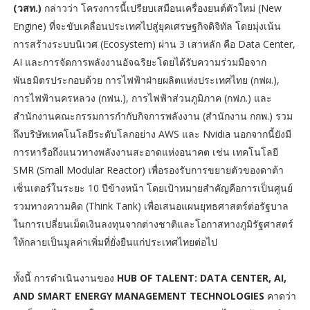
(วสท.)
กล่าวว่า โครงการนี้เปรียบเสมือนเครื่องยนต์ตัวใหม่ (New
Engine) ที่จะขับเคลื่อนประเทศไปสู่ยุคเศรษฐกิจดิจิทัล โดยมุ่งเน้น
การสร้างระบบนิเวศ (Ecosystem) ผ่าน 3 เสาหลัก คือ Data Center,
AI และการจัดการพลังงานอัจฉริยะโดยได้รับความร่วมมือจาก
พันธมิตรประกอบด้วย การไฟฟ้าฝ่ายผลิตแห่งประเทศไทย (กฟผ.),
การไฟฟ้านครหลวง (กฟน.), การไฟฟ้าส่วนภูมิภาค (กฟภ.) และ
สำนักงานคณะกรรมการกำกับกิจการพลังงาน (สำนักงาน กกพ.) รวม
ถึงบริษัทเทคโนโลยีระดับโลกอย่าง AWS และ Nvidia นอกจากนี้ยังมี
การหารือถึงแนวทางพลังงานสะอาดแห่งอนาคต เช่น เทคโนโลยี
SMR (Small Modular Reactor) เพื่อรองรับการขยายตัวของดาต้า
เซ็นเตอร์ในระยะ 10 ปีข้างหน้า โดยเป้าหมายสำคัญคือการเป็นศูนย์
รวมทางความคิด (Think Tank) เพื่อเสนอแผนยุทธศาสตร์ต่อรัฐบาล
ในการเปลี่ยนเม็ดเงินลงทุนจากต่างชาติและโอกาสทางภูมิรัฐศาสตร์
ให้กลายเป็นมูลค่าเพิ่มที่ยั่งยืนแก่ประเทศไทยต่อไป
ทั้งนี้ การดำเนินงานของ
HUB OF TALENT: DATA CENTER, AI,
AND SMART ENERGY MANAGEMENT TECHNOLOGIES
คาดว่า