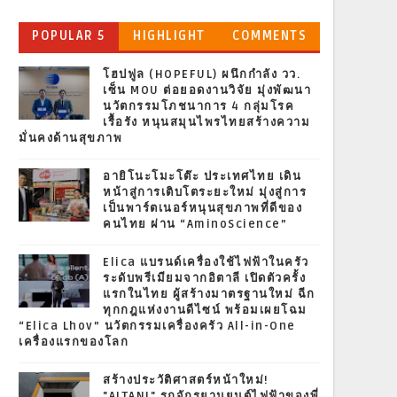
POPULAR 5
HIGHLIGHT
COMMENTS
โฮปฟูล (HOPEFUL) ผนึกกำลัง วว.
เซ็น MOU ต่อยอดงานวิจัย มุ่งพัฒนา
นวัตกรรมโภชนาการ 4 กลุ่มโรค
เรื้อรัง หนุนสมุนไพรไทยสร้างความ
มั่นคงด้านสุขภาพ
อายิโนะโมะโต๊ะ ประเทศไทย เดิน
หน้าสู่การเติบโตระยะใหม่ มุ่งสู่การ
เป็นพาร์ตเนอร์หนุนสุขภาพที่ดีของ
คนไทย ผ่าน “AminoScience”
Elica แบรนด์เครื่องใช้ไฟฟ้าในครัว
ระดับพรีเมียมจากอิตาลี เปิดตัวครั้ง
แรกในไทย ผู้สร้างมาตรฐานใหม่ ฉีก
ทุกกฎแห่งงานดีไซน์ พร้อมเผยโฉม
“Elica Lhov” นวัตกรรมเครื่องครัว All-in-One
เครื่องแรกของโลก
สร้างประวัติศาสตร์หน้าใหม่!
"ALTANI" รถจักรยานยนต์ไฟฟ้าของพี่