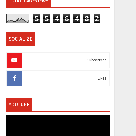
TOTAL PAGEVIEWS
5
5
4
6
4
8
2
SOCIALIZE
Subscribes
Likes
YOUTUBE