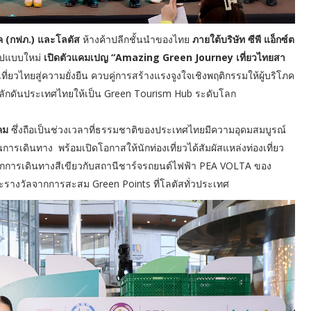
าค (กฟภ.) และโลตัส
ห้างค้าปลีกชั้นนำของไทย
ภายใต้บริษัท ซีพี แอ็กซ์ต
รูปแบบใหม่
เปิดตัวแคมเปญ “Amazing Green Journey เที่ยวไทยสา
่ยวไทยสู่ความยั่งยืน ควบคู่การสร้างแรงจูงใจเชิงพฤติกรรมให้ผู้บริโภค
ม ผลักดันประเทศไทยให้เป็น Green Tourism Hub ระดับโลก
คม
ซึ่งถือเป็นช่วงเวลาที่ธรรมชาติของประเทศไทยมีความอุดมสมบูรณ์
รเดินทาง พร้อมเปิดโอกาสให้นักท่องเที่ยวได้สัมผัสแหล่งท่องเที่ยว
ากการเดินทางสีเขียวกับสถานีชาร์จรถยนต์ไฟฟ้า PEA VOLTA ของ
ะรางวัลจากการสะสม Green Points ที่โลตัสทั่วประเทศ