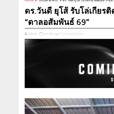
ดร.วันดี ยุโส้ รับโล่เกี
“ดาลอสัมพันธ์ 69”
Admin
month ago
Social & Arts,