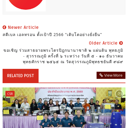
Newer Article
สตีเบล เอลทรอน ตั้งเป้าปี 2566 “เติบโตอย่างยั่งยืน”
Older Article
ขอเชิญ ร่วมสาธยายพระไตรปิฎกนานาชาติ ๒ แผ่นดิน พุทธภูมิ
- สุวรรณภูมิ ครั้งที่ ๖​ ระหว่าง วันที่ ๕ - ๑๐ ธันวาคม
พุทธศักราช ๒๕๖๕​ ณ วัดสุวรรณภูมิพุทธชยันตี ๙๘๙
View More
RELATED POST
CSR