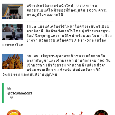
สร้างประวัติศาสตร์หน้าใหม่! "ALTANI" รถ
จักรยานยนต์ไฟฟ้าของพี่น้องมุสลิม 100% ความ
ภาคภูมิใจของภาคใต้
Elica แบรนด์เครื่องใช้ไฟฟ้าในครัวระดับพรีเมียม
จากอิตาลี เปิดตัวครั้งแรกในไทย ผู้สร้างมาตรฐาน
ใหม่ ฉีกทุกกฎแห่งงานดีไซน์ พร้อมเผยโฉม “Elica
Lhov” นวัตกรรมเครื่องครัว All-in-One เครื่อง
แรกของโลก
วธ. ศน. เชิญชวนพุทธศาสนิกชนร่วมสืบสานวัน
อาสาฬหบูชาและเข้าพรรษา ผ่านกิจกรรม “90 วัน
เข้าพรรษา เข้าถึงธรรม ทำความดี เปลี่ยนชีวิต”
พร้อมชวนเที่ยว 10 จังหวัด สัมผัสศรัทธา วิถี
วัฒนธรรม และเสน่ห์งานบุญไทย
@aseanallnews