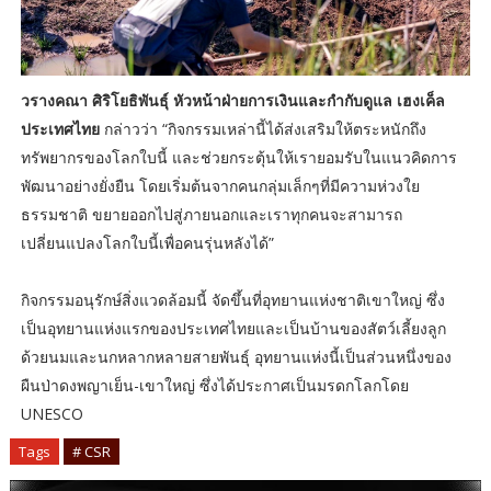
วรางคณา ศิริโยธิพันธุ์ หัวหน้าฝ่ายการเงินและกำกับดูแล เฮงเค็ล
ประเทศไทย
กล่าวว่า “กิจกรรมเหล่านี้ได้ส่งเสริมให้ตระหนักถึง
ทรัพยากรของโลกใบนี้ และช่วยกระตุ้นให้เรายอมรับในแนวคิดการ
พัฒนาอย่างยั่งยืน โดยเริ่มต้นจากคนกลุ่มเล็กๆที่มีความห่วงใย
ธรรมชาติ ขยายออกไปสู่ภายนอกและเราทุกคนจะสามารถ
เปลี่ยนแปลงโลกใบนี้เพื่อคนรุ่นหลังได้”
กิจกรรมอนุรักษ์สิ่งแวดล้อมนี้ จัดขึ้นที่อุทยานแห่งชาติเขาใหญ่ ซึ่ง
เป็นอุทยานแห่งแรกของประเทศไทยและเป็นบ้านของสัตว์เลี้ยงลูก
ด้วยนมและนกหลากหลายสายพันธุ์ อุทยานแห่งนี้เป็นส่วนหนึ่งของ
ผืนป่าดงพญาเย็น-เขาใหญ่ ซึ่งได้ประกาศเป็นมรดกโลกโดย
UNESCO
Tags
# CSR